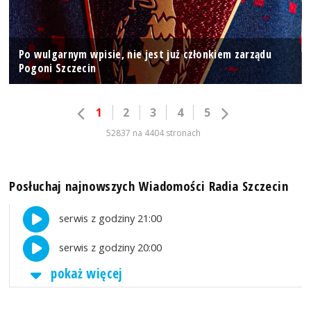
Po wulgarnym wpisie, nie jest już członkiem zarządu
Pogoni Szczecin
1
2
3
4
5
52837 na 4404 stronach
Posłuchaj najnowszych Wiadomości Radia Szczecin
serwis z godziny 21:00
serwis z godziny 20:00
pokaż więcej