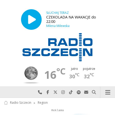
SŁUCHAJ TERAZ
CZEKOLADA NA WAKACJE do
22:00
Milena Milewska
°C
jutro
pojutrze
16
°C
°C
30
32
Najlepiej po prostu do nas zadzwoń
Odwiedź nas na Facebook-u
Odwiedź nas na X
Odwiedź nas na Instagram-ie
Odwiedź nas na TikTok-u
Szukaj nas na Spotify
Wyślij do nas w
Szukaj
Radio Szczecin
»
Region
Autopromocja
Reklama