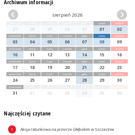
Archiwum informacji
sierpień 2026
poniedziałek
wtorek
środa
czwartek
piątek
sobota
niedziela
27
28
29
30
31
01
02
poniedziałek
wtorek
środa
czwartek
piątek
sobota
niedziela
03
04
05
06
07
08
09
poniedziałek
wtorek
środa
czwartek
piątek
sobota
niedziela
10
11
12
13
14
15
16
poniedziałek
wtorek
środa
czwartek
piątek
sobota
niedziela
17
18
19
20
21
22
23
poniedziałek
wtorek
środa
czwartek
piątek
sobota
niedziela
24
25
26
27
28
29
30
poniedziałek
wtorek
środa
czwartek
piątek
sobota
niedziela
31
01
02
03
04
05
06
Najczęściej czytane
Akcja ratunkowa na jeziorze Głębokim w Szczecinie