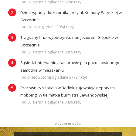
(od 02 sierpnia oglądane 5058 razy)
Dzieci wpadły do zbiornika przy ul. Komuny Paryskiej w
Szczecinie
(od dzisiaj oglądane 3954 razy)
Tragiczny finał wypoczynku nad Jeziorem Głębokie w
Szczecinie
(od 03 sierpnia oglądane 3869 razy)
Sąsiedzi interweniują w sprawie psa pozostawionego
samotnie w mieszkaniu
(od przedwczoraj oglądane 3772 razy)
Pracownicy szpitala w Barlinku ujawniają nepotyzm i
mobbing. W tle matka burmistrz Lewandowskiej
(od 05 sierpnia oglądane 3459 razy)
Autopromocja