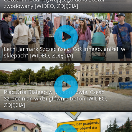
zwodowany [WIDEO, ZDJĘCIA]
Letni Jarmark Szczeciński. "Coś innego, aniżeli w
sklepach" [WIDEO, ZDJĘCIA]
Plac Orła Białego w przebudowie. Część
Szczecinian widzi głównie beton [WIDEO,
ZDJĘCIA]