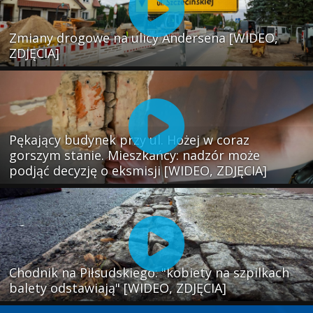
Zmiany drogowe na ulicy Andersena [WIDEO,
ZDJĘCIA]
Pękający budynek przy ul. Hożej w coraz
gorszym stanie. Mieszkańcy: nadzór może
podjąć decyzję o eksmisji [WIDEO, ZDJĘCIA]
Chodnik na Piłsudskiego: "kobiety na szpilkach
balety odstawiają" [WIDEO, ZDJĘCIA]