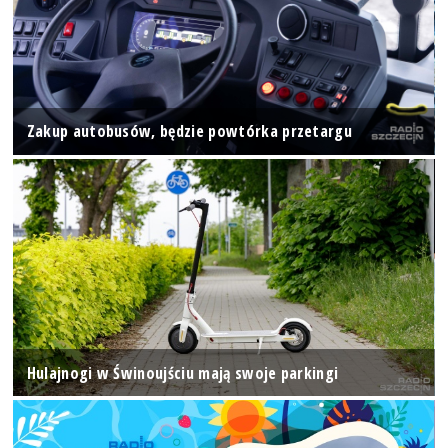
Zakup autobusów, będzie powtórka przetargu
Hulajnogi w Świnoujściu mają swoje parkingi