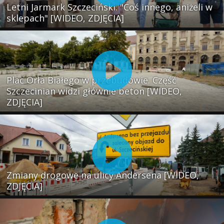
Letni Jarmark Szczeciński. "Coś innego, aniżeli w
sklepach" [WIDEO, ZDJĘCIA]
Plac Orła Białego w przebudowie. Część
Szczecinian widzi głównie beton [WIDEO,
ZDJĘCIA]
Zmiany drogowe na ulicy Andersena [WIDEO,
ZDJĘCIA]