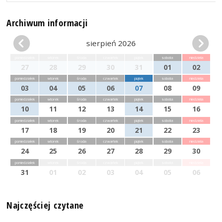
Archiwum informacji
sierpień 2026
poniedziałek
wtorek
środa
czwartek
piątek
sobota
niedziela
27
28
29
30
31
01
02
poniedziałek
wtorek
środa
czwartek
piątek
sobota
niedziela
03
04
05
06
07
08
09
poniedziałek
wtorek
środa
czwartek
piątek
sobota
niedziela
10
11
12
13
14
15
16
poniedziałek
wtorek
środa
czwartek
piątek
sobota
niedziela
17
18
19
20
21
22
23
poniedziałek
wtorek
środa
czwartek
piątek
sobota
niedziela
24
25
26
27
28
29
30
poniedziałek
wtorek
środa
czwartek
piątek
sobota
niedziela
31
01
02
03
04
05
06
Najczęściej czytane