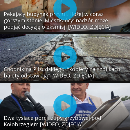
Pękający budynek przy ul. Hożej w coraz
gorszym stanie. Mieszkańcy: nadzór może
podjąć decyzję o eksmisji [WIDEO, ZDJĘCIA]
Chodnik na Piłsudskiego: "kobiety na szpilkach
balety odstawiają" [WIDEO, ZDJĘCIA]
Dwa tysiące porcji zupy grzybowej pod
Kołobrzegiem [WIDEO, ZDJECIA]