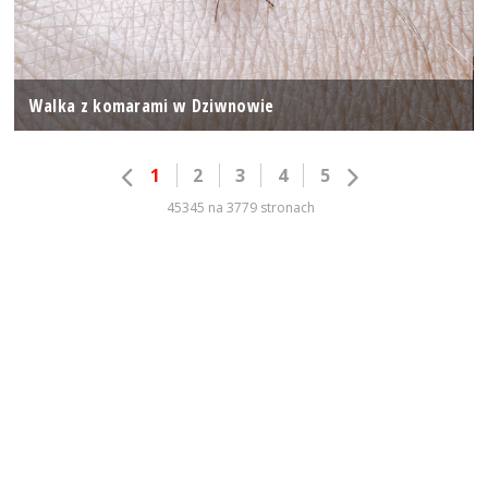
Walka z komarami w Dziwnowie
1
2
3
4
5
45345 na 3779 stronach