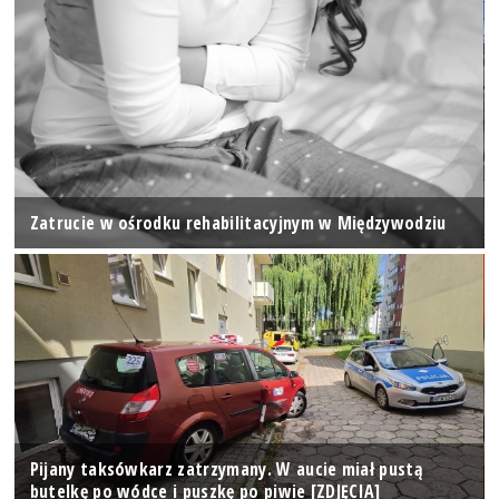
Zatrucie w ośrodku rehabilitacyjnym w Międzywodziu
Pijany taksówkarz zatrzymany. W aucie miał pustą
butelkę po wódce i puszkę po piwie [ZDJĘCIA]