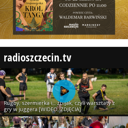
radioszczecin.tv
Rugby, szermierka i... zbijak, czyli warsztaty z
gry w juggera [WIDEO, ZDJĘCIA]