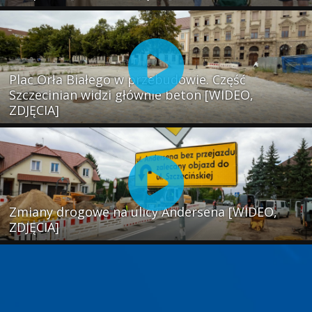
Plac Orła Białego w przebudowie. Część
Szczecinian widzi głównie beton [WIDEO,
ZDJĘCIA]
Zmiany drogowe na ulicy Andersena [WIDEO,
ZDJĘCIA]