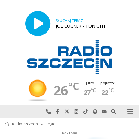
SŁUCHAJ TERAZ
JOE COCKER - TONIGHT
°C
jutro
pojutrze
26
°C
°C
27
22
Najlepiej po prostu do nas zadzwoń
Odwiedź nas na Facebook-u
Odwiedź nas na X
Odwiedź nas na Instagram-ie
Odwiedź nas na TikTok-u
Szukaj nas na Spotify
Wyślij do nas w
Szukaj
Radio Szczecin
»
Region
Autopromocja
Reklama