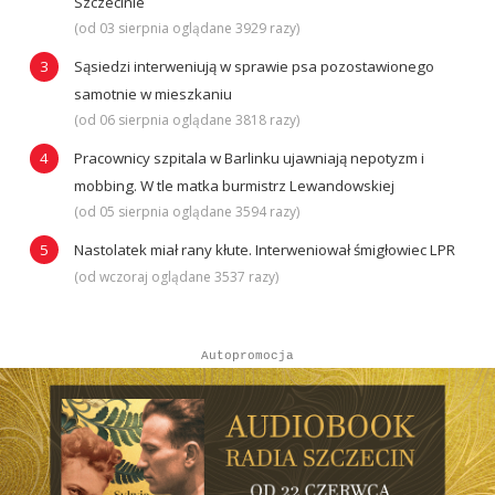
Szczecinie
(od 03 sierpnia oglądane 3929 razy)
Sąsiedzi interweniują w sprawie psa pozostawionego
samotnie w mieszkaniu
(od 06 sierpnia oglądane 3818 razy)
Pracownicy szpitala w Barlinku ujawniają nepotyzm i
mobbing. W tle matka burmistrz Lewandowskiej
(od 05 sierpnia oglądane 3594 razy)
Nastolatek miał rany kłute. Interweniował śmigłowiec LPR
(od wczoraj oglądane 3537 razy)
Autopromocja