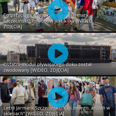
Co przyciąga mieszkańców na Jarmark
Szczeciński? Powodów jest kilka [WIDEO,
ZDJĘCIA]
Ostatni moduł pływającego doku został
zwodowany [WIDEO, ZDJĘCIA]
Letni Jarmark Szczeciński. "Coś innego, aniżeli w
sklepach" [WIDEO, ZDJĘCIA]