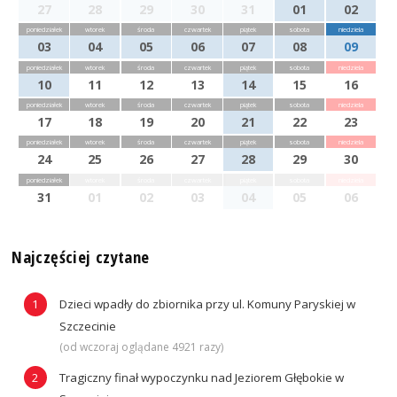
27
28
29
30
31
01
02
poniedziałek
wtorek
środa
czwartek
piątek
sobota
niedziela
03
04
05
06
07
08
09
poniedziałek
wtorek
środa
czwartek
piątek
sobota
niedziela
10
11
12
13
14
15
16
poniedziałek
wtorek
środa
czwartek
piątek
sobota
niedziela
17
18
19
20
21
22
23
poniedziałek
wtorek
środa
czwartek
piątek
sobota
niedziela
24
25
26
27
28
29
30
poniedziałek
wtorek
środa
czwartek
piątek
sobota
niedziela
31
01
02
03
04
05
06
Najczęściej czytane
Dzieci wpadły do zbiornika przy ul. Komuny Paryskiej w
Szczecinie
(od wczoraj oglądane 4921 razy)
Tragiczny finał wypoczynku nad Jeziorem Głębokie w