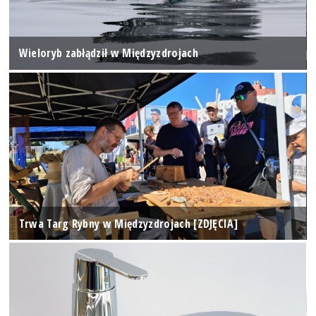
Wieloryb zabłądził w Międzyzdrojach
Trwa Targ Rybny w Międzyzdrojach [ZDJĘCIA]