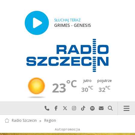
SŁUCHAJ TERAZ
GRIMES - GENESIS
°C
jutro
pojutrze
23
°C
°C
30
32
Najlepiej po prostu do nas zadzwoń
Odwiedź nas na Facebook-u
Odwiedź nas na X
Odwiedź nas na Instagram-ie
Odwiedź nas na TikTok-u
Szukaj nas na Spotify
Wyślij do nas w
Szukaj
Radio Szczecin
»
Region
Autopromocja
Reklama