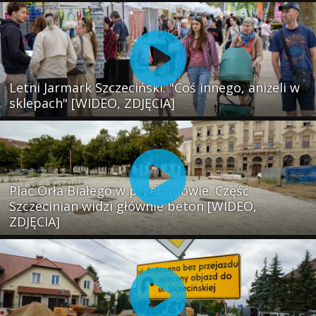
Letni Jarmark Szczeciński. "Coś innego, aniżeli w
sklepach" [WIDEO, ZDJĘCIA]
Plac Orła Białego w przebudowie. Część
Szczecinian widzi głównie beton [WIDEO,
ZDJĘCIA]