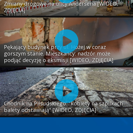
Zmiany drogowe na ulicy Andersena [WIDEO,
ZDJĘCIA]
Pękający budynek przy ul. Hożej w coraz
gorszym stanie. Mieszkańcy: nadzór może
podjąć decyzję o eksmisji [WIDEO, ZDJĘCIA]
Chodnik na Piłsudskiego: "kobiety na szpilkach
balety odstawiają" [WIDEO, ZDJĘCIA]