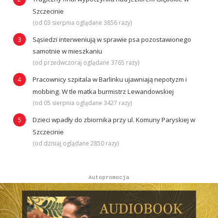
Szczecinie
(od 03 sierpnia oglądane 3856 razy)
Sąsiedzi interweniują w sprawie psa pozostawionego
samotnie w mieszkaniu
(od przedwczoraj oglądane 3765 razy)
Pracownicy szpitala w Barlinku ujawniają nepotyzm i
mobbing. W tle matka burmistrz Lewandowskiej
(od 05 sierpnia oglądane 3427 razy)
Dzieci wpadły do zbiornika przy ul. Komuny Paryskiej w
Szczecinie
(od dzisiaj oglądane 2850 razy)
Autopromocja