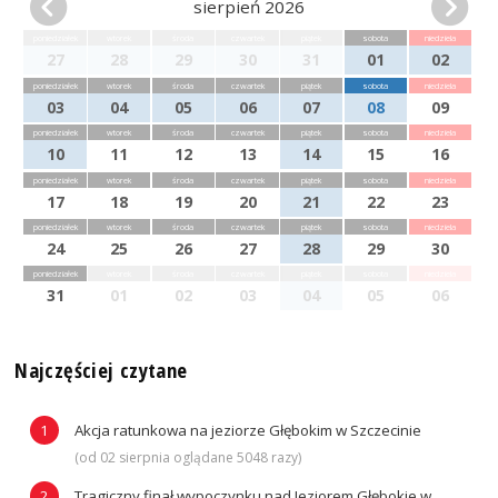
sierpień 2026
poniedziałek
wtorek
środa
czwartek
piątek
sobota
niedziela
27
28
29
30
31
01
02
poniedziałek
wtorek
środa
czwartek
piątek
sobota
niedziela
03
04
05
06
07
08
09
poniedziałek
wtorek
środa
czwartek
piątek
sobota
niedziela
10
11
12
13
14
15
16
poniedziałek
wtorek
środa
czwartek
piątek
sobota
niedziela
17
18
19
20
21
22
23
poniedziałek
wtorek
środa
czwartek
piątek
sobota
niedziela
24
25
26
27
28
29
30
poniedziałek
wtorek
środa
czwartek
piątek
sobota
niedziela
31
01
02
03
04
05
06
Najczęściej czytane
Akcja ratunkowa na jeziorze Głębokim w Szczecinie
(od 02 sierpnia oglądane 5048 razy)
Tragiczny finał wypoczynku nad Jeziorem Głębokie w