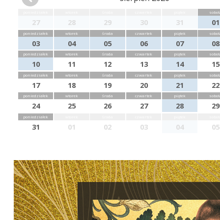
poniedziałek
wtorek
środa
czwartek
piątek
sobot
27
28
29
30
31
01
poniedziałek
wtorek
środa
czwartek
piątek
sobot
03
04
05
06
07
08
poniedziałek
wtorek
środa
czwartek
piątek
sobot
10
11
12
13
14
15
poniedziałek
wtorek
środa
czwartek
piątek
sobot
17
18
19
20
21
22
poniedziałek
wtorek
środa
czwartek
piątek
sobot
24
25
26
27
28
29
poniedziałek
wtorek
środa
czwartek
piątek
sobot
31
01
02
03
04
05