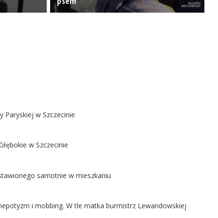
psem
t
y Paryskiej w Szczecinie
Głębokie w Szczecinie
ostawionego samotnie w mieszkaniu
ą nepotyzm i mobbing. W tle matka burmistrz Lewandowskiej