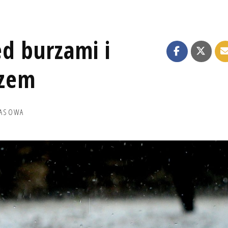
d burzami i
czem
RASOWA