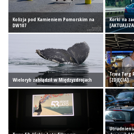
Kolizja pod Kamieniem Pomorskim na
Korki na z
DW107
[AKTUALIZA
Trwa Targ 
Wieloryb zabłądził w Międzyzdrojach
[ZDJĘCIA]
Utrudnieni