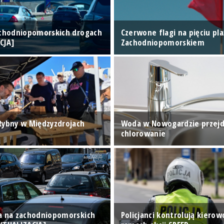
achodniopomorskich drogach
Czerwone flagi na pięciu pl
CJA]
Zachodniopomorskiem
Rybny w Międzyzdrojach
Woda w Nowogardzie przejd
chlorowanie
a na zachodniopomorskich
Policjanci kontrolują kiero