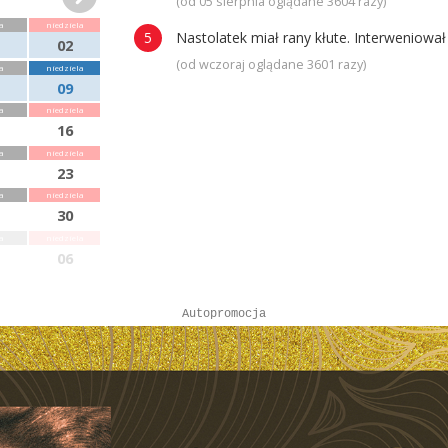
(od 05 sierpnia oglądane 3604 razy)
a
niedziela
Nastolatek miał rany kłute. Interweniowa
02
(od wczoraj oglądane 3601 razy)
a
niedziela
09
a
niedziela
16
a
niedziela
23
a
niedziela
30
a
niedziela
06
Autopromocja