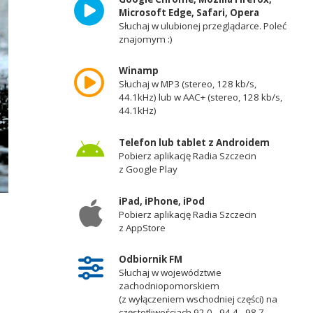
Microsoft Edge, Safari, Opera
Słuchaj w ulubionej przeglądarce. Poleć
znajomym :)
Winamp
Słuchaj w MP3 (stereo, 128 kb/s,
44.1kHz) lub w AAC+ (stereo, 128 kb/s,
44.1kHz)
Telefon lub tablet z Androidem
Pobierz aplikację Radia Szczecin
z Google Play
iPad, iPhone, iPod
Pobierz aplikację Radia Szczecin
z AppStore
Odbiornik FM
Słuchaj w województwie
zachodniopomorskiem
(z wyłączeniem wschodniej części) na
częstotliwościach 92,0 - 94,4 - 98,7 -