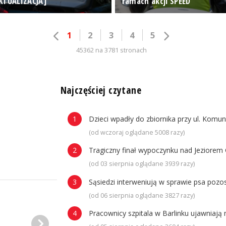
KTUALIZACJA]
ramach akcji SPEED
1
2
3
4
5
45362 na 3781 stronach
n
Najczęściej czytane
Dzieci wpadły do zbiornika przy ul. Komun
(od wczoraj oglądane 5008 razy)
Tragiczny finał wypoczynku nad Jeziorem 
(od 03 sierpnia oglądane 3939 razy)
Sąsiedzi interweniują w sprawie psa poz
(od 06 sierpnia oglądane 3827 razy)
Pracownicy szpitala w Barlinku ujawniaj