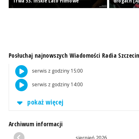
A]
Trwa 53. Ińskie Lato Filmowe
drogach [A
Posłuchaj najnowszych Wiadomości Radia Szczeci
serwis z godziny 15:00
serwis z godziny 14:00
pokaż więcej
Archiwum informacji
sierpień 2026