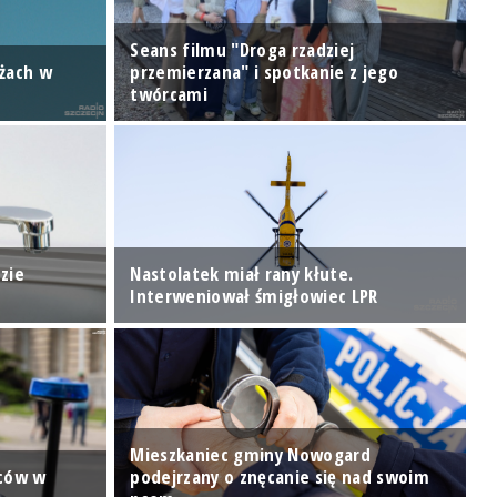
Seans filmu "Droga rzadziej
ażach w
przemierzana" i spotkanie z jego
I
twórcami
S
zie
Nastolatek miał rany kłute.
J
Interweniował śmigłowiec LPR
P
Mieszkaniec gminy Nowogard
wców w
podejrzany o znęcanie się nad swoim
R