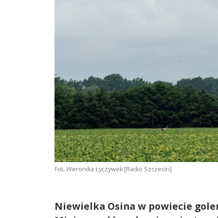
Fot. Weronika Łyczywek [Radio Szczecin]
Niewielka Osina w powiecie gole