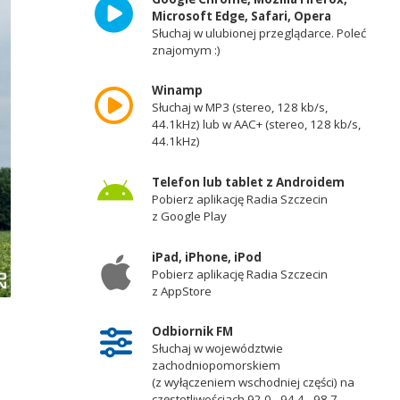
Microsoft Edge, Safari, Opera
Słuchaj w ulubionej przeglądarce. Poleć
znajomym :)
Winamp
Słuchaj w MP3 (stereo, 128 kb/s,
44.1kHz) lub w AAC+ (stereo, 128 kb/s,
44.1kHz)
Telefon lub tablet z Androidem
Pobierz aplikację Radia Szczecin
z Google Play
iPad, iPhone, iPod
Pobierz aplikację Radia Szczecin
z AppStore
Odbiornik FM
Słuchaj w województwie
zachodniopomorskiem
(z wyłączeniem wschodniej części) na
częstotliwościach 92,0 - 94,4 - 98,7 -