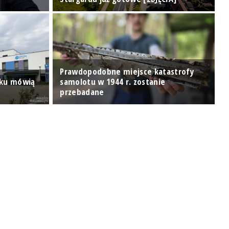
Prawdopodobne miejsce katastrofy
nku mówią
samolotu w 1944 r. zostanie
O
przebadane
O