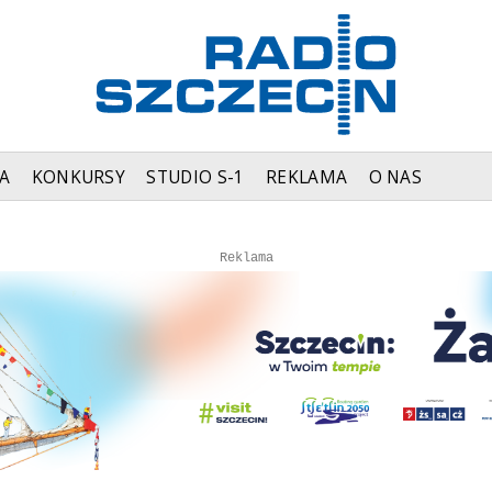
A
KONKURSY
STUDIO S-1
REKLAMA
O NAS
Autopromocja
Autopromocja
Reklama