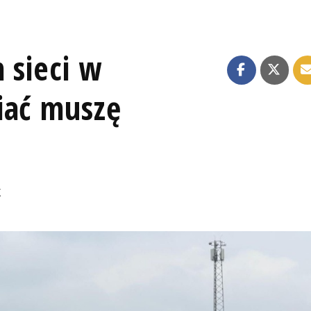
 sieci w
iać muszę
K