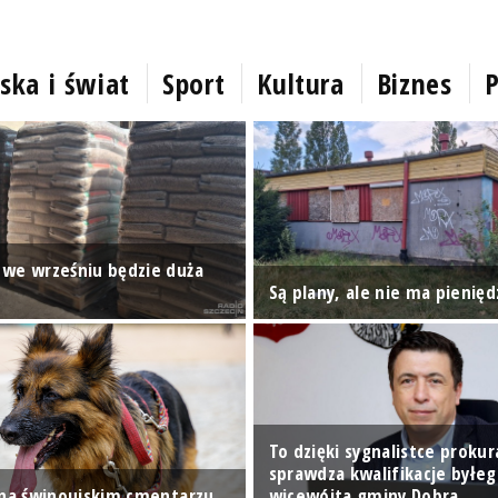
ska i świat
Sport
Kultura
Biznes
P
we wrześniu będzie duża
Są plany, ale nie ma pienięd
To dzięki sygnalistce prokur
sprawdza kwalifikacje byłe
 na świnoujskim cmentarzu
wicewójta gminy Dobra