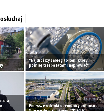
osłuchaj
"Najdroższy zabieg to ten, który
P
zy
później trzeba latami naprawiać"
p
atura
go
Pierwsze odcinki obwodnicy północnej
N
Stargardu już gotowe [ZDJĘCIA]
r