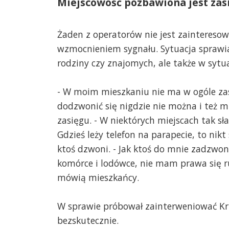
Miejscowość pozbawiona jest zasi
Żaden z operatorów nie jest zainteres
wzmocnieniem sygnału. Sytuacja sprawia
rodziny czy znajomych, ale także w sytu
- W moim mieszkaniu nie ma w ogóle zasi
dodzwonić się nigdzie nie można i też m
zasięgu. - W niektórych miejscach tak sł
Gdzieś leży telefon na parapecie, to nik
ktoś dzwoni. - Jak ktoś do mnie zadzwoni
komórce i lodówce, nie mam prawa się rusz
mówią mieszkańcy.
W sprawie próbował zainterweniować Krz
bezskutecznie.