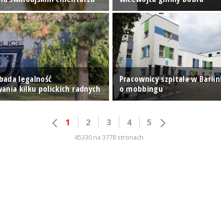
ada legalność
Pracownicy szpitala w Barli
ania kilku polickich radnych
o mobbingu
1
2
3
4
5
45330 na 3778 stronach