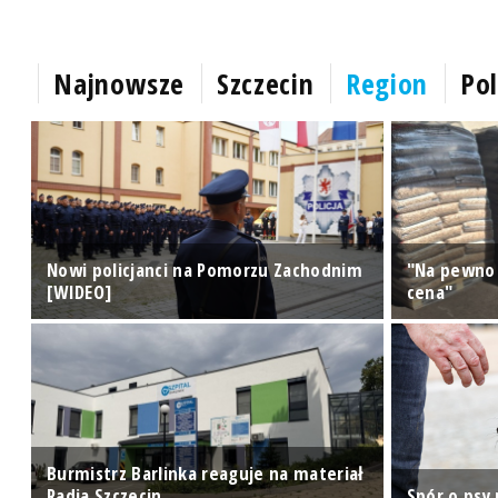
Najnowsze
Szczecin
Region
Pol
do
Nowi policjanci na Pomorzu Zachodnim
"Na pewno 
[WIDEO]
cena"
Burmistrz Barlinka reaguje na materiał
Radia Szczecin
Spór o psy