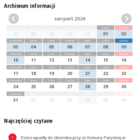
Archiwum informacji
sierpień 2026
poniedziałek
wtorek
środa
czwartek
piątek
sobota
niedziela
27
28
29
30
31
01
02
poniedziałek
wtorek
środa
czwartek
piątek
sobota
niedziela
03
04
05
06
07
08
09
poniedziałek
wtorek
środa
czwartek
piątek
sobota
niedziela
10
11
12
13
14
15
16
poniedziałek
wtorek
środa
czwartek
piątek
sobota
niedziela
17
18
19
20
21
22
23
poniedziałek
wtorek
środa
czwartek
piątek
sobota
niedziela
24
25
26
27
28
29
30
poniedziałek
wtorek
środa
czwartek
piątek
sobota
niedziela
31
01
02
03
04
05
06
Najczęściej czytane
Dzieci wpadły do zbiornika przy ul. Komuny Paryskiej w