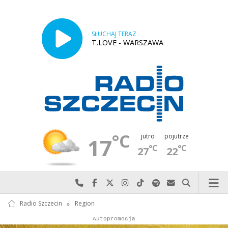
SŁUCHAJ TERAZ
T.LOVE - WARSZAWA
°C
jutro
pojutrze
17
°C
°C
27
22
Najlepiej po prostu do nas zadzwoń
Odwiedź nas na Facebook-u
Odwiedź nas na X
Odwiedź nas na Instagram-ie
Odwiedź nas na TikTok-u
Szukaj nas na Spotify
Wyślij do nas w
Szukaj
Radio Szczecin
»
Region
Autopromocja
Reklama