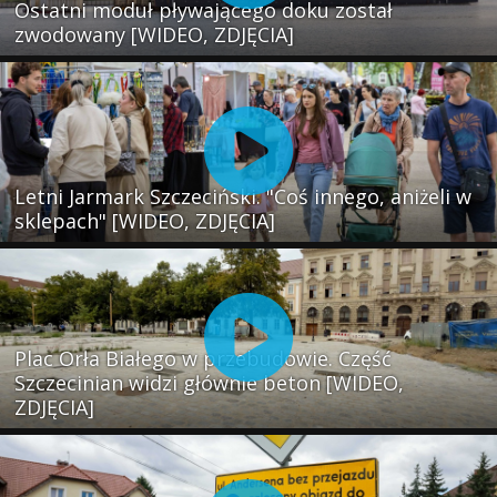
Ostatni moduł pływającego doku został
zwodowany [WIDEO, ZDJĘCIA]
Letni Jarmark Szczeciński. "Coś innego, aniżeli w
sklepach" [WIDEO, ZDJĘCIA]
Plac Orła Białego w przebudowie. Część
Szczecinian widzi głównie beton [WIDEO,
ZDJĘCIA]