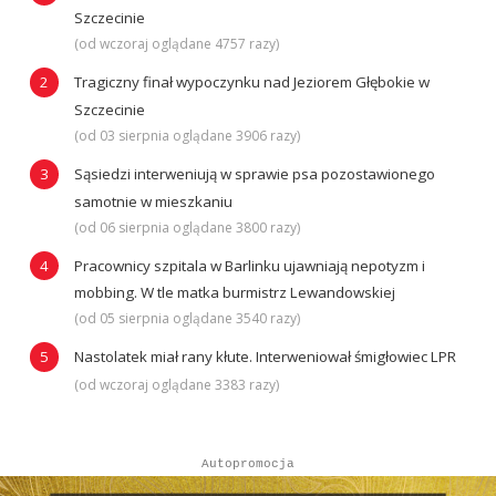
Szczecinie
(od wczoraj oglądane 4757 razy)
Tragiczny finał wypoczynku nad Jeziorem Głębokie w
Szczecinie
(od 03 sierpnia oglądane 3906 razy)
Sąsiedzi interweniują w sprawie psa pozostawionego
samotnie w mieszkaniu
(od 06 sierpnia oglądane 3800 razy)
Pracownicy szpitala w Barlinku ujawniają nepotyzm i
mobbing. W tle matka burmistrz Lewandowskiej
(od 05 sierpnia oglądane 3540 razy)
Nastolatek miał rany kłute. Interweniował śmigłowiec LPR
(od wczoraj oglądane 3383 razy)
Autopromocja