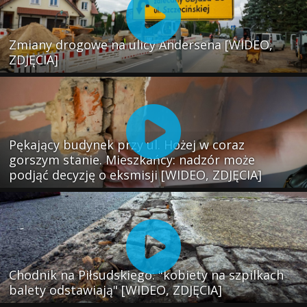
Zmiany drogowe na ulicy Andersena [WIDEO,
ZDJĘCIA]
Pękający budynek przy ul. Hożej w coraz
gorszym stanie. Mieszkańcy: nadzór może
podjąć decyzję o eksmisji [WIDEO, ZDJĘCIA]
Chodnik na Piłsudskiego: "kobiety na szpilkach
balety odstawiają" [WIDEO, ZDJĘCIA]