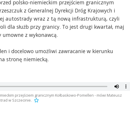
 przed polsko-niemieckim przejściem granicznym
eszczuk z Generalnej Dyrekcji Dróg Krajowych i
łej autostrady wraz z tą nową infrastrukturą, czyli
i dla służb przy granicy. To jest drugi kwartał, maj
ny umowne z wykonawcą.
rlen i docelowo umożliwi zawracanie w kierunku
na stronę niemiecką.
niemieckim przejściem granicznym Kołbaskowo-Pomellen - mówi Mateusz
trad w Szczecinie.