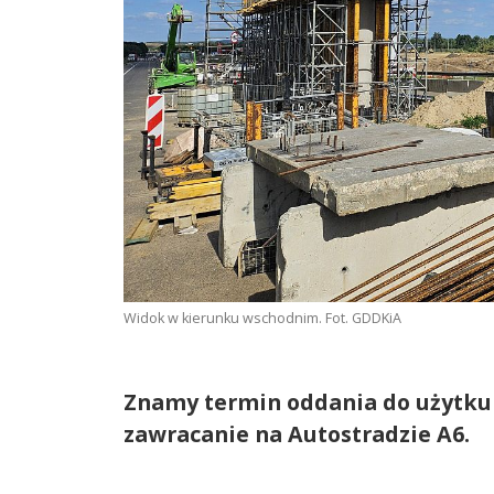
Widok w kierunku wschodnim. Fot. GDDKiA
Znamy termin oddania do użytku
zawracanie na Autostradzie A6.