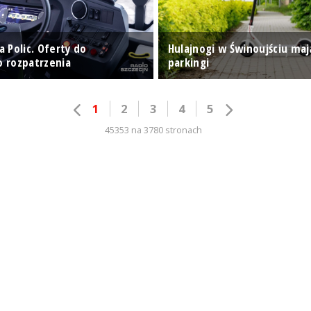
la Polic. Oferty do
Hulajnogi w Świnoujściu maj
 rozpatrzenia
parkingi
1
2
3
4
5
45353 na 3780 stronach