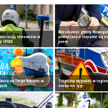
Mieszkaniec gminy Nowoga
 kontrolują kierowców w
podejrzany o znęcanie się 
ji SPEED
psem
obota na Targu Rybnym w
Tragiczny wypadek w region
jach
osoba nie żyje