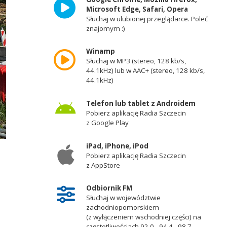
Microsoft Edge, Safari, Opera
Słuchaj w ulubionej przeglądarce. Poleć
znajomym :)
Winamp
Słuchaj w MP3 (stereo, 128 kb/s,
44.1kHz) lub w AAC+ (stereo, 128 kb/s,
44.1kHz)
Telefon lub tablet z Androidem
Pobierz aplikację Radia Szczecin
z Google Play
iPad, iPhone, iPod
Pobierz aplikację Radia Szczecin
z AppStore
Odbiornik FM
Słuchaj w województwie
zachodniopomorskiem
(z wyłączeniem wschodniej części) na
częstotliwościach 92,0 - 94,4 - 98,7 -