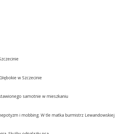
Szczecinie
Głębokie w Szczecinie
ostawionego samotnie w mieszkaniu
ą nepotyzm i mobbing. W tle matka burmistrz Lewandowskiej
nia. Służby odnalazły psa