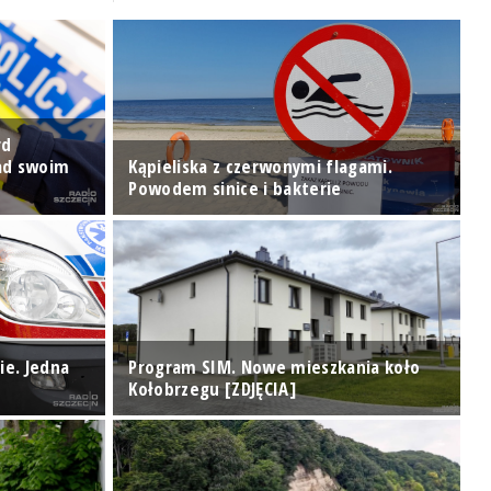
rd
P
nad swoim
Kąpieliska z czerwonymi flagami.
p
Powodem sinice i bakterie
W
ie. Jedna
Program SIM. Nowe mieszkania koło
N
Kołobrzegu [ZDJĘCIA]
e