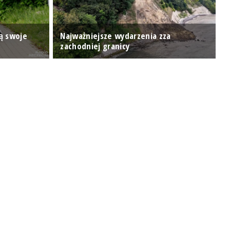
ą swoje
Najważniejsze wydarzenia zza
"
zachodniej granicy
s