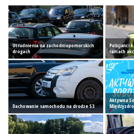
e"
Utrudnienia na zachodniopomorskich
Policjanci
drogach
ramach akc
Aktywna S
Dachowanie samochodu na drodze S3
Międzyzdro