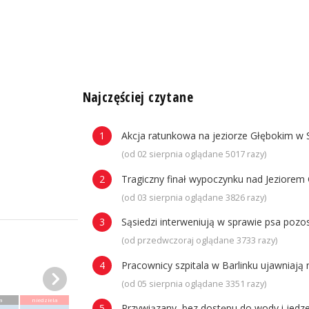
n
Najczęściej czytane
Akcja ratunkowa na jeziorze Głębokim w 
(od 02 sierpnia oglądane 5017 razy)
Tragiczny finał wypoczynku nad Jeziorem 
(od 03 sierpnia oglądane 3826 razy)
Sąsiedzi interweniują w sprawie psa poz
(od przedwczoraj oglądane 3733 razy)
Pracownicy szpitala w Barlinku ujawniaj
(od 05 sierpnia oglądane 3351 razy)
a
niedziela
Przywiązany, bez dostępu do wody i jedze