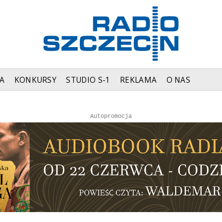
A
KONKURSY
STUDIO S-1
REKLAMA
O NAS
Autopromocja
Autopromocja
Reklama