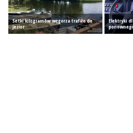
Setki kilogramów węgorza trafiło do
Elektryki d
y
jezior
ponownego