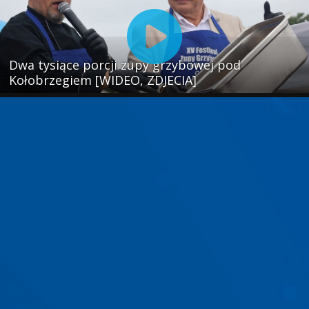
Dwa tysiące porcji zupy grzybowej pod
Kołobrzegiem [WIDEO, ZDJECIA]