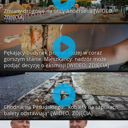
Zmiany drogowe na ulicy Andersena [WIDEO,
ZDJĘCIA]
Pękający budynek przy ul. Hożej w coraz
gorszym stanie. Mieszkańcy: nadzór może
podjąć decyzję o eksmisji [WIDEO, ZDJĘCIA]
Chodnik na Piłsudskiego: "kobiety na szpilkach
balety odstawiają" [WIDEO, ZDJĘCIA]