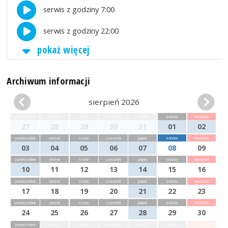
serwis z godziny 7:00
serwis z godziny 22:00
pokaż więcej
Archiwum informacji
sierpień 2026
poniedziałek
wtorek
środa
czwartek
piątek
sobota
niedziela
27
28
29
30
31
01
02
poniedziałek
wtorek
środa
czwartek
piątek
sobota
niedziela
03
04
05
06
07
08
09
poniedziałek
wtorek
środa
czwartek
piątek
sobota
niedziela
10
11
12
13
14
15
16
poniedziałek
wtorek
środa
czwartek
piątek
sobota
niedziela
17
18
19
20
21
22
23
poniedziałek
wtorek
środa
czwartek
piątek
sobota
niedziela
24
25
26
27
28
29
30
poniedziałek
wtorek
środa
czwartek
piątek
sobota
niedziela