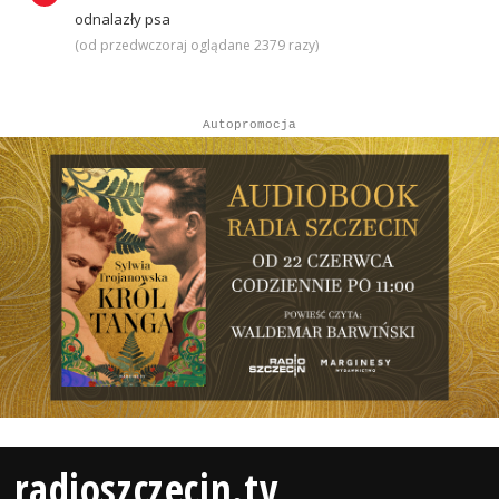
odnalazły psa
(od przedwczoraj oglądane 2379 razy)
Autopromocja
radioszczecin.tv