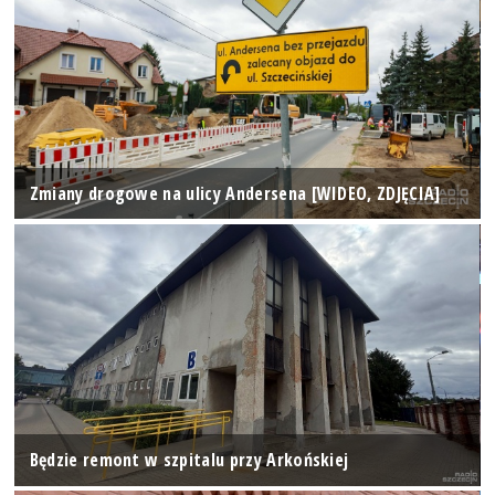
Zmiany drogowe na ulicy Andersena [WIDEO, ZDJĘCIA]
Będzie remont w szpitalu przy Arkońskiej