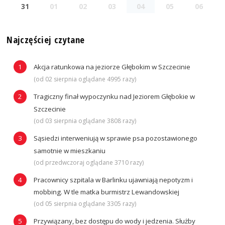
31
01
02
03
04
05
06
Najczęściej czytane
Akcja ratunkowa na jeziorze Głębokim w Szczecinie
(od 02 sierpnia oglądane 4995 razy)
Tragiczny finał wypoczynku nad Jeziorem Głębokie w
Szczecinie
(od 03 sierpnia oglądane 3808 razy)
Sąsiedzi interweniują w sprawie psa pozostawionego
samotnie w mieszkaniu
(od przedwczoraj oglądane 3710 razy)
Pracownicy szpitala w Barlinku ujawniają nepotyzm i
mobbing. W tle matka burmistrz Lewandowskiej
(od 05 sierpnia oglądane 3305 razy)
Przywiązany, bez dostępu do wody i jedzenia. Służby