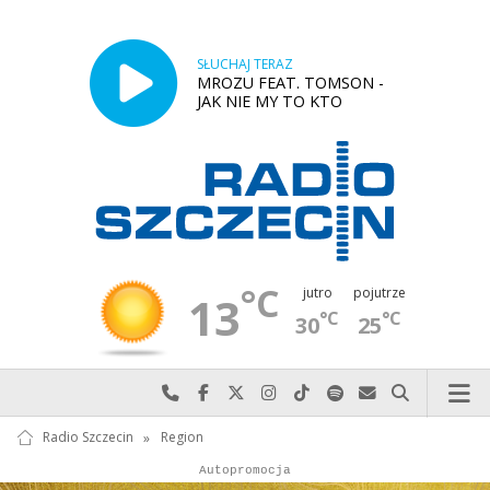
SŁUCHAJ TERAZ
MROZU FEAT. TOMSON -
JAK NIE MY TO KTO
°C
jutro
pojutrze
13
°C
°C
30
25
Najlepiej po prostu do nas zadzwoń
Odwiedź nas na Facebook-u
Odwiedź nas na X
Odwiedź nas na Instagram-ie
Odwiedź nas na TikTok-u
Szukaj nas na Spotify
Wyślij do nas w
Szukaj
Radio Szczecin
»
Region
Autopromocja
Autopromocja
Reklama