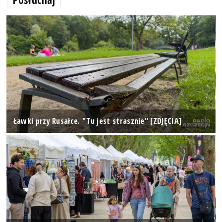
Ławki przy Rusałce. "Tu jest strasznie" [ZDJĘCIA]