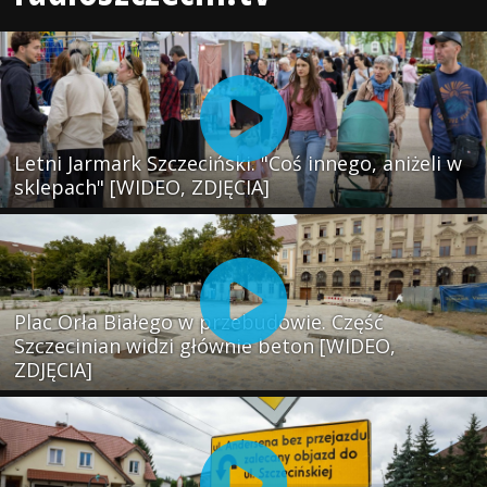
Letni Jarmark Szczeciński. "Coś innego, aniżeli w
sklepach" [WIDEO, ZDJĘCIA]
Plac Orła Białego w przebudowie. Część
Szczecinian widzi głównie beton [WIDEO,
ZDJĘCIA]