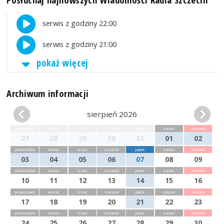
serwis z godziny 22:00
serwis z godziny 21:00
pokaż więcej
Archiwum informacji
sierpień 2026
poniedziałek
wtorek
środa
czwartek
piątek
sobota
niedziela
27
28
29
30
31
01
02
poniedziałek
wtorek
środa
czwartek
piątek
sobota
niedziela
03
04
05
06
07
08
09
poniedziałek
wtorek
środa
czwartek
piątek
sobota
niedziela
10
11
12
13
14
15
16
poniedziałek
wtorek
środa
czwartek
piątek
sobota
niedziela
17
18
19
20
21
22
23
poniedziałek
wtorek
środa
czwartek
piątek
sobota
niedziela
24
25
26
27
28
29
30