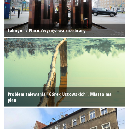
Labirynt z Placu Zwycięstwa rozebrany
Problem zalewania "Górek Ustowskich". Miasto ma
plan