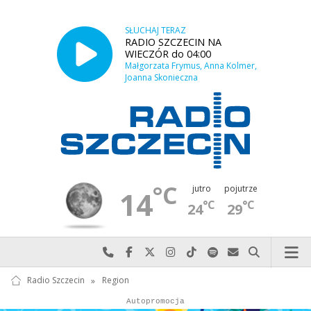
SŁUCHAJ TERAZ
RADIO SZCZECIN NA
WIECZÓR do 04:00
Małgorzata Frymus, Anna Kolmer,
Joanna Skonieczna
°C
jutro
pojutrze
14
°C
°C
24
29
Najlepiej po prostu do nas zadzwoń
Odwiedź nas na Facebook-u
Odwiedź nas na X
Odwiedź nas na Instagram-ie
Odwiedź nas na TikTok-u
Szukaj nas na Spotify
Wyślij do nas w
Szukaj
Radio Szczecin
»
Region
Autopromocja
Autopromocja
Reklama