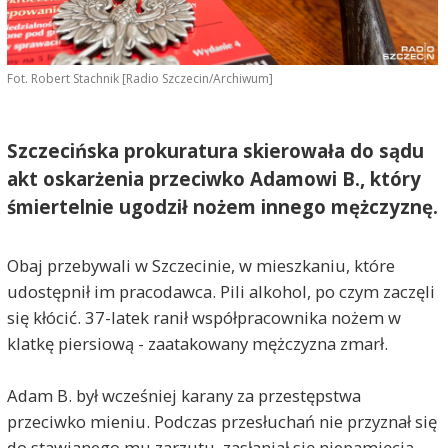
Fot. Robert Stachnik [Radio Szczecin/Archiwum]
Szczecińska prokuratura skierowała do sądu
akt oskarżenia przeciwko Adamowi B., który
śmiertelnie ugodził nożem innego mężczyznę.
Obaj przebywali w Szczecinie, w mieszkaniu, które
udostępnił im pracodawca. Pili alkohol, po czym zaczęli
się kłócić. 37-latek ranił współpracownika nożem w
klatkę piersiową - zaatakowany mężczyzna zmarł.
Adam B. był wcześniej karany za przestępstwa
przeciwko mieniu. Podczas przesłuchań nie przyznał się
do stawianego mu zarzutu, zasłaniał się niepamięcią.