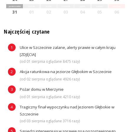
poniedziałek
wtorek
środa
czwartek
piątek
sobota
niedziela
31
01
02
03
04
05
06
Najczęściej czytane
Ulice w Szczecinie zalane, alerty prawie w całym kraju
[ZDJĘCIA]
(od 01 sierpnia oglądane 8475 razy)
Akcja ratunkowa na jeziorze Głębokim w Szczecinie
(od 02 sierpnia oglądane 4926 razy)
Pożar domu w Mierzynie
(od 01 sierpnia oglądane 4210 razy)
Tragiczny finał wypoczynku nad Jeziorem Głębokie w
Szczecinie
(od 03 sierpnia oglądane 3716 razy)
Sąsiedzi interweniują w sprawie psa pozostawionego