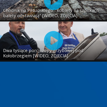
Chodnik na Piłsudskiego: "kobiety na szpilkach
balety odstawiają" [WIDEO, ZDJĘCIA]
Dwa tysiące porcji zupy grzybowej pod
Kołobrzegiem [WIDEO, ZDJECIA]