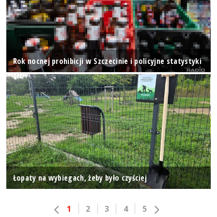
Rok nocnej prohibicji w Szczecinie i policyjne statystyki
Łopaty na wybiegach, żeby było czyściej
1
2
3
4
5