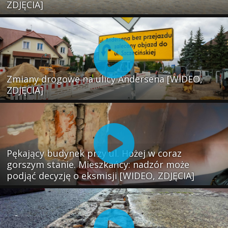
ZDJĘCIA]
Zmiany drogowe na ulicy Andersena [WIDEO,
ZDJĘCIA]
Pękający budynek przy ul. Hożej w coraz
gorszym stanie. Mieszkańcy: nadzór może
podjąć decyzję o eksmisji [WIDEO, ZDJĘCIA]