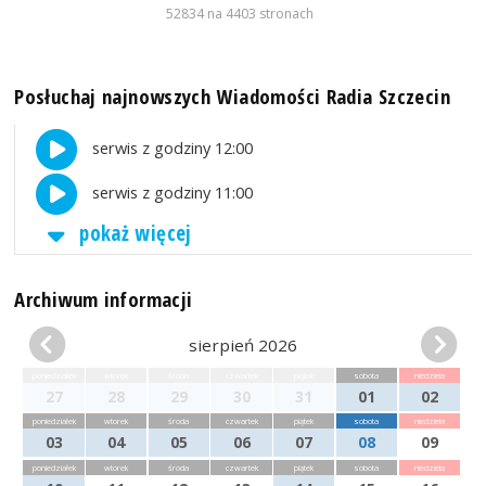
52834 na 4403 stronach
Posłuchaj najnowszych Wiadomości Radia Szczecin
serwis z godziny 12:00
serwis z godziny 11:00
pokaż więcej
Archiwum informacji
sierpień 2026
poniedziałek
wtorek
środa
czwartek
piątek
sobota
niedziela
27
28
29
30
31
01
02
poniedziałek
wtorek
środa
czwartek
piątek
sobota
niedziela
03
04
05
06
07
08
09
poniedziałek
wtorek
środa
czwartek
piątek
sobota
niedziela