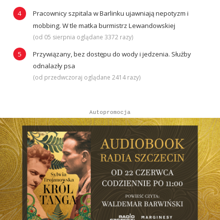
Pracownicy szpitala w Barlinku ujawniają nepotyzm i
mobbing. W tle matka burmistrz Lewandowskiej
(od 05 sierpnia oglądane 3372 razy)
Przywiązany, bez dostępu do wody i jedzenia. Służby
odnalazły psa
(od przedwczoraj oglądane 2414 razy)
Autopromocja