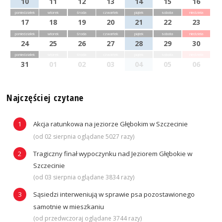
10
11
12
13
14
15
16
poniedziałek
wtorek
środa
czwartek
piątek
sobota
niedziela
17
18
19
20
21
22
23
poniedziałek
wtorek
środa
czwartek
piątek
sobota
niedziela
24
25
26
27
28
29
30
poniedziałek
wtorek
środa
czwartek
piątek
sobota
niedziela
31
01
02
03
04
05
06
Najczęściej czytane
Akcja ratunkowa na jeziorze Głębokim w Szczecinie
(od 02 sierpnia oglądane 5027 razy)
Tragiczny finał wypoczynku nad Jeziorem Głębokie w
Szczecinie
(od 03 sierpnia oglądane 3834 razy)
Sąsiedzi interweniują w sprawie psa pozostawionego
samotnie w mieszkaniu
(od przedwczoraj oglądane 3744 razy)