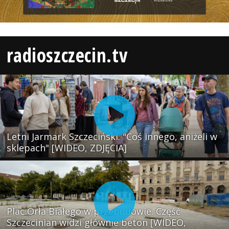
radioszczecin.tv
Letni Jarmark Szczeciński. "Coś innego, aniżeli w
sklepach" [WIDEO, ZDJĘCIA]
Plac Orła Białego w przebudowie. Część
Szczecinian widzi głównie beton [WIDEO,