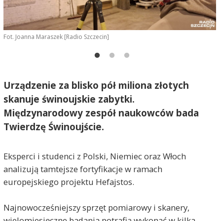
Fot. Joanna Maraszek [Radio Szczecin]
F
Urządzenie za blisko pół miliona złotych
skanuje świnoujskie zabytki.
Międzynarodowy zespół naukowców bada
Twierdzę Świnoujście.
Eksperci i studenci z Polski, Niemiec oraz Włoch
analizują tamtejsze fortyfikacje w ramach
europejskiego projektu Hefajstos.
Najnowocześniejszy sprzęt pomiarowy i skanery,
wielomiesięczne badania potrafią wykonać w kilka