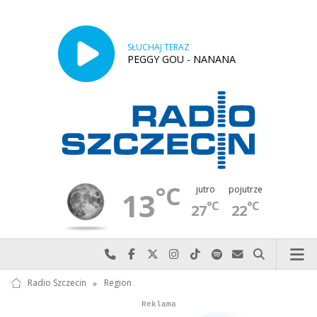
SŁUCHAJ TERAZ
PEGGY GOU - NANANA
°C
jutro
pojutrze
13
°C
°C
27
22
Najlepiej po prostu do nas zadzwoń
Odwiedź nas na Facebook-u
Odwiedź nas na X
Odwiedź nas na Instagram-ie
Odwiedź nas na TikTok-u
Szukaj nas na Spotify
Wyślij do nas w
Szukaj
Radio Szczecin
»
Region
Autopromocja
Reklama