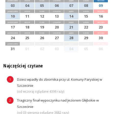
poniedziałek
wtorek
środa
czwartek
piątek
sobota
niedziela
03
04
05
06
07
08
09
poniedziałek
wtorek
środa
czwartek
piątek
sobota
niedziela
10
11
12
13
14
15
16
poniedziałek
wtorek
środa
czwartek
piątek
sobota
niedziela
17
18
19
20
21
22
23
poniedziałek
wtorek
środa
czwartek
piątek
sobota
niedziela
24
25
26
27
28
29
30
poniedziałek
wtorek
środa
czwartek
piątek
sobota
niedziela
31
01
02
03
04
05
06
Najczęściej czytane
Dzieci wpadły do zbiornika przy ul. Komuny Paryskiej w
Szczecinie
(od wczoraj oglądane 4396 razy)
Tragiczny finał wypoczynku nad Jeziorem Głębokie w
Szczecinie
(od 03 sierpnia oglądane 3882 razy)