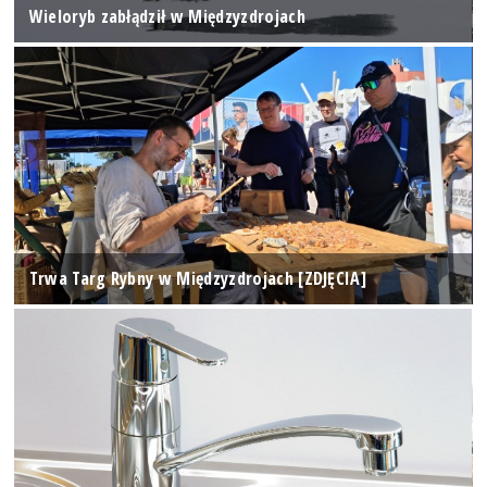
Wieloryb zabłądził w Międzyzdrojach
Trwa Targ Rybny w Międzyzdrojach [ZDJĘCIA]