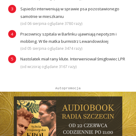
Sąsiedzi interweniują w sprawie psa pozostawionego
samotnie w mieszkaniu
(od 06 sierpnia oglądane 3780 razy)
Pracownicy szpitala w Barlinku ujawniają nepotyzm i
mobbing. W tle matka burmistrz Lewandowskiej
(od 05 sierpnia oglądane 3474 razy)
Nastolatek miał rany kłute. Interweniował śmigłowiec LPR
(od wczoraj oglądane 3167 razy)
Autopromocja