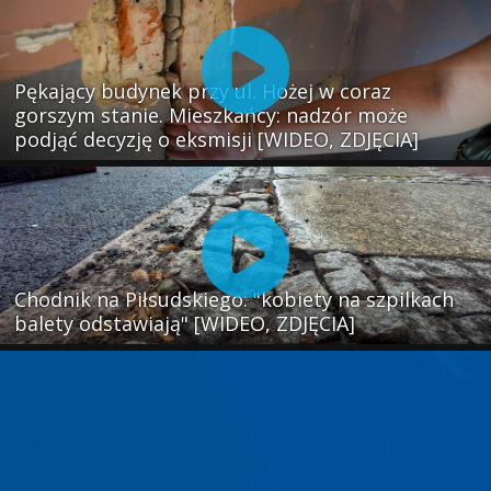
Pękający budynek przy ul. Hożej w coraz
gorszym stanie. Mieszkańcy: nadzór może
podjąć decyzję o eksmisji [WIDEO, ZDJĘCIA]
Chodnik na Piłsudskiego: "kobiety na szpilkach
balety odstawiają" [WIDEO, ZDJĘCIA]