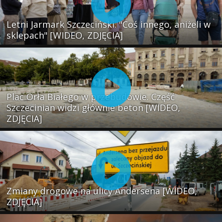
Letni Jarmark Szczeciński. "Coś innego, aniżeli w
sklepach" [WIDEO, ZDJĘCIA]
Plac Orła Białego w przebudowie. Część
Szczecinian widzi głównie beton [WIDEO,
ZDJĘCIA]
Zmiany drogowe na ulicy Andersena [WIDEO,
ZDJĘCIA]