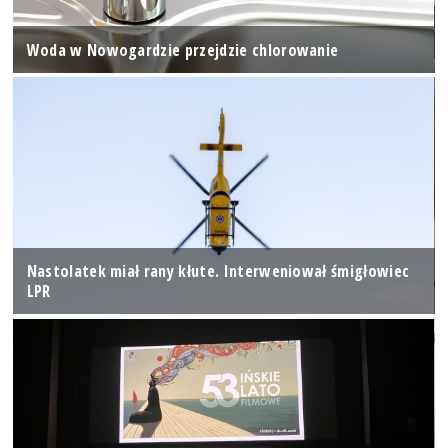
Woda w Nowogardzie przejdzie chlorowanie
Nastolatek miał rany kłute. Interweniował śmigłowiec
LPR