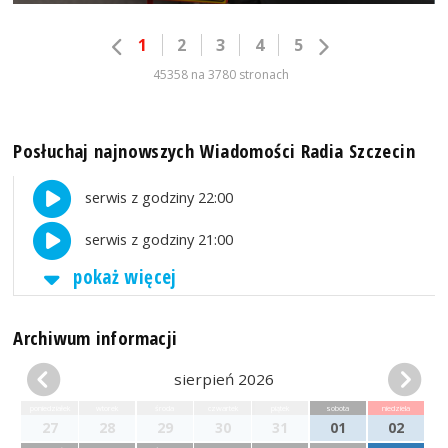
1
2
3
4
5
45358 na 3780 stronach
Posłuchaj najnowszych Wiadomości Radia Szczecin
serwis z godziny 22:00
serwis z godziny 21:00
pokaż więcej
Archiwum informacji
sierpień 2026
poniedziałek
wtorek
środa
czwartek
piątek
sobota
niedziela
27
28
29
30
31
01
02