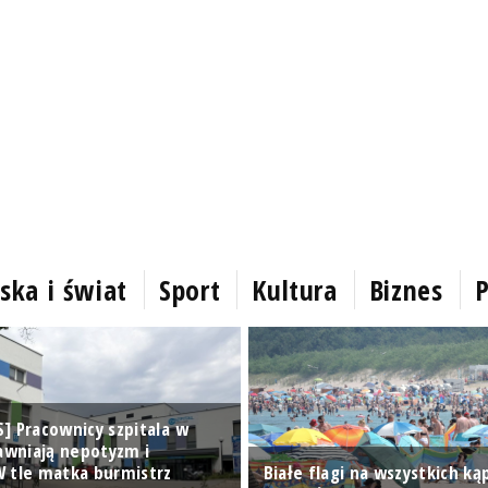
ska i świat
Sport
Kultura
Biznes
P
] Pracownicy szpitala w
jawniają nepotyzm i
 tle matka burmistrz
Białe flagi na wszystkich ką