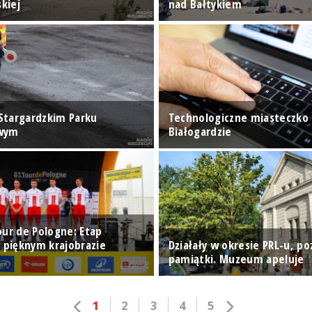
kiej
nad Bałtykiem
Stargardzkim Parku
Technologiczne miasteczko
wym
Białogardzie
our de Pologne: Etap
w pięknym krajobrazie
Działały w okresie PRL-u, po
pamiątki. Muzeum apeluje
1
2
3
4
5