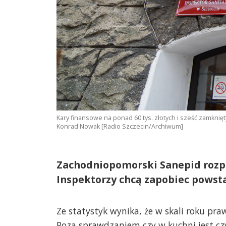
Kary finansowe na ponad 60 tys. złotych i sześć zamknię
Konrad Nowak [Radio Szczecin/Archiwum]
Zachodniopomorski Sanepid rozp
Inspektorzy chcą zapobiec powst
Ze statystyk wynika, że w skali roku pr
Poza sprawdzaniem czy w kuchni jest cz