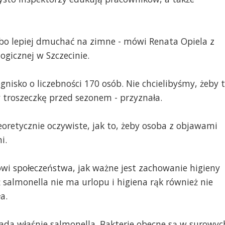
 bo lepiej dmuchać na zimne - mówi Renata Opiela z
ogicznej w Szczecinie.
nisko o liczebności 170 osób. Nie chcielibyśmy, żeby 
 troszeczkę przed sezonem - przyznała.
eoretycznie oczywiste, jak to, żeby osoba z objawami
i.
wi społeczeństwa, jak ważne jest zachowanie higieny
salmonella nie ma urlopu i higiena rąk również nie
a.
da właśnie salmonella. Bakterie obecne są w surowyc