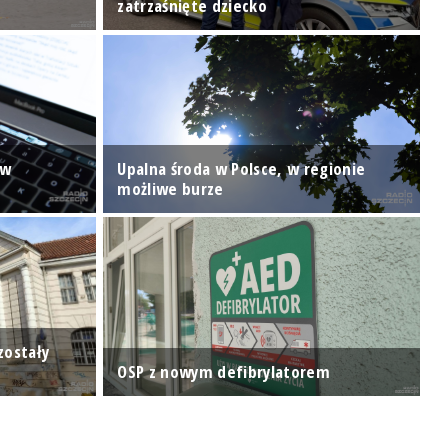
zatrzaśnięte dziecko
w
 w
Upalna środa w Polsce, w regionie
I
możliwe burze
p
zostały
O
OSP z nowym defibrylatorem
R