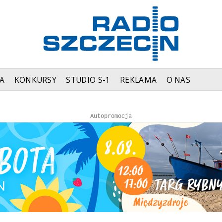
A
KONKURSY
STUDIO S-1
REKLAMA
O NAS
Autopromocja
Autopromocja