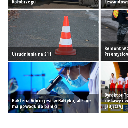
Kołobrzegu
Lewandows
Remont w 
Utrudnienia na S11
Przemysło
Dyrektor T
Bakteria Vibrio jest w Bałtyku, ale nie
ciekawy i 
y
ma powodu do paniki
[ZDJĘCIA]