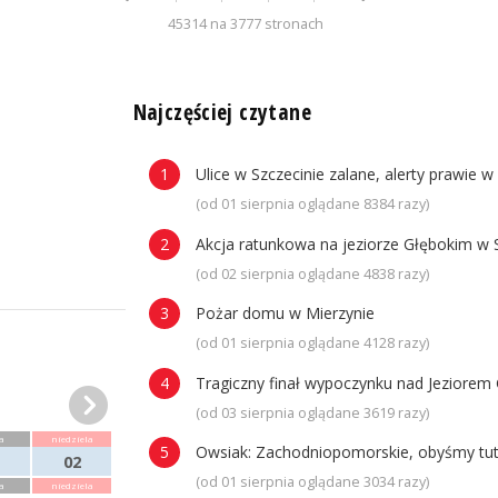
45314 na 3777 stronach
n
Najczęściej czytane
Ulice w Szczecinie zalane, alerty prawie w
(od 01 sierpnia oglądane 8384 razy)
Akcja ratunkowa na jeziorze Głębokim w 
(od 02 sierpnia oglądane 4838 razy)
Pożar domu w Mierzynie
(od 01 sierpnia oglądane 4128 razy)
Tragiczny finał wypoczynku nad Jeziorem 
(od 03 sierpnia oglądane 3619 razy)
a
niedziela
Owsiak: Zachodniopomorskie, obyśmy tuta
02
(od 01 sierpnia oglądane 3034 razy)
a
niedziela