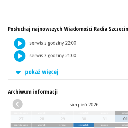
Posłuchaj najnowszych Wiadomości Radia Szczeci
serwis z godziny 22:00
serwis z godziny 21:00
pokaż więcej
Archiwum informacji
sierpień 2026
poniedziałek
wtorek
środa
czwartek
piątek
sobot
27
28
29
30
31
01
poniedziałek
wtorek
środa
czwartek
piątek
sobot