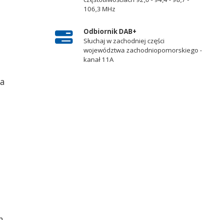
106,3 MHz
Odbiornik DAB+
Słuchaj w zachodniej części
województwa zachodniopomorskiego -
kanał 11A
ta
h,