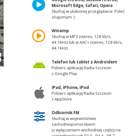
Microsoft Edge, Safari, Opera
Słuchaj w ulubionej przeglądarce. Poleć
znajomym :)
Winamp
Słuchaj w MP3 (stereo, 128 kb/s,
44.1kHz) lub w AAC+ (stereo, 128 kb/s,
44.1kHz)
Telefon lub tablet z Androidem
Pobierz aplikację Radia Szczecin
z Google Play
iPad, iPhone, iPod
Pobierz aplikację Radia Szczecin
z AppStore
Odbiornik FM
Słuchaj w województwie
zachodniopomorskiem
(z wyłączeniem wschodniej części) na
częstotliwościach 92,0 - 94,4 - 98,7 -