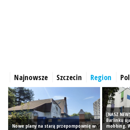
Najnowsze
Szczecin
Region
Pol
[NASZ NEWS
Barlinku u
Nowe plany na starą przepompownię w
mobbing. W