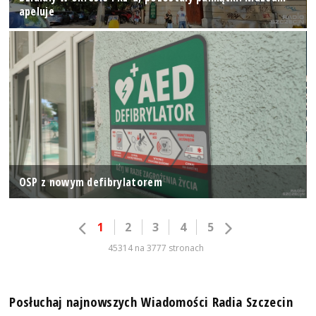
apeluje
OSP z nowym defibrylatorem
1
2
3
4
5
45314 na 3777 stronach
Posłuchaj najnowszych Wiadomości Radia Szczecin