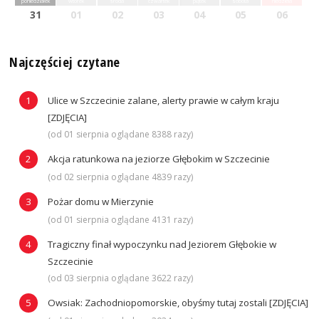
poniedziałek
wtorek
środa
czwartek
piątek
sobota
niedziela
31
01
02
03
04
05
06
Najczęściej czytane
Ulice w Szczecinie zalane, alerty prawie w całym kraju
[ZDJĘCIA]
(od 01 sierpnia oglądane 8388 razy)
Akcja ratunkowa na jeziorze Głębokim w Szczecinie
(od 02 sierpnia oglądane 4839 razy)
Pożar domu w Mierzynie
(od 01 sierpnia oglądane 4131 razy)
Tragiczny finał wypoczynku nad Jeziorem Głębokie w
Szczecinie
(od 03 sierpnia oglądane 3622 razy)
Owsiak: Zachodniopomorskie, obyśmy tutaj zostali [ZDJĘCIA]