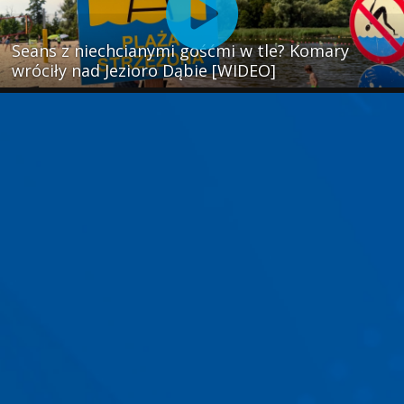
Seans z niechcianymi gośćmi w tle? Komary
wróciły nad Jezioro Dąbie [WIDEO]