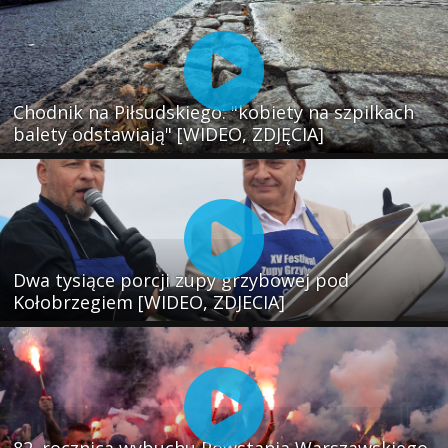
Chodnik na Piłsudskiego: "kobiety na szpilkach
balety odstawiają" [WIDEO, ZDJĘCIA]
Dwa tysiące porcji zupy grzybowej pod
Kołobrzegiem [WIDEO, ZDJECIA]
82. rocznica wybuchu Powstania Warszawskiego