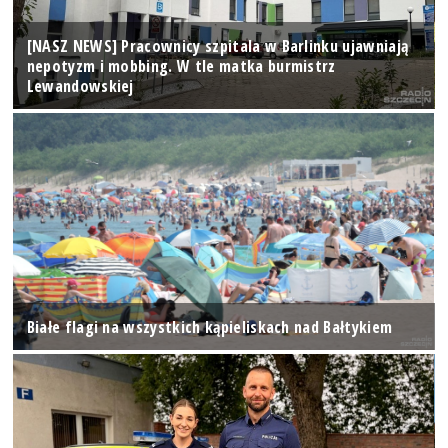
[NASZ NEWS] Pracownicy szpitala w Barlinku ujawniają
nepotyzm i mobbing. W tle matka burmistrz
Lewandowskiej
Białe flagi na wszystkich kąpieliskach nad Bałtykiem