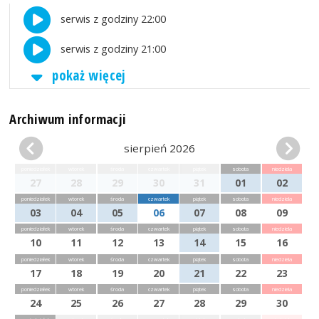
serwis z godziny 22:00
serwis z godziny 21:00
pokaż więcej
Archiwum informacji
sierpień 2026
poniedziałek
wtorek
środa
czwartek
piątek
sobota
niedziela
27
28
29
30
31
01
02
poniedziałek
wtorek
środa
czwartek
piątek
sobota
niedziela
03
04
05
06
07
08
09
poniedziałek
wtorek
środa
czwartek
piątek
sobota
niedziela
10
11
12
13
14
15
16
poniedziałek
wtorek
środa
czwartek
piątek
sobota
niedziela
17
18
19
20
21
22
23
poniedziałek
wtorek
środa
czwartek
piątek
sobota
niedziela
24
25
26
27
28
29
30