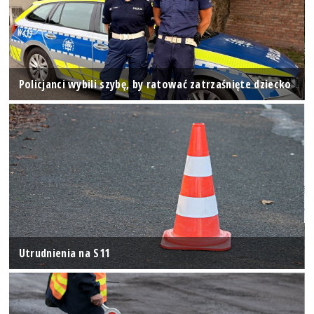
Policjanci wybili szybę, by ratować zatrzaśnięte dziecko
Utrudnienia na S11