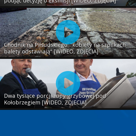
podjąć decyzję o eksmisji [WIDEO, ZDJĘCIA]
Chodnik na Piłsudskiego: "kobiety na szpilkach
balety odstawiają" [WIDEO, ZDJĘCIA]
Dwa tysiące porcji zupy grzybowej pod
Kołobrzegiem [WIDEO, ZDJECIA]