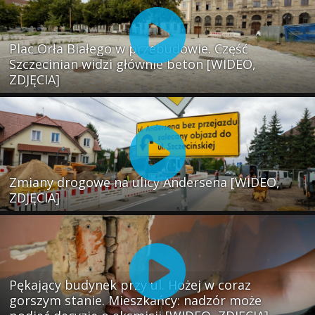
Plac Orła Białego w przebudowie. Część
Szczecinian widzi głównie beton [WIDEO,
ZDJĘCIA]
Zmiany drogowe na ulicy Andersena [WIDEO,
ZDJĘCIA]
Pękający budynek przy ul. Hożej w coraz
gorszym stanie. Mieszkańcy: nadzór może