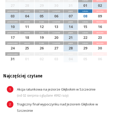
poniedziałek
wtorek
środa
czwartek
piątek
sobota
niedziela
27
28
29
30
31
01
02
poniedziałek
wtorek
środa
czwartek
piątek
sobota
niedziela
03
04
05
06
07
08
09
poniedziałek
wtorek
środa
czwartek
piątek
sobota
niedziela
10
11
12
13
14
15
16
poniedziałek
wtorek
środa
czwartek
piątek
sobota
niedziela
17
18
19
20
21
22
23
poniedziałek
wtorek
środa
czwartek
piątek
sobota
niedziela
24
25
26
27
28
29
30
poniedziałek
wtorek
środa
czwartek
piątek
sobota
niedziela
31
01
02
03
04
05
06
Najczęściej czytane
Akcja ratunkowa na jeziorze Głębokim w Szczecinie
(od 02 sierpnia oglądane 4992 razy)
Tragiczny finał wypoczynku nad Jeziorem Głębokie w
Szczecinie