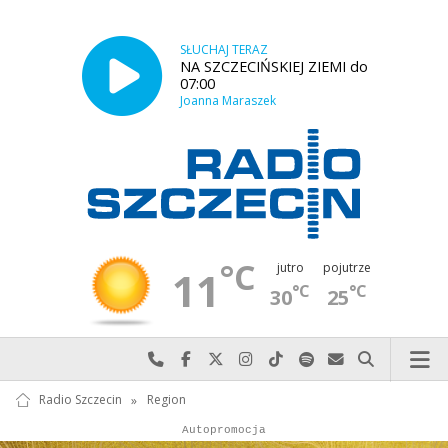
SŁUCHAJ TERAZ
NA SZCZECIŃSKIEJ ZIEMI do
07:00
Joanna Maraszek
°C
jutro
pojutrze
11
°C
°C
30
25
Najlepiej po prostu do nas zadzwoń
Odwiedź nas na Facebook-u
Odwiedź nas na X
Odwiedź nas na Instagram-ie
Odwiedź nas na TikTok-u
Szukaj nas na Spotify
Wyślij do nas w
Szukaj
Radio Szczecin
»
Region
Autopromocja
Autopromocja
Reklama