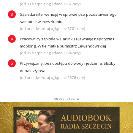
(od 03 sierpnia oglądane 3807 razy)
Sąsiedzi interweniują w sprawie psa pozostawionego
samotnie w mieszkaniu
(od przedwczoraj oglądane 3701 razy)
Pracownicy szpitala w Barlinku ujawniają nepotyzm i
mobbing. W tle matka burmistrz Lewandowskiej
(od 05 sierpnia oglądane 3294 razy)
Przywiązany, bez dostępu do wody i jedzenia. Służby
odnalazły psa
(od przedwczoraj oglądane 2376 razy)
Autopromocja