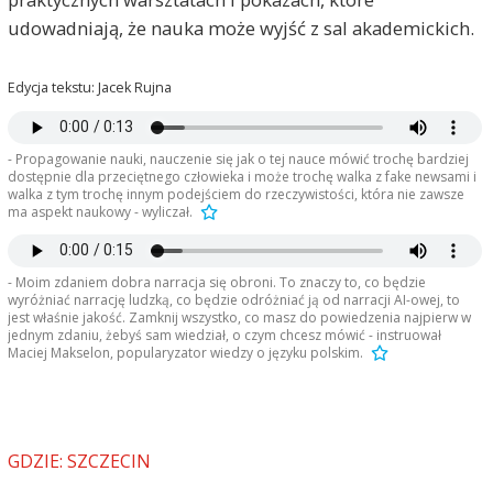
udowadniają, że nauka może wyjść z sal akademickich.
Edycja tekstu: Jacek Rujna
- Propagowanie nauki, nauczenie się jak o tej nauce mówić trochę bardziej
dostępnie dla przeciętnego człowieka i może trochę walka z fake newsami i
walka z tym trochę innym podejściem do rzeczywistości, która nie zawsze
ma aspekt naukowy - wyliczał.
- Moim zdaniem dobra narracja się obroni. To znaczy to, co będzie
wyróżniać narrację ludzką, co będzie odróżniać ją od narracji AI-owej, to
jest właśnie jakość. Zamknij wszystko, co masz do powiedzenia najpierw w
jednym zdaniu, żebyś sam wiedział, o czym chcesz mówić - instruował
Maciej Makselon, popularyzator wiedzy o języku polskim.
GDZIE: SZCZECIN