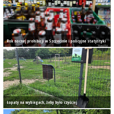
Rok nocnej prohibicji w Szczecinie i policyjne statystyki
Łopaty na wybiegach, żeby było czyściej