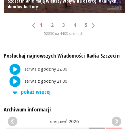
Szczecinianie mają większy wpływ na ofertę lokalnych
domów kultury
1
2
3
4
5
52830 na 4403 stronach
Posłuchaj najnowszych Wiadomości Radia Szczecin
serwis z godziny 22:00
serwis z godziny 21:00
pokaż więcej
Archiwum informacji
sierpień 2026