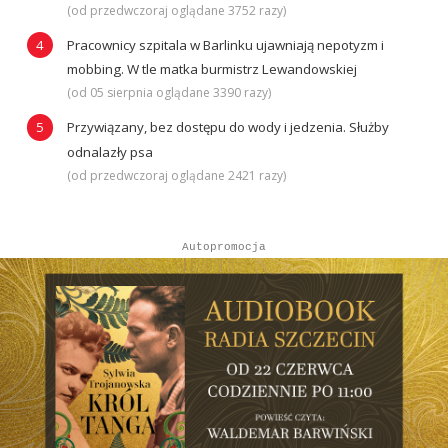
(od przedwczoraj oglądane 3752 razy)
Pracownicy szpitala w Barlinku ujawniają nepotyzm i
mobbing. W tle matka burmistrz Lewandowskiej
(od 05 sierpnia oglądane 3390 razy)
Przywiązany, bez dostępu do wody i jedzenia. Służby
odnalazły psa
(od przedwczoraj oglądane 2421 razy)
Autopromocja