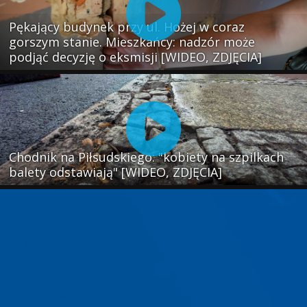
Pękający budynek przy ul. Hożej w coraz
gorszym stanie. Mieszkańcy: nadzór może
podjąć decyzję o eksmisji [WIDEO, ZDJĘCIA]
Chodnik na Piłsudskiego: "kobiety na szpilkach
balety odstawiają" [WIDEO, ZDJĘCIA]