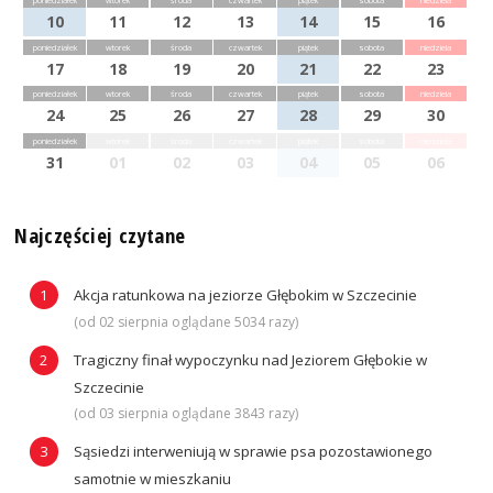
poniedziałek
wtorek
środa
czwartek
piątek
sobota
niedziela
10
11
12
13
14
15
16
poniedziałek
wtorek
środa
czwartek
piątek
sobota
niedziela
17
18
19
20
21
22
23
poniedziałek
wtorek
środa
czwartek
piątek
sobota
niedziela
24
25
26
27
28
29
30
poniedziałek
wtorek
środa
czwartek
piątek
sobota
niedziela
31
01
02
03
04
05
06
Najczęściej czytane
Akcja ratunkowa na jeziorze Głębokim w Szczecinie
(od 02 sierpnia oglądane 5034 razy)
Tragiczny finał wypoczynku nad Jeziorem Głębokie w
Szczecinie
(od 03 sierpnia oglądane 3843 razy)
Sąsiedzi interweniują w sprawie psa pozostawionego
samotnie w mieszkaniu