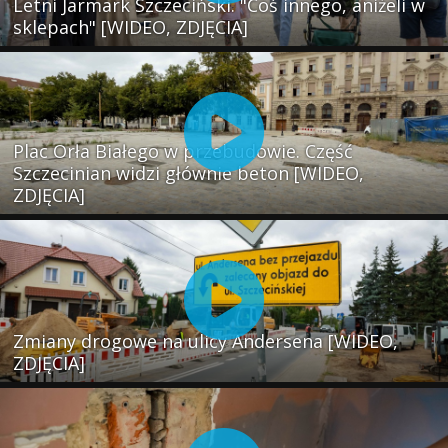
Letni Jarmark Szczeciński. "Coś innego, aniżeli w
sklepach" [WIDEO, ZDJĘCIA]
Plac Orła Białego w przebudowie. Część
Szczecinian widzi głównie beton [WIDEO,
ZDJĘCIA]
Zmiany drogowe na ulicy Andersena [WIDEO,
ZDJĘCIA]