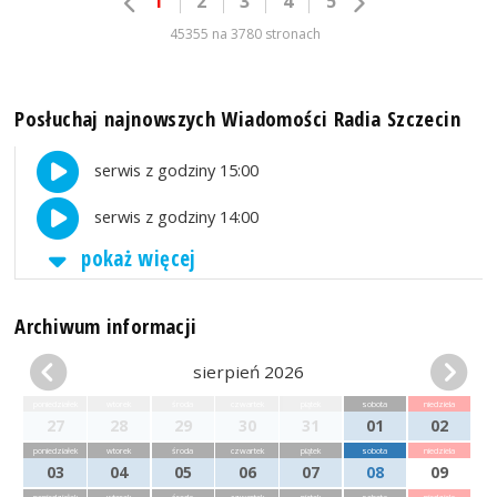
1
2
3
4
5
45355 na 3780 stronach
Posłuchaj najnowszych Wiadomości Radia Szczecin
serwis z godziny 15:00
serwis z godziny 14:00
pokaż więcej
Archiwum informacji
sierpień 2026
poniedziałek
wtorek
środa
czwartek
piątek
sobota
niedziela
27
28
29
30
31
01
02
poniedziałek
wtorek
środa
czwartek
piątek
sobota
niedziela
03
04
05
06
07
08
09