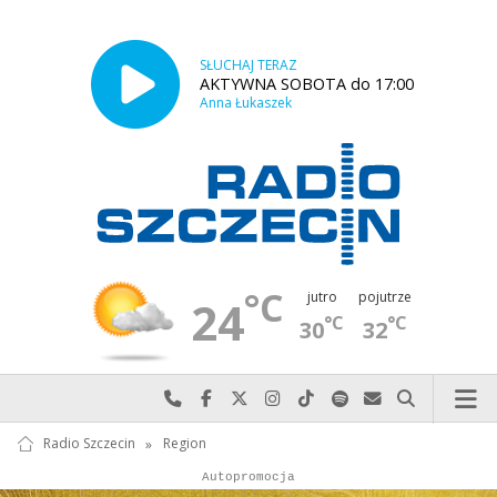
SŁUCHAJ TERAZ
AKTYWNA SOBOTA do 17:00
Anna Łukaszek
°C
jutro
pojutrze
24
°C
°C
30
32
Najlepiej po prostu do nas zadzwoń
Odwiedź nas na Facebook-u
Odwiedź nas na X
Odwiedź nas na Instagram-ie
Odwiedź nas na TikTok-u
Szukaj nas na Spotify
Wyślij do nas w
Szukaj
Radio Szczecin
»
Region
Autopromocja
Reklama