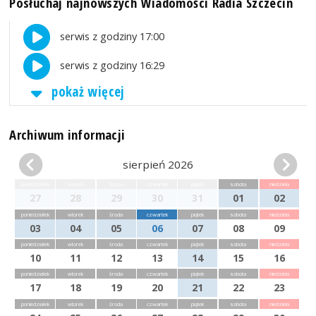
Posłuchaj najnowszych Wiadomości Radia Szczecin
serwis z godziny 17:00
serwis z godziny 16:29
pokaż więcej
Archiwum informacji
sierpień 2026
poniedziałek
wtorek
środa
czwartek
piątek
sobota
niedziela
27
28
29
30
31
01
02
poniedziałek
wtorek
środa
czwartek
piątek
sobota
niedziela
03
04
05
06
07
08
09
poniedziałek
wtorek
środa
czwartek
piątek
sobota
niedziela
10
11
12
13
14
15
16
poniedziałek
wtorek
środa
czwartek
piątek
sobota
niedziela
17
18
19
20
21
22
23
poniedziałek
wtorek
środa
czwartek
piątek
sobota
niedziela