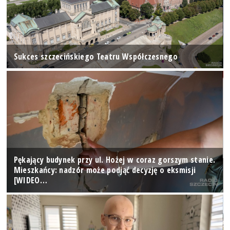
Sukces szczecińskiego Teatru Współczesnego
Pękający budynek przy ul. Hożej w coraz gorszym stanie.
Mieszkańcy: nadzór może podjąć decyzję o eksmisji
[WIDEO…