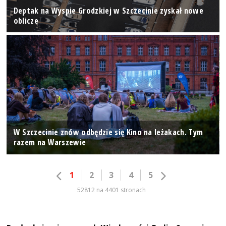
Deptak na Wyspie Grodzkiej w Szczecinie zyskał nowe
oblicze
W Szczecinie znów odbędzie się Kino na leżakach. Tym
razem na Warszewie
1
2
3
4
5
52812 na 4401 stronach