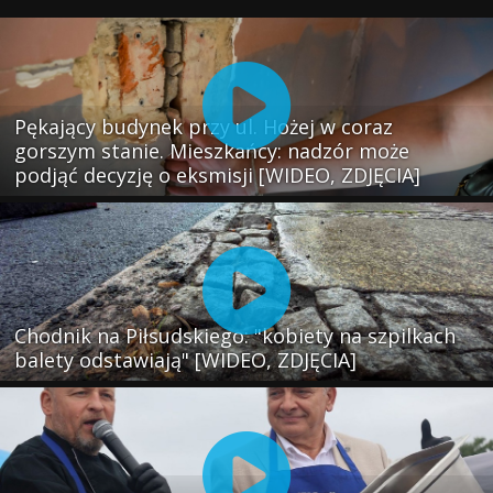
Pękający budynek przy ul. Hożej w coraz
gorszym stanie. Mieszkańcy: nadzór może
podjąć decyzję o eksmisji [WIDEO, ZDJĘCIA]
Chodnik na Piłsudskiego: "kobiety na szpilkach
balety odstawiają" [WIDEO, ZDJĘCIA]