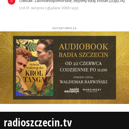
Owsiak: Zachodniopomorskie, obyśmy tutaj zostali [ZDJĘCIA]
(od 01 sierpnia oglądane 3069 razy)
Autopromocja
radioszczecin.tv