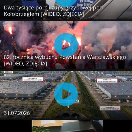
Dwa tysiące porcji zupy grzybowej pod
Kołobrzegiem [WIDEO, ZDJECIA]
82. rocznica wybuchu Powstania Warszawskiego
[WIDEO, ZDJĘCIA]
31.07.2026