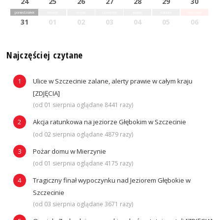
24
25
26
27
28
29
30
poniedziałek
wtorek
środa
czwartek
piątek
sobota
niedziela
31
01
02
03
04
05
06
Najczęściej czytane
Ulice w Szczecinie zalane, alerty prawie w całym kraju
[ZDJĘCIA]
(od 01 sierpnia oglądane 8441 razy)
Akcja ratunkowa na jeziorze Głębokim w Szczecinie
(od 02 sierpnia oglądane 4879 razy)
Pożar domu w Mierzynie
(od 01 sierpnia oglądane 4175 razy)
Tragiczny finał wypoczynku nad Jeziorem Głębokie w
Szczecinie
(od 03 sierpnia oglądane 3671 razy)