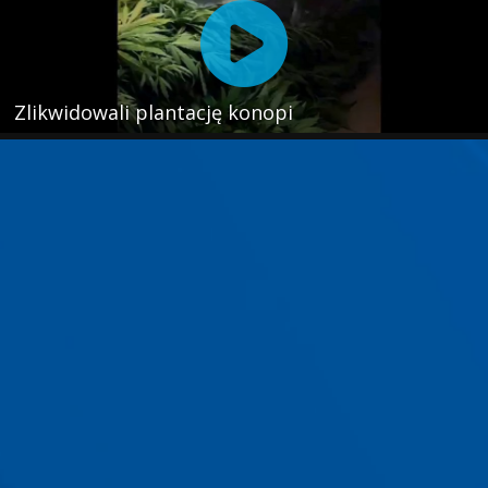
Zlikwidowali plantację konopi