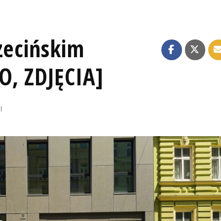
zecińskim
, ZDJĘCIA]
I