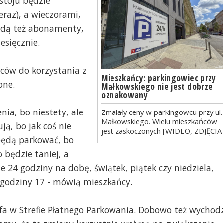
stoju będzie
teraz), a wieczorami,
ędą też abonamenty,
esięcznie.
wców do korzystania z
Mieszkańcy: parkingowiec przy
one.
Małkowskiego nie jest dobrze
oznakowany
nia, bo niestety, ale
Zmalały ceny w parkingowcu przy ul.
Małkowskiego. Wielu mieszkańców
ją, bo jak coś nie
jest zaskoczonych [WIDEO, ZDJĘCIA
e będą parkować, bo
o będzie taniej, a
ale 24 godziny na dobę, świątek, piątek czy niedziela,
 godziny 17 - mówią mieszkańcy.
trefa w Strefie Płatnego Parkowania. Dobowo też wychod