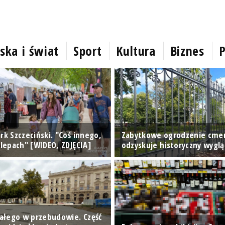
ska i świat
Sport
Kultura
Biznes
P
rk Szczeciński. "Coś innego,
Zabytkowe ogrodzenie cme
klepach" [WIDEO, ZDJĘCIA]
odzyskuje historyczny wyglą
Białego w przebudowie. Część