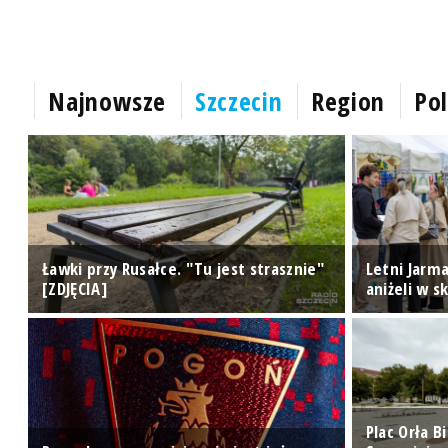
Najnowsze
Szczecin
Region
Pol
e"
Ławki przy Rusałce. "Tu jest strasznie"
Letni Jarma
[ZDJĘCIA]
aniżeli w s
Plac Orła 