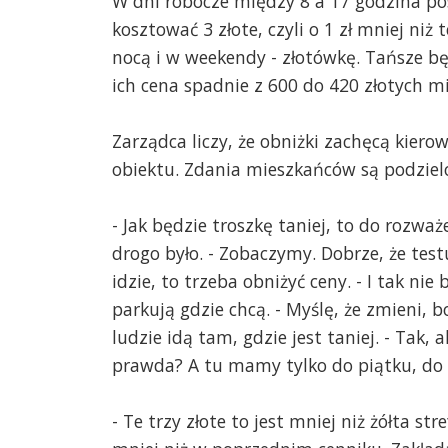
W dni robocze między 8 a 17 godzina po
kosztować 3 złote, czyli o 1 zł mniej niż 
nocą i w weekendy - złotówkę. Tańsze b
ich cena spadnie z 600 do 420 złotych mi
Zarządca liczy, że obniżki zachęcą kiero
obiektu. Zdania mieszkańców są podziel
- Jak będzie troszkę taniej, to do rozważe
drogo było. - Zobaczymy. Dobrze, że testu
idzie, to trzeba obniżyć ceny. - I tak ni
parkują gdzie chcą. - Myślę, że zmieni, b
ludzie idą tam, gdzie jest taniej. - Tak, 
prawda? A tu mamy tylko do piątku, do
- Te trzy złote to jest mniej niż żółta s