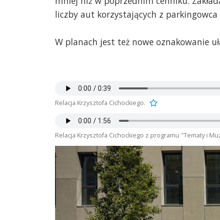
mniej niż w poprzednim cenniku. Zakład
liczby aut korzystających z parkingowca
W planach jest też nowe oznakowanie uł
Relacja Krzysztofa Cichockiego.
Relacja Krzysztofa Cichockiego z programu "Tematy i Mu