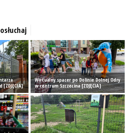
osłuchaj
ntarza
Wirtualny spacer po Dolinie Dolnej Odry
T
d [ZDJĘCIA]
w centrum Szczecina [ZDJĘCIA]
o