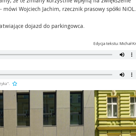
amy, że te zmiany korzystnie wpłyną na zwiększenie
 - mówi Wojciech Jachim, rzecznik prasowy spółki NiOL.
atwiające dojazd do parkingowca.
Edycja tekstu: Michał K
zyka".