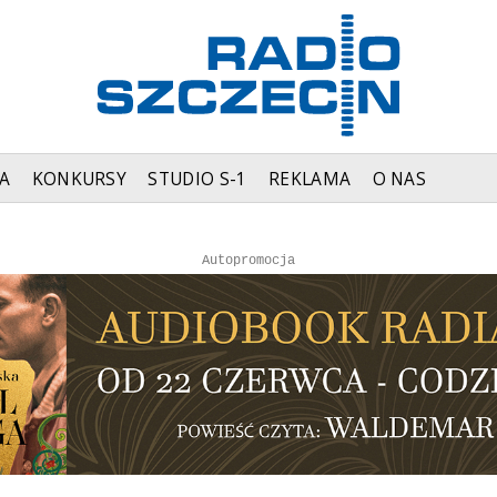
A
KONKURSY
STUDIO S-1
REKLAMA
O NAS
Autopromocja
Autopromocja
Reklama