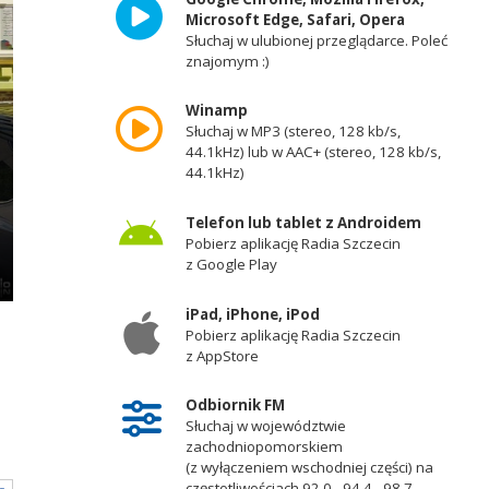
Microsoft Edge, Safari, Opera
Słuchaj w ulubionej przeglądarce. Poleć
znajomym :)
Winamp
Słuchaj w MP3 (stereo, 128 kb/s,
44.1kHz) lub w AAC+ (stereo, 128 kb/s,
44.1kHz)
Telefon lub tablet z Androidem
Pobierz aplikację Radia Szczecin
z Google Play
iPad, iPhone, iPod
Pobierz aplikację Radia Szczecin
z AppStore
Odbiornik FM
Słuchaj w województwie
zachodniopomorskiem
(z wyłączeniem wschodniej części) na
częstotliwościach 92,0 - 94,4 - 98,7 -