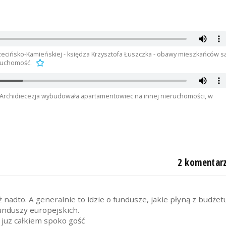
zecińsko-Kamieńskiej - księdza Krzysztofa Łuszczka - obawy mieszkańców s
eruchomość.
e Archidiecezja wybudowała apartamentowiec na innej nieruchomości, w
2 komentar
aż nadto. A generalnie to idzie o fundusze, jakie płyną z budżet
funduszy europejskich.
o juz całkiem spoko gość