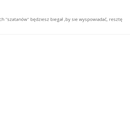
ch ''szatanów'' będziesz biegał ,by sie wyspowiadać, resztę