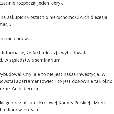
inie rozpoczął jeden kleryk.
a zakupioną ostatnio nieruchomość Archidiecezja
macji.
tam nic budować.
 informacje, że Archidiecezja wybudowała
i, w sąsiedztwie seminarium.
wybudowaliśmy, ale to nie jest nasza inwestycja. W
wstał apartamentowiec i to jest dosłownie tak okno
znik Archidiecezji.
kiego oraz ulicami Królowej Korony Polskiej i Monte
4 milionów złotych.