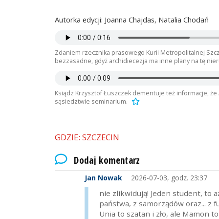
Autorka edycji: Joanna Chajdas, Natalia Chodań
Zdaniem rzecznika prasowego Kurii Metropolitalnej Szc
bezzasadne, gdyż archidiecezja ma inne plany na tę ni
Ksiądz Krzysztof Łuszczek dementuje też informacje, ż
sąsiedztwie seminarium.
GDZIE: SZCZECIN
Dodaj komentarz
Jan Nowak
2026-07-03, godz. 23:37
nie zlikwidują! Jeden student, to 
państwa, z samorządów oraz... z 
Unia to szatan i zło, ale Mamon t