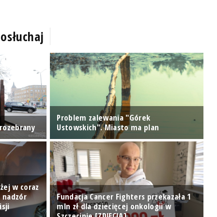
osłuchaj
Problem zalewania "Górek
O
 rozebrany
Ustowskich". Miasto ma plan
P
żej w coraz
: nadzór
Fundacja Cancer Fighters przekazała 1
sji
mln zł dla dziecięcej onkologii w
Szczecinie [ZDJĘCIA]
S