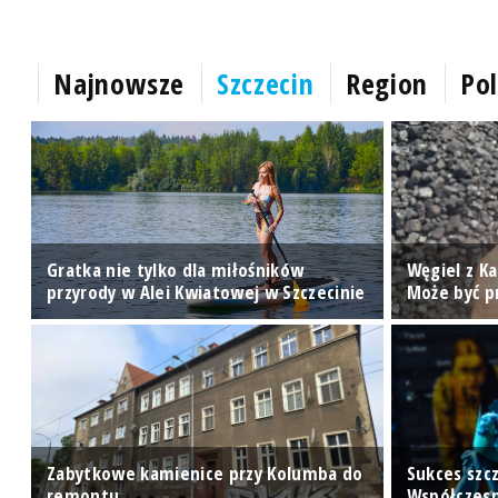
Najnowsze
Szczecin
Region
Pol
Gratka nie tylko dla miłośników
Węgiel z K
przyrody w Alei Kwiatowej w Szczecinie
Może być 
Zabytkowe kamienice przy Kolumba do
Sukces szc
remontu
Współczes