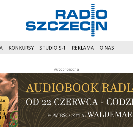
A
KONKURSY
STUDIO S-1
REKLAMA
O NAS
Autopromocja
Autopromocja
Reklama