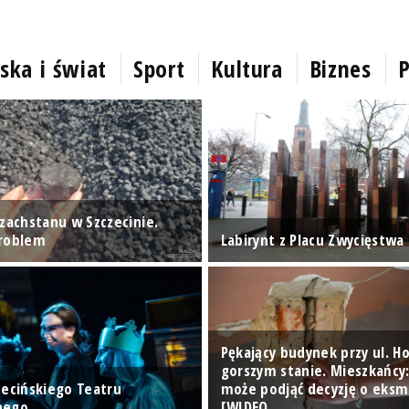
ska i świat
Sport
Kultura
Biznes
P
azachstanu w Szczecinie.
problem
Labirynt z Placu Zwycięstwa
Pękający budynek przy ul. Ho
gorszym stanie. Mieszkańcy
zecińskiego Teatru
może podjąć decyzję o eksmi
nego
[WIDEO…