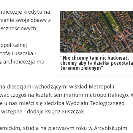
idiecezję kredytu na
nianie swoje obawy z
łecznościowych.
opolitalnej
tofa Łuszczka -
"Nie chcemy tam nic budować,
 archidiecezja ma
chcemy aby ta działka pozostał
terenem zielonym"
ma diecezjami wchodzącymi w skład Metropolii
ować czegoś na kształt seminarium metropolitalnego. 
 że u nas mieści się siedziba Wydziału Teologicznego.
 wstępne - dodaje ksiądz Łuszczak.
emickim, studia na pierwszym roku w Arcybiskupim