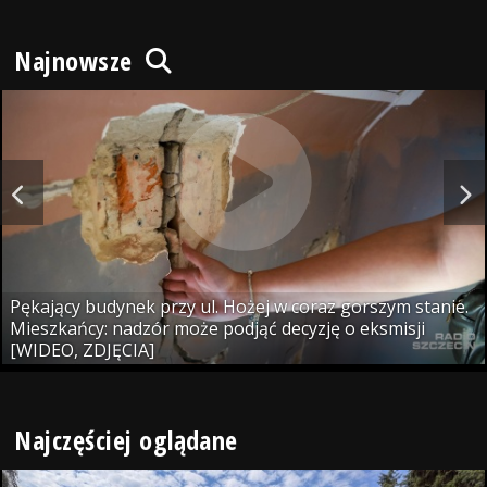
Najnowsze
Pękający budynek przy ul. Hożej w coraz gorszym stanie.
Mieszkańcy: nadzór może podjąć decyzję o eksmisji
[WIDEO, ZDJĘCIA]
Najczęściej oglądane