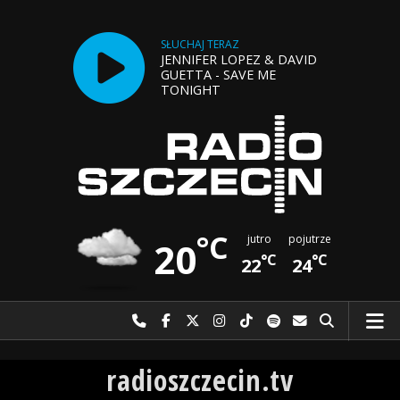
SŁUCHAJ TERAZ
JENNIFER LOPEZ & DAVID
GUETTA - SAVE ME
TONIGHT
°C
jutro
pojutrze
20
°C
°C
22
24
Najlepiej po prostu do nas zadzwoń
Odwiedź nas na Facebook-u
Odwiedź nas na X
Odwiedź nas na Instagram-ie
Odwiedź nas na TikTok-u
Szukaj nas na Spotify
Wyślij do nas w
Szukaj
Radio Szczecin
radioszczecin.tv