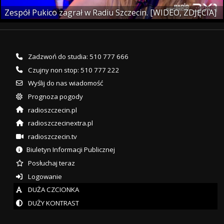
Zespół Pukico zagrał w Radiu Szczecin. [WIDEO, ZDJĘCIA]
Zadzwoń do studia: 510 777 666
Czujny non stop: 510 777 222
Wyślij do nas wiadomość
Prognoza pogody
radioszczecin.pl
radioszczecinextra.pl
radioszczecin.tv
Biuletyn Informacji Publicznej
Posłuchaj teraz
Logowanie
DUŻA CZCIONKA
DUŻY KONTRAST