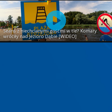
Seans z niechcianymi gośćmi w tle? Komary
wróciły nad Jezioro Dąbie [WIDEO]