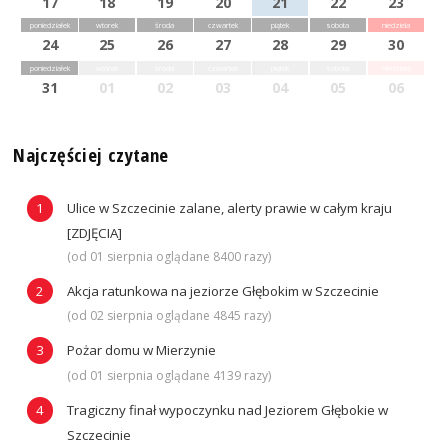
17
18
19
20
21
22
23
poniedziałek
wtorek
środa
czwartek
piątek
sobota
niedziela
24
25
26
27
28
29
30
poniedziałek
wtorek
środa
czwartek
piątek
sobota
niedziela
31
01
02
03
04
05
06
Najczęściej czytane
Ulice w Szczecinie zalane, alerty prawie w całym kraju
[ZDJĘCIA]
(od 01 sierpnia oglądane 8400 razy)
Akcja ratunkowa na jeziorze Głębokim w Szczecinie
(od 02 sierpnia oglądane 4845 razy)
Pożar domu w Mierzynie
(od 01 sierpnia oglądane 4139 razy)
Tragiczny finał wypoczynku nad Jeziorem Głębokie w
Szczecinie