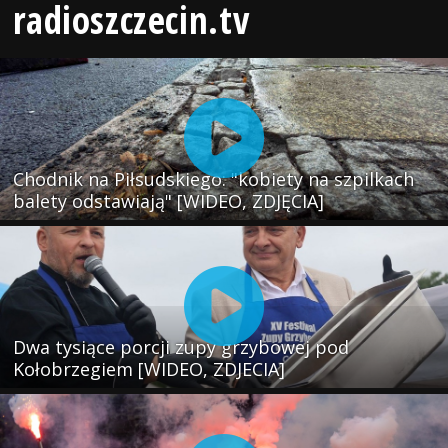
radioszczecin.tv
Chodnik na Piłsudskiego: "kobiety na szpilkach
balety odstawiają" [WIDEO, ZDJĘCIA]
Dwa tysiące porcji zupy grzybowej pod
Kołobrzegiem [WIDEO, ZDJECIA]