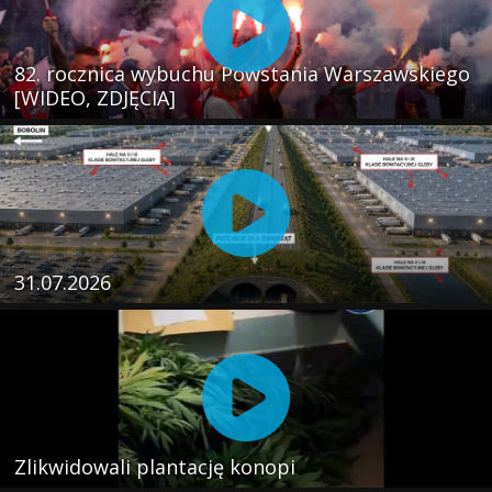
82. rocznica wybuchu Powstania Warszawskiego
[WIDEO, ZDJĘCIA]
31.07.2026
Zlikwidowali plantację konopi