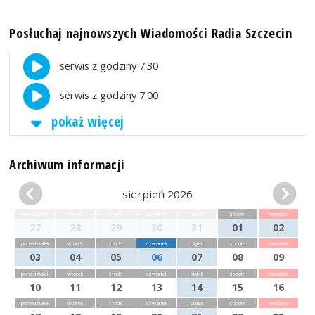
Posłuchaj najnowszych Wiadomości Radia Szczecin
serwis z godziny 7:30
serwis z godziny 7:00
pokaż więcej
Archiwum informacji
sierpień 2026
poniedziałek
wtorek
środa
czwartek
piątek
sobota
niedziela
27
28
29
30
31
01
02
poniedziałek
wtorek
środa
czwartek
piątek
sobota
niedziela
03
04
05
06
07
08
09
poniedziałek
wtorek
środa
czwartek
piątek
sobota
niedziela
10
11
12
13
14
15
16
poniedziałek
wtorek
środa
czwartek
piątek
sobota
niedziela