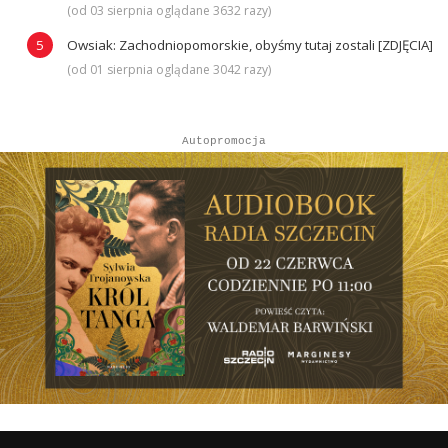
(od 03 sierpnia oglądane 3632 razy)
Owsiak: Zachodniopomorskie, obyśmy tutaj zostali [ZDJĘCIA]
(od 01 sierpnia oglądane 3042 razy)
Autopromocja