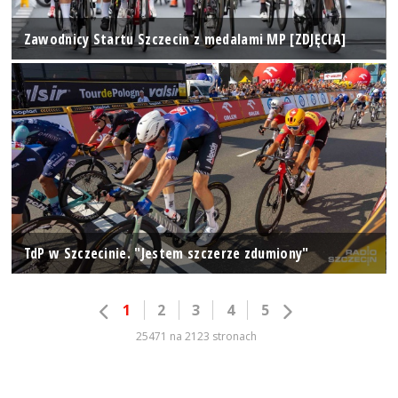
Zawodnicy Startu Szczecin z medalami MP [ZDJĘCIA]
TdP w Szczecinie. "Jestem szczerze zdumiony"
1
2
3
4
5
25471 na 2123 stronach