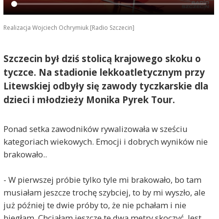
Realizacja Wojciech Ochrymiuk [Radio Szczecin]
Szczecin był dziś stolicą krajowego skoku o
tyczce. Na stadionie lekkoatletycznym przy
Litewskiej odbyły się zawody tyczkarskie dla
dzieci i młodzieży Monika Pyrek Tour.
Ponad setka zawodników rywalizowała w sześciu
kategoriach wiekowych. Emocji i dobrych wyników nie
brakowało..
- W pierwszej próbie tylko tyle mi brakowało, bo tam
musiałam jeszcze trochę szybciej, to by mi wyszło, ale
już później te dwie próby to, że nie pchałam i nie
biegłam. Chciałam jeszcze te dwa metry skoczyć. Jest