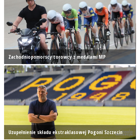
Zachodniopomorscy torowcy z medalami MP
Uzupełnienie składu ekstraklasowej Pogoni Szczecin