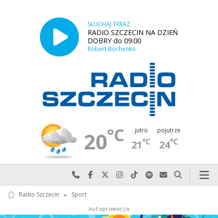
SŁUCHAJ TERAZ
RADIO SZCZECIN NA DZIEŃ
DOBRY do 09:00
Robert Bochenko
°C
jutro
pojutrze
20
°C
°C
21
24
Najlepiej po prostu do nas zadzwoń
Odwiedź nas na Facebook-u
Odwiedź nas na X
Odwiedź nas na Instagram-ie
Odwiedź nas na TikTok-u
Szukaj nas na Spotify
Wyślij do nas w
Szukaj
Radio Szczecin
»
Sport
Autopromocja
Autopromocja