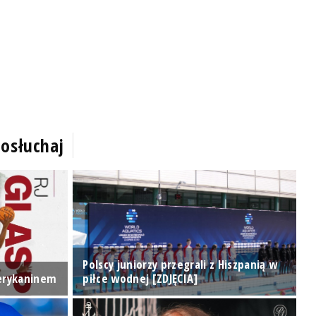
osłuchaj
Polscy juniorzy przegrali z Hiszpanią w
S
erykaninem
piłce wodnej [ZDJĘCIA]
i