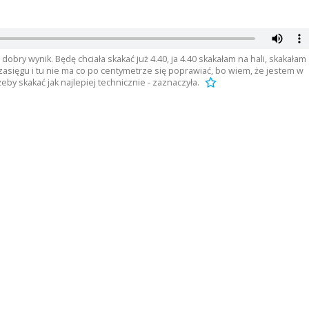
 dobry wynik. Będę chciała skakać już 4.40, ja 4.40 skakałam na hali, skakałam
w zasięgu i tu nie ma co po centymetrze się poprawiać, bo wiem, że jestem w
żeby skakać jak najlepiej technicznie - zaznaczyła.