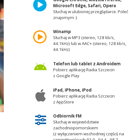
Microsoft Edge, Safari, Opera
Słuchaj w ulubionej przeglądarce. Poleć
znajomym :)
Winamp
Słuchaj w MP3 (stereo, 128 kb/s,
44.1kHz) lub w AAC+ (stereo, 128 kb/s,
44.1kHz)
Telefon lub tablet z Androidem
Pobierz aplikację Radia Szczecin
z Google Play
iPad, iPhone, iPod
Piotr Lisek. Fot. Robert Stachnik [Radio Szczecin/Archiwum]
Pobierz aplikację Radia Szczecin
z AppStore
Odbiornik FM
Słuchaj w województwie
zachodniopomorskiem
(z wyłączeniem wschodniej części) na
częstotliwościach 92,0 - 94,4 - 98,7 -