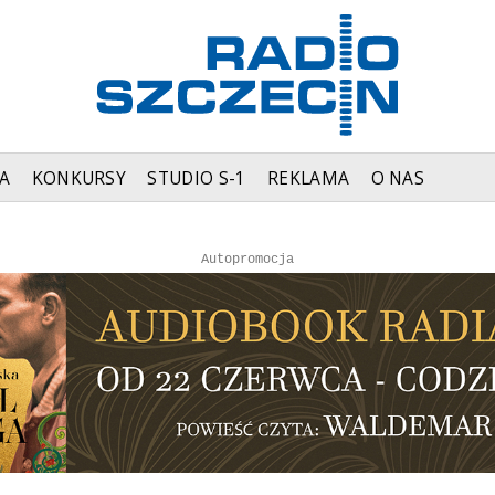
A
KONKURSY
STUDIO S-1
REKLAMA
O NAS
Autopromocja
Autopromocja
Reklama