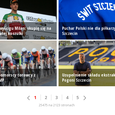
 wyścigu Milan: skupię się na
Puchar Polski nie dla piłkarz
ałej koszulki
Szczecin
omorscy torowcy z
Uzupełnienie składu ekstra
MP
Pogoni Szczecin
1
2
3
4
5
25475 na 2123 stronach