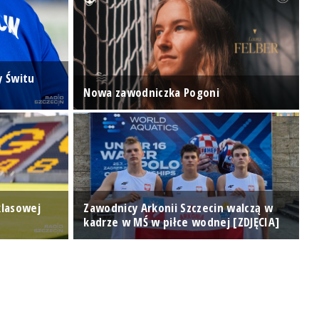
y Świtu
K
Nowa zawodniczka Pogoni
D
klasowej
Zawodnicy Arkonii Szczecin walczą w
F
kadrze w MŚ w piłce wodnej [ZDJĘCIA]
Ś