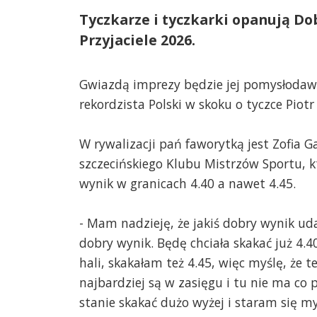
Tyczkarze i tyczkarki opanują Dob
Przyjaciele 2026.
Gwiazdą imprezy będzie jej pomysłodawc
rekordzista Polski w skoku o tyczce Piotr 
W rywalizacji pań faworytką jest Zofia G
szczecińskiego Klubu Mistrzów Sportu, k
wynik w granicach 4.40 a nawet 4.45.
- Mam nadzieję, że jakiś dobry wynik uda
dobry wynik. Będę chciała skakać już 4.4
hali, skakałam też 4.45, więc myślę, że t
najbardziej są w zasięgu i tu nie ma co
stanie skakać dużo wyżej i staram się myś