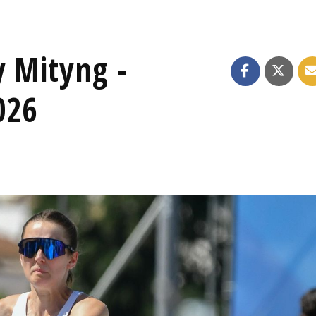
y Mityng -
026