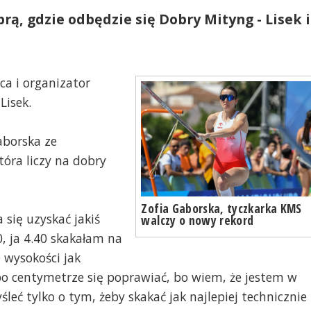
rą, gdzie odbędzie się Dobry Mityng - Lisek i
a i organizator
Lisek.
aborska ze
tóra liczy na dobry
Zofia Gaborska, tyczkarka KMS
 się uzyskać jakiś
walczy o nowy rekord
0, ja 4.40 skakałam na
e wysokości jak
 po centymetrze się poprawiać, bo wiem, że jestem w
leć tylko o tym, żeby skakać jak najlepiej technicznie 