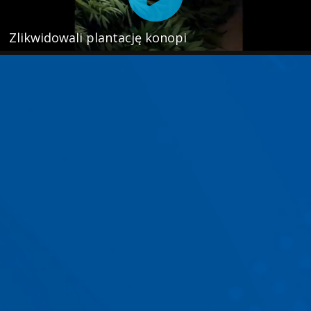
Zlikwidowali plantację konopi