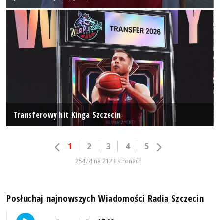
Transferowy hit Kinga Szczecin
1
2
3
4
5
25474 na 2123 stronach
Posłuchaj najnowszych Wiadomości Radia Szczecin