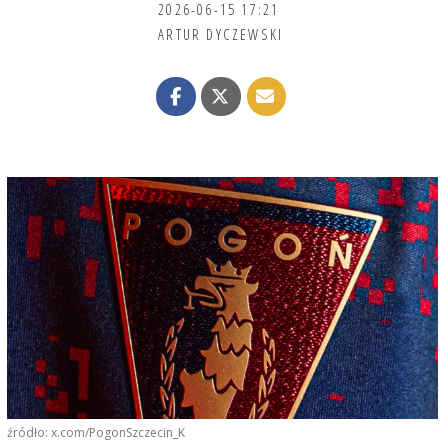
2026-06-15 17:21
ARTUR DYCZEWSKI
źródło: x.com/PogonSzczecin_K