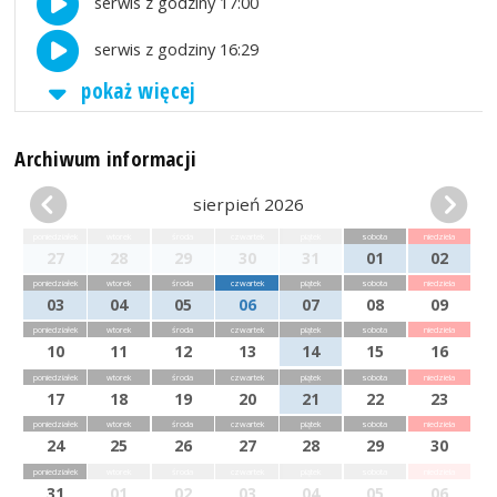
serwis z godziny 17:00
serwis z godziny 16:29
pokaż więcej
Archiwum informacji
sierpień 2026
poniedziałek
wtorek
środa
czwartek
piątek
sobota
niedziela
27
28
29
30
31
01
02
poniedziałek
wtorek
środa
czwartek
piątek
sobota
niedziela
03
04
05
06
07
08
09
poniedziałek
wtorek
środa
czwartek
piątek
sobota
niedziela
10
11
12
13
14
15
16
poniedziałek
wtorek
środa
czwartek
piątek
sobota
niedziela
17
18
19
20
21
22
23
poniedziałek
wtorek
środa
czwartek
piątek
sobota
niedziela
24
25
26
27
28
29
30
poniedziałek
wtorek
środa
czwartek
piątek
sobota
niedziela
31
01
02
03
04
05
06