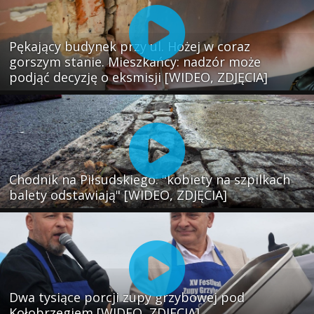
Pękający budynek przy ul. Hożej w coraz
gorszym stanie. Mieszkańcy: nadzór może
podjąć decyzję o eksmisji [WIDEO, ZDJĘCIA]
Chodnik na Piłsudskiego: "kobiety na szpilkach
balety odstawiają" [WIDEO, ZDJĘCIA]
Dwa tysiące porcji zupy grzybowej pod
Kołobrzegiem [WIDEO, ZDJECIA]