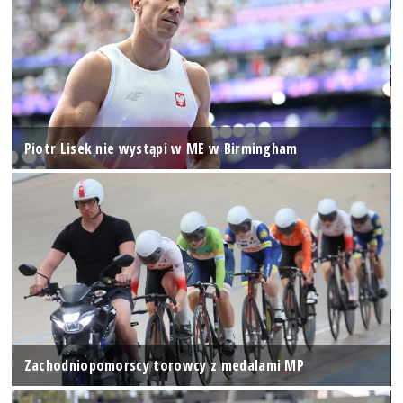
Piotr Lisek nie wystąpi w ME w Birmingham
Zachodniopomorscy torowcy z medalami MP