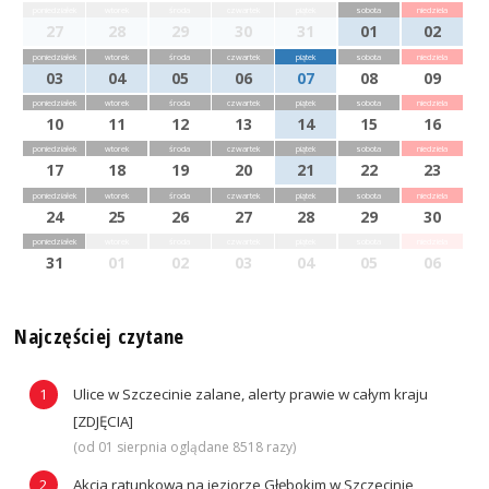
poniedziałek
wtorek
środa
czwartek
piątek
sobota
niedziela
27
28
29
30
31
01
02
poniedziałek
wtorek
środa
czwartek
piątek
sobota
niedziela
03
04
05
06
07
08
09
poniedziałek
wtorek
środa
czwartek
piątek
sobota
niedziela
10
11
12
13
14
15
16
poniedziałek
wtorek
środa
czwartek
piątek
sobota
niedziela
17
18
19
20
21
22
23
poniedziałek
wtorek
środa
czwartek
piątek
sobota
niedziela
24
25
26
27
28
29
30
poniedziałek
wtorek
środa
czwartek
piątek
sobota
niedziela
31
01
02
03
04
05
06
Najczęściej czytane
Ulice w Szczecinie zalane, alerty prawie w całym kraju
[ZDJĘCIA]
(od 01 sierpnia oglądane 8518 razy)
Akcja ratunkowa na jeziorze Głębokim w Szczecinie