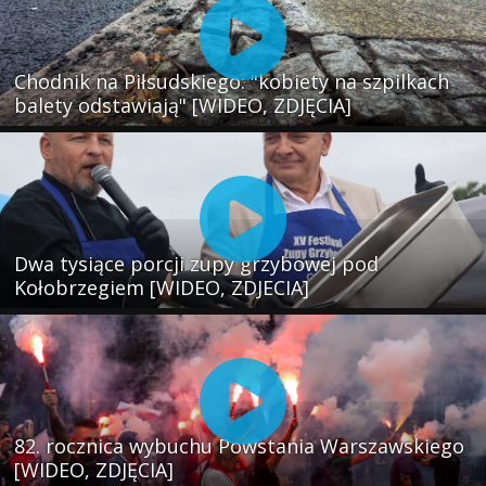
Chodnik na Piłsudskiego: "kobiety na szpilkach
balety odstawiają" [WIDEO, ZDJĘCIA]
Dwa tysiące porcji zupy grzybowej pod
Kołobrzegiem [WIDEO, ZDJECIA]
82. rocznica wybuchu Powstania Warszawskiego
[WIDEO, ZDJĘCIA]