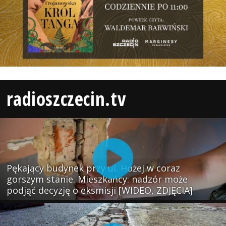
radioszczecin.tv
Pękający budynek przy ul. Hożej w coraz
gorszym stanie. Mieszkańcy: nadzór może
podjąć decyzję o eksmisji [WIDEO, ZDJĘCIA]