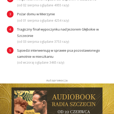
(od 02 sierpnia oglądane 4955 razy)
Pożar domu w Mierzynie
(od 01 sierpnia oglądane 4254 razy)
Tragiczny finał wypoczynku nad Jeziorem Głębokie w
Szczecinie
(od 03 sierpnia oglądane 3753 razy)
Sąsiedzi interweniują w sprawie psa pozostawionego
samotnie w mieszkaniu
(od wczoraj oglądane 3465 razy)
Autopromocja