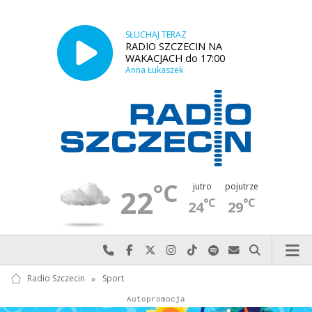
SŁUCHAJ TERAZ
RADIO SZCZECIN NA
WAKACJACH do 17:00
Anna Łukaszek
°C
jutro
pojutrze
22
°C
°C
24
29
Najlepiej po prostu do nas zadzwoń
Odwiedź nas na Facebook-u
Odwiedź nas na X
Odwiedź nas na Instagram-ie
Odwiedź nas na TikTok-u
Szukaj nas na Spotify
Wyślij do nas w
Szukaj
Radio Szczecin
»
Sport
Autopromocja
Autopromocja
Reklama