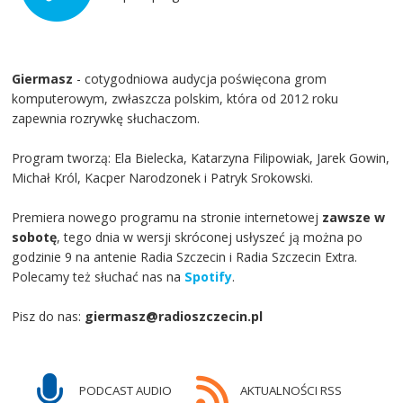
Giermasz
- cotygodniowa audycja poświęcona grom
komputerowym, zwłaszcza polskim, która od 2012 roku
zapewnia rozrywkę słuchaczom.
Program tworzą: Ela Bielecka, Katarzyna Filipowiak, Jarek Gowin,
Michał Król, Kacper Narodzonek i Patryk Srokowski.
Premiera nowego programu na stronie internetowej
zawsze w
sobotę
, tego dnia w wersji skróconej usłyszeć ją można po
godzinie 9 na antenie Radia Szczecin i Radia Szczecin Extra.
Polecamy też słuchać nas na
Spotify
.
Pisz do nas:
giermasz@radioszczecin.pl
PODCAST AUDIO
AKTUALNOŚCI RSS