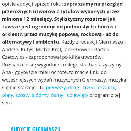
opisie audycji sprzed roku:
zapraszamy na przegląd
przeróżnych utworów z tytułów wydanych przez
minione 12 miesięcy. Stylistyczny rozstrzał jak
zawsze jest ogromny: od podniosłych chórów i
orkiestr, przez muzykę popową, rockową - aż do
alternatywy i ambientu.
Każdy z redakcji Giermaszu -
Andrzej Kutys, Michał Król, Jarek Gowin i Bartek
Czetowicz - zaproponował po kilka utworów.
Rozsiądźcie się wygodnie i miłego słuchania życzymy!
Aha - gdybyście mieli ochotę, to macie linki do
wcześniejszych wydań muzycznych Giermaszy, muzyka
się nie starzeje - tu
pierwszy
,
drugi
,
trzeci
,
czwarty
,
piąty
,
szósty
,
siódmy
,
ósmy
i
dziewiąty
program z tej
serii.
AUDYCJE GIERMASZU