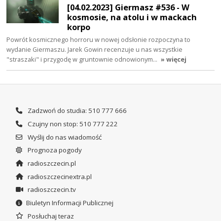
[04.02.2023] Giermasz #536 - W
kosmosie, na atolu i w mackach
korpo
Powrót kosmicznego horroru w nowej odsłonie rozpoczyna to
wydanie Giermaszu. Jarek Gowin recenzuje u nas wszystkie
"straszaki" i przygodę w gruntownie odnowionym…
» więcej
Zadzwoń do studia: 510 777 666
Czujny non stop: 510 777 222
Wyślij do nas wiadomość
Prognoza pogody
radioszczecin.pl
radioszczecinextra.pl
radioszczecin.tv
Biuletyn Informacji Publicznej
Posłuchaj teraz