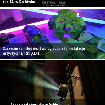
raz 18. w Darłówku
Szczecińska młodzież tworzy autorską instalację
artystyczną [ZDJĘCIA]
Seans pod chmurką w Dąbiu