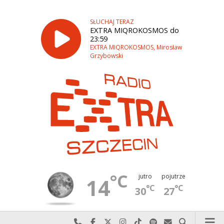
SŁUCHAJ TERAZ
EXTRA MIQROKOSMOS do
23:59
EXTRA MIQROKOSMOS, Mirosław
Grzybowski
°C
jutro
pojutrze
14
°C
°C
30
27
Najlepiej po prostu do nas zadzwoń
Odwiedź nas na Facebook-u
Odwiedź nas na X
Odwiedź nas na Instagram-ie
Odwiedź nas na TikTok-u
Szukaj nas na Spotify
Wyślij do nas w
Szukaj