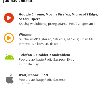
Jak nas słuchać
Google Chrome, Mozilla Firefox, Microsoft Edge,
Safari, Opera
Słuchaj w ulubionej przeglądarce. Poleć znajomym :)
Winamp
Słuchaj w MP3 (stereo, 128 kb/s, 44.1kHz) lub w AAC+
(stereo, 128 kb/s, 44.1kHz)
Telefon lub tablet z Androidem
Pobierz aplikację Radia Szczecin Extra
z Google Play
iPad, iPhone, iPod
Pobierz aplikację Radia Szczecin
z AppStore
Odbiornik DAB+
Słuchaj w zachodniej części województwa
zachodniopomorskiego - kanał 11A