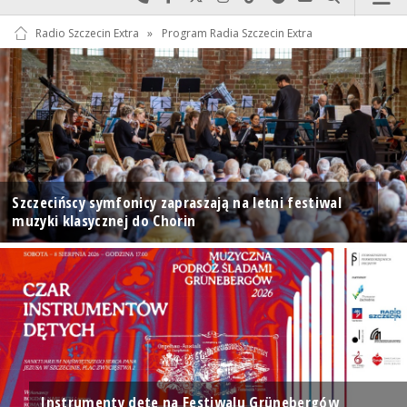
Radio Szczecin Extra
»
Program Radia Szczecin Extra
Szczecińscy symfonicy zapraszają na letni festiwal
muzyki klasycznej do Chorin
Instrumenty dęte na Festiwalu Grünebergów