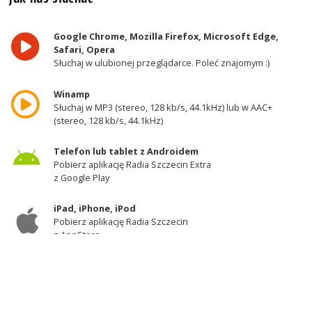
Google Chrome, Mozilla Firefox, Microsoft Edge,
Safari, Opera
Słuchaj w ulubionej przeglądarce. Poleć znajomym :)
Winamp
Słuchaj w MP3 (stereo, 128 kb/s, 44.1kHz) lub w AAC+
(stereo, 128 kb/s, 44.1kHz)
Telefon lub tablet z Androidem
Pobierz aplikację Radia Szczecin Extra
z Google Play
iPad, iPhone, iPod
Pobierz aplikację Radia Szczecin
z AppStore
Odbiornik DAB+
Słuchaj w zachodniej części województwa
zachodniopomorskiego - kanał 11A