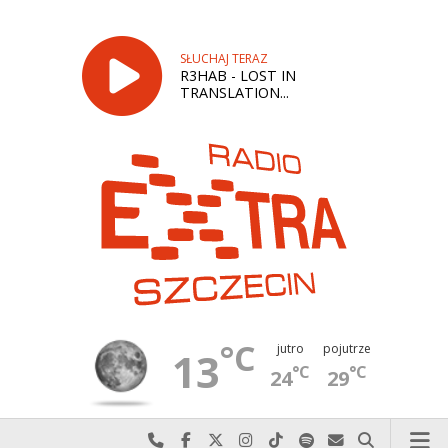
SŁUCHAJ TERAZ
R3HAB - LOST IN
TRANSLATION...
°C
jutro
pojutrze
13
°C
°C
24
29
Najlepiej po prostu do nas zadzwoń
Odwiedź nas na Facebook-u
Odwiedź nas na X
Odwiedź nas na Instagram-ie
Odwiedź nas na TikTok-u
Szukaj nas na Spotify
Wyślij do nas w
Szukaj