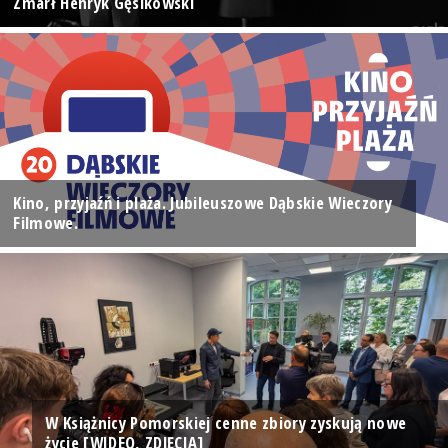
Zmarł Henryk Gęsikowski
Kino, przyjaźń i plaża. Jubileuszowe Dąbskie Wieczory
Filmowe.
W Książnicy Pomorskiej cenne zbiory zyskują nowe
życie [WIDEO, ZDJĘCIA]