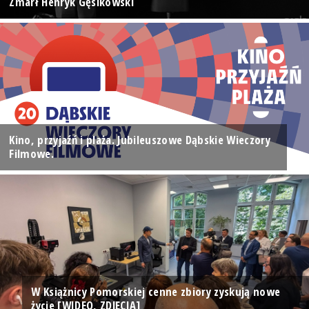
Zmarł Henryk Gęsikowski
Kino, przyjaźń i plaża. Jubileuszowe Dąbskie Wieczory
Filmowe.
W Książnicy Pomorskiej cenne zbiory zyskują nowe
życie [WIDEO, ZDJĘCIA]