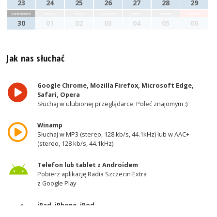
23
24
25
26
27
28
29
poniedziałek
wtorek
środa
czwartek
piątek
sobota
niedziela
30
01
02
03
04
05
06
Jak nas słuchać
Google Chrome, Mozilla Firefox, Microsoft Edge,
Safari, Opera
Słuchaj w ulubionej przeglądarce. Poleć znajomym :)
Winamp
Słuchaj w MP3 (stereo, 128 kb/s, 44.1kHz) lub w AAC+
(stereo, 128 kb/s, 44.1kHz)
Telefon lub tablet z Androidem
Pobierz aplikację Radia Szczecin Extra
z Google Play
iPad, iPhone, iPod
Pobierz aplikację Radia Szczecin