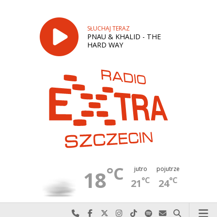
SŁUCHAJ TERAZ
PNAU & KHALID - THE
HARD WAY
°C
jutro
pojutrze
18
°C
°C
21
24
Najlepiej po prostu do nas zadzwoń
Odwiedź nas na Facebook-u
Odwiedź nas na X
Odwiedź nas na Instagram-ie
Odwiedź nas na TikTok-u
Szukaj nas na Spotify
Wyślij do nas w
Szukaj