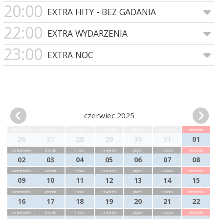
20:00
EXTRA HITY - BEZ GADANIA
22:00
EXTRA WYDARZENIA
23:00
EXTRA NOC
czerwiec 2025
poniedziałek
wtorek
środa
czwartek
piątek
sobota
niedziela
26
27
28
29
30
31
01
poniedziałek
wtorek
środa
czwartek
piątek
sobota
niedziela
02
03
04
05
06
07
08
poniedziałek
wtorek
środa
czwartek
piątek
sobota
niedziela
09
10
11
12
13
14
15
poniedziałek
wtorek
środa
czwartek
piątek
sobota
niedziela
16
17
18
19
20
21
22
poniedziałek
wtorek
środa
czwartek
piątek
sobota
niedziela