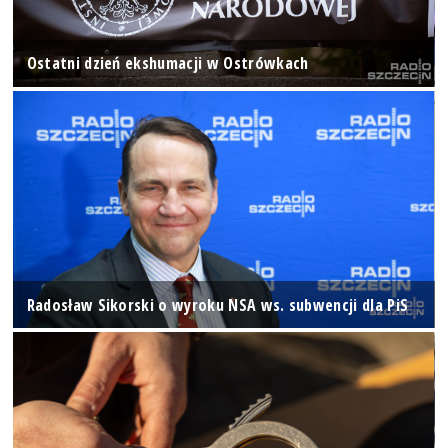
Ostatni dzień ekshumacji w Ostrówkach
Radosław Sikorski o wyroku NSA ws. subwencji dla PiS