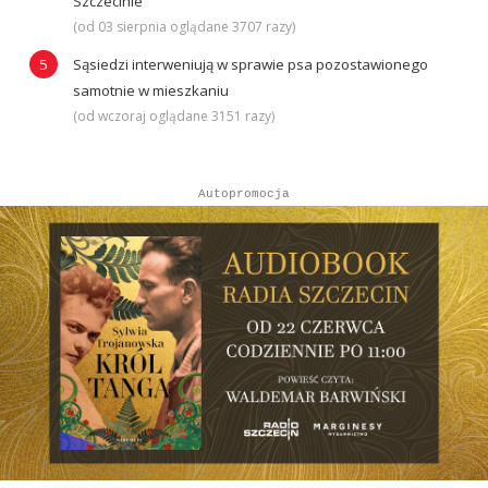
Szczecinie
(od 03 sierpnia oglądane 3707 razy)
Sąsiedzi interweniują w sprawie psa pozostawionego
samotnie w mieszkaniu
(od wczoraj oglądane 3151 razy)
Autopromocja