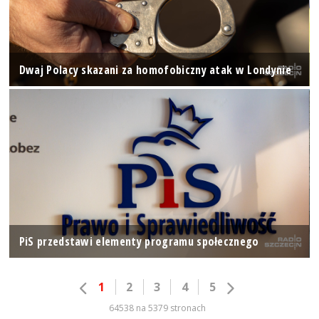
Dwaj Polacy skazani za homofobiczny atak w Londynie
PiS przedstawi elementy programu społecznego
1
2
3
4
5
64538 na 5379 stronach