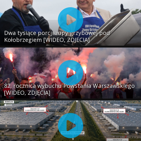
Dwa tysiące porcji zupy grzybowej pod
Kołobrzegiem [WIDEO, ZDJECIA]
82. rocznica wybuchu Powstania Warszawskiego
[WIDEO, ZDJĘCIA]