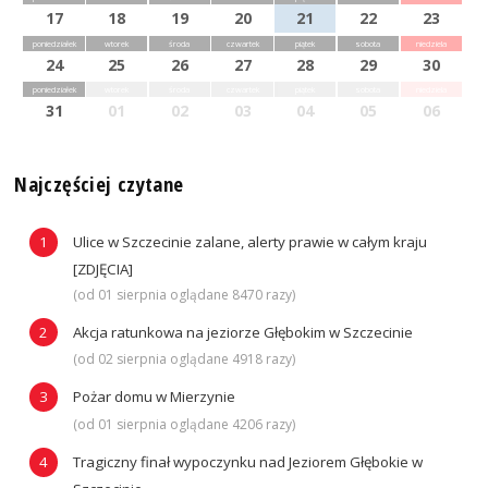
17
18
19
20
21
22
23
poniedziałek
wtorek
środa
czwartek
piątek
sobota
niedziela
24
25
26
27
28
29
30
poniedziałek
wtorek
środa
czwartek
piątek
sobota
niedziela
31
01
02
03
04
05
06
Najczęściej czytane
Ulice w Szczecinie zalane, alerty prawie w całym kraju
[ZDJĘCIA]
(od 01 sierpnia oglądane 8470 razy)
Akcja ratunkowa na jeziorze Głębokim w Szczecinie
(od 02 sierpnia oglądane 4918 razy)
Pożar domu w Mierzynie
(od 01 sierpnia oglądane 4206 razy)
Tragiczny finał wypoczynku nad Jeziorem Głębokie w