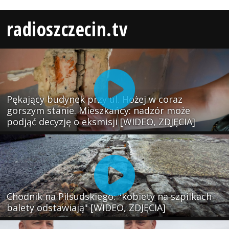
radioszczecin.tv
Pękający budynek przy ul. Hożej w coraz
gorszym stanie. Mieszkańcy: nadzór może
podjąć decyzję o eksmisji [WIDEO, ZDJĘCIA]
Chodnik na Piłsudskiego: "kobiety na szpilkach
balety odstawiają" [WIDEO, ZDJĘCIA]