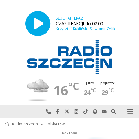
SŁUCHAJ TERAZ
CZAS REAKCJI do 02:00
Krzysztof Kukliński, Sławomir Orlik
°C
jutro
pojutrze
16
°C
°C
24
29
Najlepiej po prostu do nas zadzwoń
Odwiedź nas na Facebook-u
Odwiedź nas na X
Odwiedź nas na Instagram-ie
Odwiedź nas na TikTok-u
Szukaj nas na Spotify
Wyślij do nas w
Szukaj
Radio Szczecin
»
Polska i świat
Autopromocja
Autopromocja
Reklama