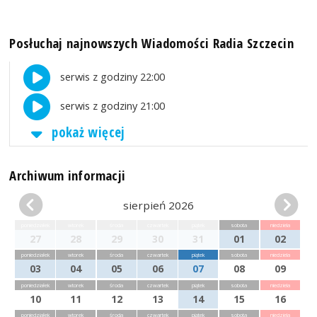
Posłuchaj najnowszych Wiadomości Radia Szczecin
serwis z godziny 22:00
serwis z godziny 21:00
pokaż więcej
Archiwum informacji
sierpień 2026
poniedziałek
wtorek
środa
czwartek
piątek
sobota
niedziela
27
28
29
30
31
01
02
poniedziałek
wtorek
środa
czwartek
piątek
sobota
niedziela
03
04
05
06
07
08
09
poniedziałek
wtorek
środa
czwartek
piątek
sobota
niedziela
10
11
12
13
14
15
16
poniedziałek
wtorek
środa
czwartek
piątek
sobota
niedziela