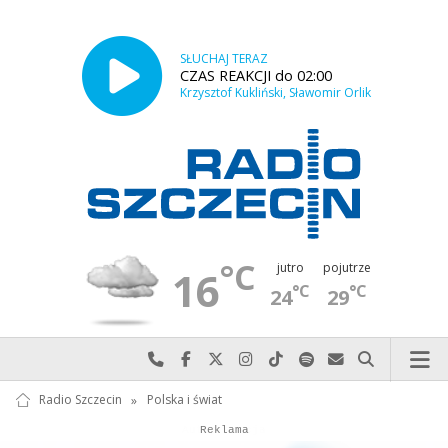
SŁUCHAJ TERAZ
CZAS REAKCJI do 02:00
Krzysztof Kukliński, Sławomir Orlik
°C
jutro
pojutrze
16
°C
°C
24
29
Najlepiej po prostu do nas zadzwoń
Odwiedź nas na Facebook-u
Odwiedź nas na X
Odwiedź nas na Instagram-ie
Odwiedź nas na TikTok-u
Szukaj nas na Spotify
Wyślij do nas w
Szukaj
Radio Szczecin
»
Polska i świat
Autopromocja
Autopromocja
Reklama