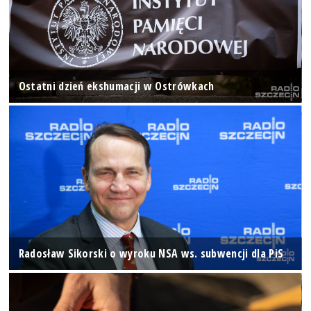
Ostatni dzień ekshumacji w Ostrówkach
Radosław Sikorski o wyroku NSA ws. subwencji dla PiS