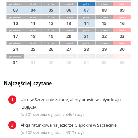
poniedziałek
wtorek
środa
czwartek
piątek
sobota
niedziela
03
04
05
06
07
08
09
poniedziałek
wtorek
środa
czwartek
piątek
sobota
niedziela
10
11
12
13
14
15
16
poniedziałek
wtorek
środa
czwartek
piątek
sobota
niedziela
17
18
19
20
21
22
23
poniedziałek
wtorek
środa
czwartek
piątek
sobota
niedziela
24
25
26
27
28
29
30
poniedziałek
wtorek
środa
czwartek
piątek
sobota
niedziela
31
01
02
03
04
05
06
Najczęściej czytane
Ulice w Szczecinie zalane, alerty prawie w całym kraju
[ZDJĘCIA]
(od 01 sierpnia oglądane 8467 razy)
Akcja ratunkowa na jeziorze Głębokim w Szczecinie
(od 02 sierpnia oglądane 4917 razy)