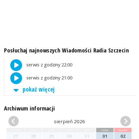
Posłuchaj najnowszych Wiadomości Radia Szczecin
serwis z godziny 22:00
serwis z godziny 21:00
pokaż więcej
Archiwum informacji
sierpień 2026
poniedziałek
wtorek
środa
czwartek
piątek
sobota
niedziela
27
28
29
30
31
01
02