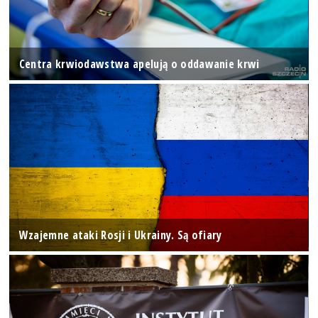
Centra krwiodawstwa apelują o oddawanie krwi
Wzajemne ataki Rosji i Ukrainy. Są ofiary