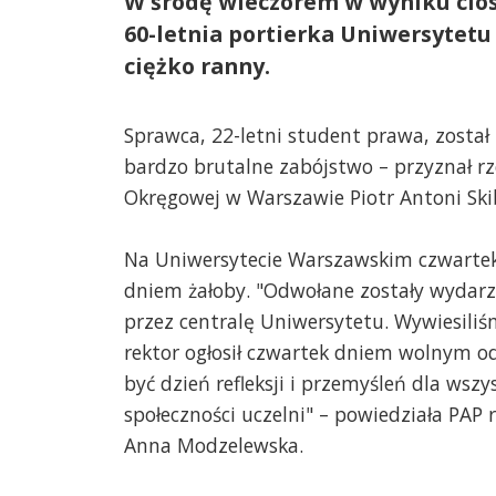
W środę wieczorem w wyniku cios
60-letnia portierka Uniwersytetu
ciężko ranny.
Sprawca, 22-letni student prawa, został
bardzo brutalne zabójstwo – przyznał rz
Okręgowej w Warszawie Piotr Antoni Ski
Na Uniwersytecie Warszawskim czwartek
dniem żałoby. "Odwołane zostały wydar
przez centralę Uniwersytetu. Wywiesiliśm
rektor ogłosił czwartek dniem wolnym od
być dzień refleksji i przemyśleń dla wsz
społeczności uczelni" – powiedziała PAP
Anna Modzelewska.