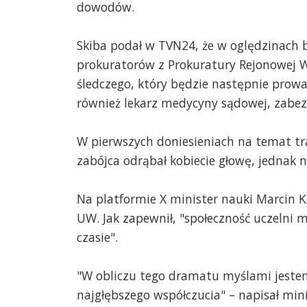
dowodów.
Skiba podał w TVN24, że w oględzinach 
prokuratorów z Prokuratury Rejonowej W
śledczego, który będzie następnie prowad
również lekarz medycyny sądowej, zabezp
W pierwszych doniesieniach na temat tra
zabójca odrąbał kobiecie głowę, jednak nik
Na platformie X minister nauki Marcin Ku
UW. Jak zapewnił, "społeczność uczelni 
czasie".
"W obliczu tego dramatu myślami jestem 
najgłębszego współczucia" – napisał mini