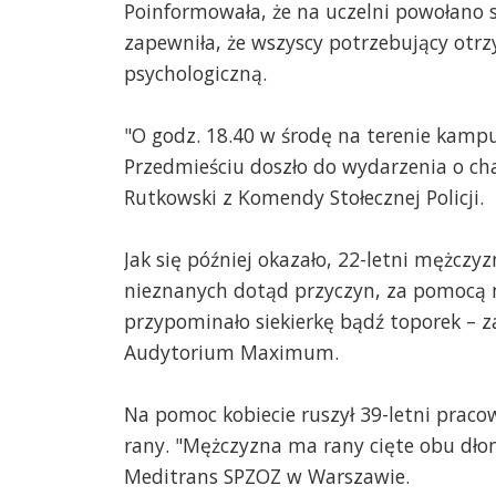
Poinformowała, że na uczelni powołano 
zapewniła, że wszyscy potrzebujący ot
psychologiczną.
"O godz. 18.40 w środę na terenie kam
Przedmieściu doszło do wydarzenia o ch
Rutkowski z Komendy Stołecznej Policji.
Jak się później okazało, 22-letni mężczy
nieznanych dotąd przyczyn, za pomocą na
przypominało siekierkę bądź toporek – z
Audytorium Maximum.
Na pomoc kobiecie ruszył 39-letni praco
rany. "Mężczyzna ma rany cięte obu dłon
Meditrans SPZOZ w Warszawie.