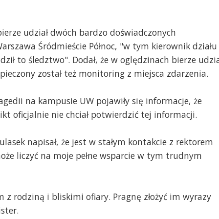
bierze udział dwóch bardzo doświadczonych
arszawa Śródmieście Północ, "w tym kierownik działu
ził to śledztwo". Dodał, że w oględzinach bierze udzia
ieczony został też monitoring z miejsca zdarzenia.
gedii na kampusie UW pojawiły się informacje, że
t oficjalnie nie chciał potwierdzić tej informacji.
lasek napisał, że jest w stałym kontakcie z rektorem
może liczyć na moje pełne wsparcie w tym trudnym
z rodziną i bliskimi ofiary. Pragnę złożyć im wyrazy
ster.