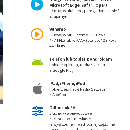
Microsoft Edge, Safari, Opera
Słuchaj w ulubionej przeglądarce. Poleć
znajomym :)
Winamp
Słuchaj w MP3 (stereo, 128 kb/s,
44.1kHz) lub w AAC+ (stereo, 128 kb/s,
44.1kHz)
Telefon lub tablet z Androidem
Pobierz aplikację Radia Szczecin
z Google Play
iPad, iPhone, iPod
Pobierz aplikację Radia Szczecin
z AppStore
Odbiornik FM
Słuchaj w województwie
zachodniopomorskiem
(z wyłączeniem wschodniej części) na
częstotliwościach 92,0 - 94,4 - 98,7 -