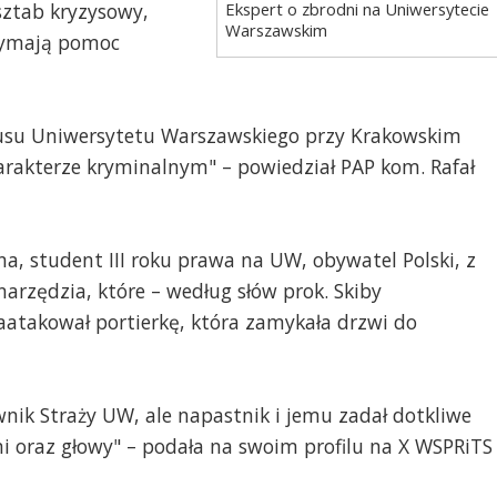
Ekspert o zbrodni na Uniwersytecie
sztab kryzysowy,
Warszawskim
rzymają pomoc
pusu Uniwersytetu Warszawskiego przy Krakowskim
arakterze kryminalnym" – powiedział PAP kom. Rafał
zna, student III roku prawa na UW, obywatel Polski, z
rzędzia, które – według słów prok. Skiby
aatakował portierkę, która zamykała drzwi do
wnik Straży UW, ale napastnik i jemu zadał dotkliwe
i oraz głowy" – podała na swoim profilu na X WSPRiTS