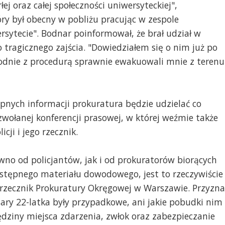
ej oraz całej społeczności uniwersyteckiej",
ry był obecny w pobliżu pracując w zespole
sytecie". Bodnar poinformował, że brał udział w
 tragicznego zajścia. "Dowiedziałem się o nim już po
godnie z procedurą sprawnie ewakuowali mnie z terenu
ępnych informacji prokuratura będzie udzielać co
zwołanej konferencji prasowej, w której weźmie także
ji i jego rzecznik.
ówno od policjantów, jak i od prokuratorów biorących
wstępnego materiału dowodowego, jest to rzeczywiście
 rzecznik Prokuratury Okręgowej w Warszawie. Przyzna
ofiary 22-latka były przypadkowe, ani jakie pobudki nim
ędziny miejsca zdarzenia, zwłok oraz zabezpieczanie