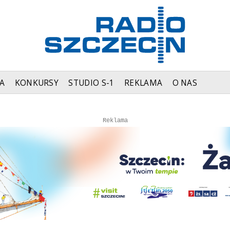
A
KONKURSY
STUDIO S-1
REKLAMA
O NAS
Autopromocja
Autopromocja
Reklama