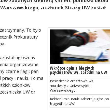
ów zadanych siekierą śmierć poniosła około
 Warszawskiego, a członek Straży UW został
 zatrzymany. To było
ecznik Prokuratury
ba.
 został ogłoszony
zenia organizowane
Wkrótce opinia biegłych
y czarne flagi; pan
psychiatrów ws. zbrodni na UW
 pracy i nauki. To ma
Posiedzenie aresztowe ws.
ystkich członków
mordercy z Uniwersytetu
Warszawskiego
 rzeczniczka UW dr
Rektor i min. nauki zabierają głos po
tragedii na UW