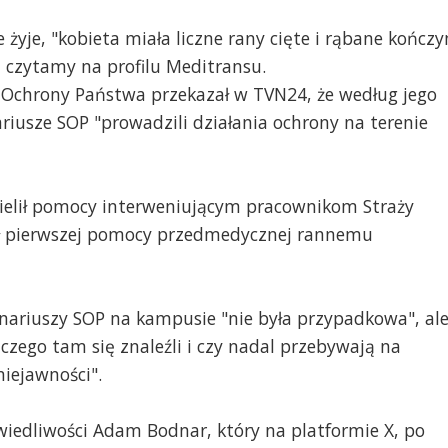
żyje, "kobieta miała liczne rany cięte i rąbane kończy
– czytamy na profilu Meditransu.
y Ochrony Państwa przekazał w TVN24, że według jego
iusze SOP "prowadzili działania ochrony na terenie
dzielił pomocy interweniującym pracownikom Straży
lił pierwszej pomocy przedmedycznej rannemu
onariuszy SOP na kampusie "nie była przypadkowa", al
aczego tam się znaleźli i czy nadal przebywają na
niejawności".
wiedliwości Adam Bodnar, który na platformie X, po