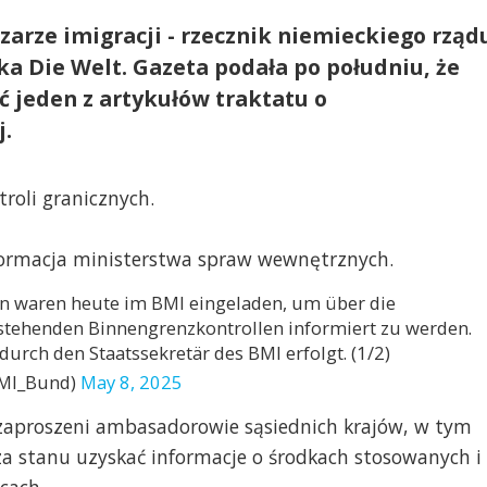
arze imigracji - rzecznik niemieckiego rząd
a Die Welt. Gazeta podała po południu, że
ć jeden z artykułów traktatu o
j.
roli granicznych.
formacja ministerstwa spraw wewnętrznych.
en waren heute im BMI eingeladen, um über die
tehenden Binnengrenzkontrollen informiert zu werden.
durch den Staatssekretär des BMI erfolgt. (1/2)
BMI_Bund)
May 8, 2025
iś zaproszeni ambasadorowie sąsiednich krajów, w tym
arza stanu uzyskać informacje o środkach stosowanych i
cach.