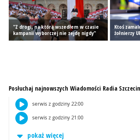
"Z drogi, na którą wszedłem w czasie
Ktoś zama
kampanii wyborczej nie zejdę nigdy"
żołnierzy U
Posłuchaj najnowszych Wiadomości Radia Szczeci
serwis z godziny 22:00
serwis z godziny 21:00
pokaż więcej