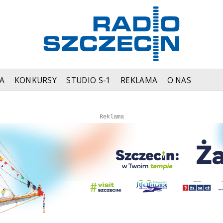
A
KONKURSY
STUDIO S-1
REKLAMA
O NAS
Autopromocja
Autopromocja
Reklama