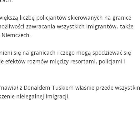
iększą liczbę policjantów skierowanych na granice
możliwości zawracania wszystkich imigrantów, także
w Niemczech.
ieni się na granicach i czego mogą spodziewać się
ie efektów rozmów między resortami, policjami i
zmawiał z Donaldem Tuskiem właśnie przede wszystki
zenie nielegalnej imigracji.