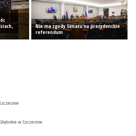
móc
P
ziach,
Nie ma zgody Senatu na prezydenckie
ś
referendum
[
Szczecinie
Głębokie w Szczecinie