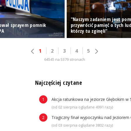
"Naszym zadaniem jest po
lował sprayem pomnik
przywrócić pamięć o tych lud
PA
którzy tu zginęli"
1
2
3
4
5
64545 na 5379 stronach
n
Najczęściej czytane
Akcja ratunkowa na jeziorze Głębokim w 
(od 02 sierpnia oglądane 4991 razy)
Tragiczny finał wypoczynku nad Jeziorem 
(od 03 sierpnia oglądane 3802 razy)