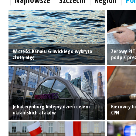
Najnowsze
Szczecin
Region
Pol
W części Kanału Gliwickiego wykryto
Zerowy PIT 
złotą algę
podpis pre
 w
Jekaterynburg kolejny dzień celem
Kierowcy l
ukraińskich ataków
CPN