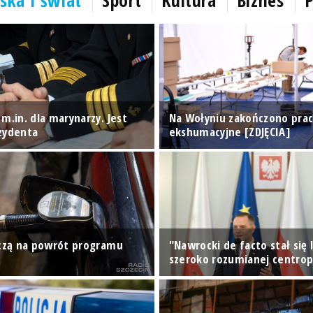
ska i świat
Sport
Kultura
Biznes
P
m.in. dla marynarzy. Jest
Na Wołyniu zakończono pra
zydenta
ekshumacyjne [ZDJĘCIA]
iczą na powrót programu
"Nawrocki de facto stał się
szeroko rozumianej centrop