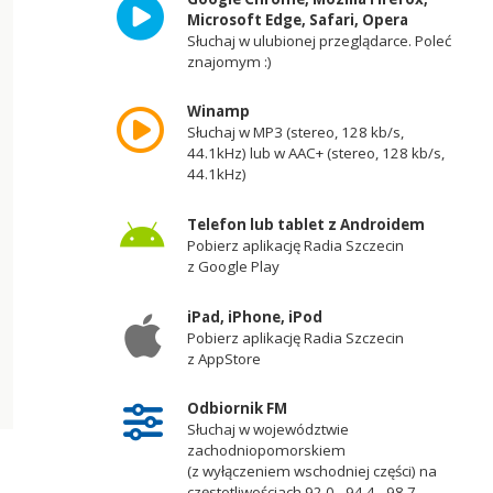
Microsoft Edge, Safari, Opera
Słuchaj w ulubionej przeglądarce. Poleć
znajomym :)
Winamp
Słuchaj w MP3 (stereo, 128 kb/s,
44.1kHz) lub w AAC+ (stereo, 128 kb/s,
44.1kHz)
Telefon lub tablet z Androidem
Pobierz aplikację Radia Szczecin
z Google Play
iPad, iPhone, iPod
Pobierz aplikację Radia Szczecin
z AppStore
Odbiornik FM
Słuchaj w województwie
zachodniopomorskiem
(z wyłączeniem wschodniej części) na
częstotliwościach 92,0 - 94,4 - 98,7 -