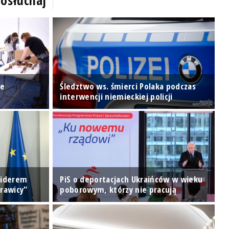
osłuchaj
ce
Śledztwo ws. śmierci Polaka podczas
P
interwencji niemieckiej policji
S
 liderem
PiS o deportacjach Ukraińców w wieku
rawicy"
poborowym, którzy nie pracują
F