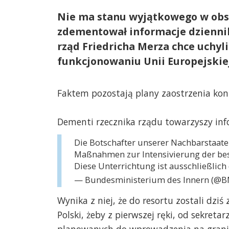
Nie ma stanu wyjątkowego w obsz
zdementował informacje dziennik
rząd Friedricha Merza chce uchyli
funkcjonowaniu Unii Europejskie
Faktem pozostają plany zaostrzenia kont
Dementi rzecznika rządu towarzyszy in
Die Botschafter unserer Nachbarstaat
Maßnahmen zur Intensivierung der bes
Diese Unterrichtung ist ausschließlich 
— Bundesministerium des Innern (@
Wynika z niej, że do resortu zostali dz
Polski, żeby z pierwszej ręki, od sekret
planowanych do wprowadzenia na grani