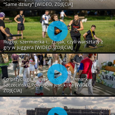
"Same dziury" [WIDEO, ZDJĘCIA]
Rugby, szermierka i... zbijak, czyli warsztaty z
gry w juggera [WIDEO, ZDJĘCIA]
Co przyciąga mieszkańców na Jarmark
Szczeciński? Powodów jest kilka [WIDEO,
ZDJĘCIA]