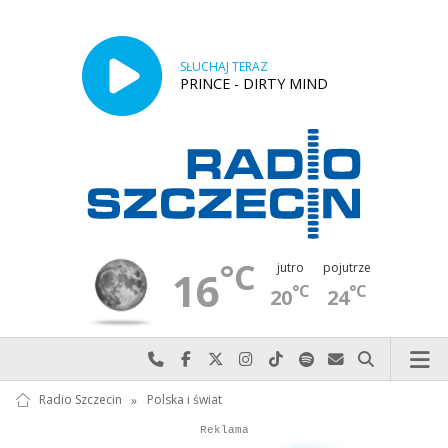
SŁUCHAJ TERAZ
PRINCE - DIRTY MIND
°C
jutro
pojutrze
16
°C
°C
20
24
Najlepiej po prostu do nas zadzwoń
Odwiedź nas na Facebook-u
Odwiedź nas na X
Odwiedź nas na Instagram-ie
Odwiedź nas na TikTok-u
Szukaj nas na Spotify
Wyślij do nas w
Szukaj
Radio Szczecin
»
Polska i świat
Autopromocja
Reklama