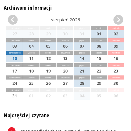
Archiwum informacji
sierpień 2026
poniedziałek
wtorek
środa
czwartek
piątek
sobota
niedziela
27
28
29
30
31
01
02
poniedziałek
wtorek
środa
czwartek
piątek
sobota
niedziela
03
04
05
06
07
08
09
poniedziałek
wtorek
środa
czwartek
piątek
sobota
niedziela
10
11
12
13
14
15
16
poniedziałek
wtorek
środa
czwartek
piątek
sobota
niedziela
17
18
19
20
21
22
23
poniedziałek
wtorek
środa
czwartek
piątek
sobota
niedziela
24
25
26
27
28
29
30
poniedziałek
wtorek
środa
czwartek
piątek
sobota
niedziela
31
01
02
03
04
05
06
Najczęściej czytane
Dzieci wpadły do zbiornika przy ul. Komuny Paryskiej w