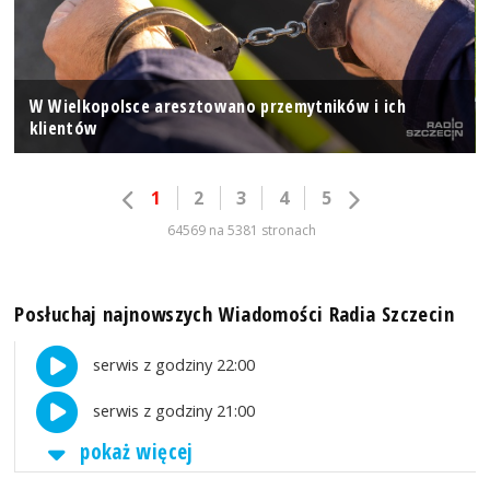
W Wielkopolsce aresztowano przemytników i ich
klientów
1
2
3
4
5
64569 na 5381 stronach
Posłuchaj najnowszych Wiadomości Radia Szczecin
serwis z godziny 22:00
serwis z godziny 21:00
pokaż więcej