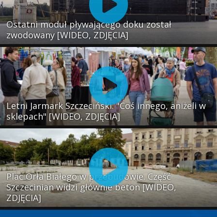
Ostatni moduł pływającego doku został
zwodowany [WIDEO, ZDJĘCIA]
Letni Jarmark Szczeciński. "Coś innego, aniżeli w
sklepach" [WIDEO, ZDJĘCIA]
Plac Orła Białego w przebudowie. Część
Szczecinian widzi głównie beton [WIDEO,
ZDJĘCIA]