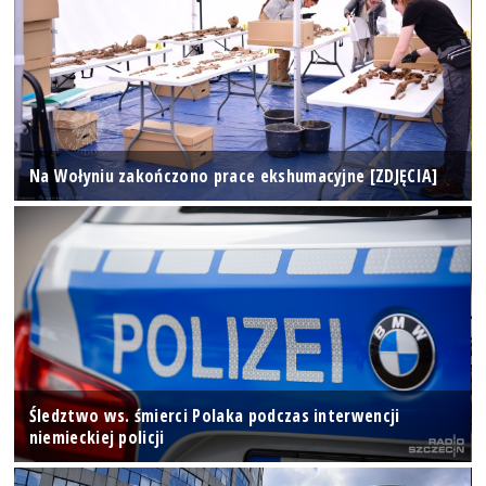
Na Wołyniu zakończono prace ekshumacyjne [ZDJĘCIA]
Śledztwo ws. śmierci Polaka podczas interwencji
niemieckiej policji