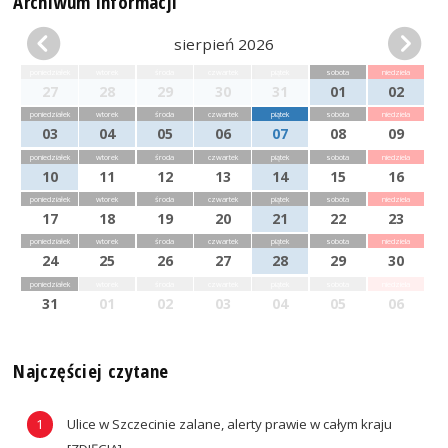
Archiwum informacji
sierpień 2026
poniedziałek
wtorek
środa
czwartek
piątek
sobota
niedziela
27
28
29
30
31
01
02
poniedziałek
wtorek
środa
czwartek
piątek
sobota
niedziela
03
04
05
06
07
08
09
poniedziałek
wtorek
środa
czwartek
piątek
sobota
niedziela
10
11
12
13
14
15
16
poniedziałek
wtorek
środa
czwartek
piątek
sobota
niedziela
17
18
19
20
21
22
23
poniedziałek
wtorek
środa
czwartek
piątek
sobota
niedziela
24
25
26
27
28
29
30
poniedziałek
wtorek
środa
czwartek
piątek
sobota
niedziela
31
01
02
03
04
05
06
Najczęściej czytane
Ulice w Szczecinie zalane, alerty prawie w całym kraju