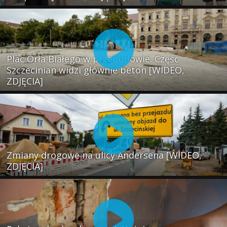
Plac Orła Białego w przebudowie. Część
Szczecinian widzi głównie beton [WIDEO,
ZDJĘCIA]
Zmiany drogowe na ulicy Andersena [WIDEO,
ZDJĘCIA]