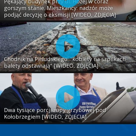
Pękający budynek przy ul. Hożej w coraz
gorszym stanie. Mieszkańcy: nadzór może
podjąć decyzję o eksmisji [WIDEO, ZDJĘCIA]
Chodnik na Piłsudskiego: "kobiety na szpilkach
balety odstawiają" [WIDEO, ZDJĘCIA]
Dwa tysiące porcji zupy grzybowej pod
Kołobrzegiem [WIDEO, ZDJECIA]