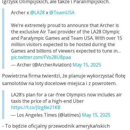
Igrzysk Olimpijskich, ale także i Paralimpijskich.
Archer x
@LA28
x
@TeamUSA
We’re extremely proud to announce that Archer is
the exclusive Air Taxi provider of the LA28 Olympic
and Paralympic Games and Team USA. With over 15
million visitors expected to be hosted during the
Games and billions of viewers expected to tune in…
pic.twitter.com/FVo28U8paa
— Archer (@ArcherAviation)
May 15, 2025
Powietrzna firma twierdzi, że planuje wykorzystać flotę
samolotów na loty docelowe miejsca i z powrotem.
LA28's plan for a car-free Olympics now includes air
taxis the price of a high-end Uber
https://t.co/JlzgBe21KB
— Los Angeles Times (@latimes)
May 15, 2025
- To będzie oficjalny przewodnik amerykańskich