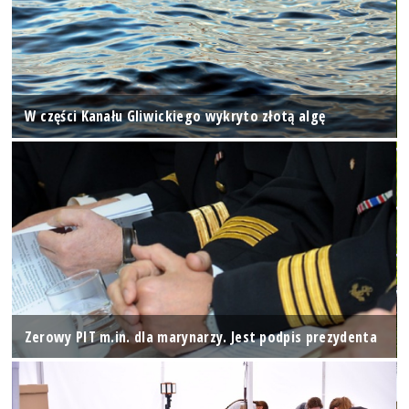
W części Kanału Gliwickiego wykryto złotą algę
Zerowy PIT m.in. dla marynarzy. Jest podpis prezydenta