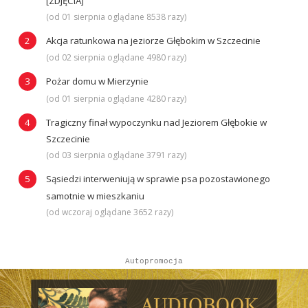
[ZDJĘCIA]
(od 01 sierpnia oglądane 8538 razy)
Akcja ratunkowa na jeziorze Głębokim w Szczecinie
(od 02 sierpnia oglądane 4980 razy)
Pożar domu w Mierzynie
(od 01 sierpnia oglądane 4280 razy)
Tragiczny finał wypoczynku nad Jeziorem Głębokie w
Szczecinie
(od 03 sierpnia oglądane 3791 razy)
Sąsiedzi interweniują w sprawie psa pozostawionego
samotnie w mieszkaniu
(od wczoraj oglądane 3652 razy)
Autopromocja