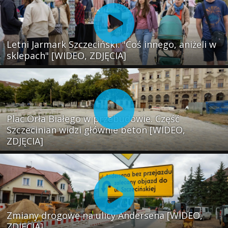
Letni Jarmark Szczeciński. "Coś innego, aniżeli w
sklepach" [WIDEO, ZDJĘCIA]
Plac Orła Białego w przebudowie. Część
Szczecinian widzi głównie beton [WIDEO,
ZDJĘCIA]
Zmiany drogowe na ulicy Andersena [WIDEO,
ZDJĘCIA]