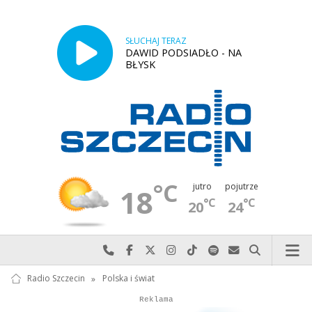
SŁUCHAJ TERAZ
DAWID PODSIADŁO - NA
BŁYSK
°C
jutro
pojutrze
18
°C
°C
20
24
Najlepiej po prostu do nas zadzwoń
Odwiedź nas na Facebook-u
Odwiedź nas na X
Odwiedź nas na Instagram-ie
Odwiedź nas na TikTok-u
Szukaj nas na Spotify
Wyślij do nas w
Szukaj
Radio Szczecin
»
Polska i świat
Autopromocja
Reklama