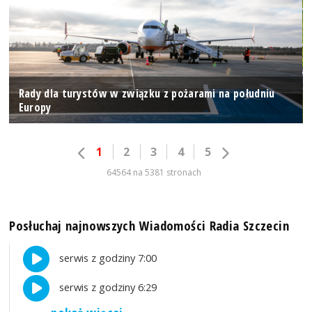
Rady dla turystów w związku z pożarami na południu
Europy
1
2
3
4
5
64564 na 5381 stronach
Posłuchaj najnowszych Wiadomości Radia Szczecin
serwis z godziny 7:00
serwis z godziny 6:29