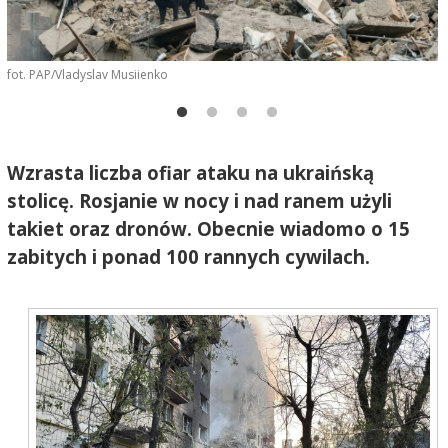
fot. PAP/Vladyslav Musiienko
f
Wzrasta liczba ofiar ataku na ukraińską
stolicę. Rosjanie w nocy i nad ranem użyli
takiet oraz dronów. Obecnie wiadomo o 15
zabitych i ponad 100 rannych cywilach.