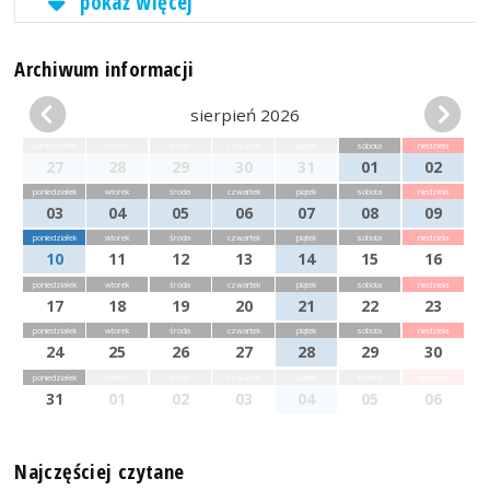
pokaż więcej
Archiwum informacji
sierpień 2026
poniedziałek
wtorek
środa
czwartek
piątek
sobota
niedziela
27
28
29
30
31
01
02
poniedziałek
wtorek
środa
czwartek
piątek
sobota
niedziela
03
04
05
06
07
08
09
poniedziałek
wtorek
środa
czwartek
piątek
sobota
niedziela
10
11
12
13
14
15
16
poniedziałek
wtorek
środa
czwartek
piątek
sobota
niedziela
17
18
19
20
21
22
23
poniedziałek
wtorek
środa
czwartek
piątek
sobota
niedziela
24
25
26
27
28
29
30
poniedziałek
wtorek
środa
czwartek
piątek
sobota
niedziela
31
01
02
03
04
05
06
Najczęściej czytane