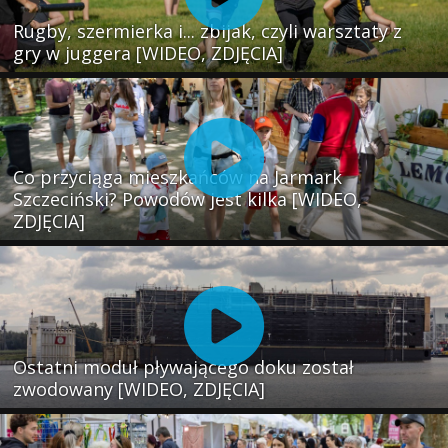
Rugby, szermierka i... zbijak, czyli warsztaty z
gry w juggera [WIDEO, ZDJĘCIA]
Co przyciąga mieszkańców na Jarmark
Szczeciński? Powodów jest kilka [WIDEO,
ZDJĘCIA]
Ostatni moduł pływającego doku został
zwodowany [WIDEO, ZDJĘCIA]