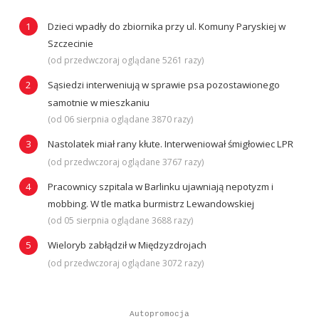
Dzieci wpadły do zbiornika przy ul. Komuny Paryskiej w
Szczecinie
(od przedwczoraj oglądane 5261 razy)
Sąsiedzi interweniują w sprawie psa pozostawionego
samotnie w mieszkaniu
(od 06 sierpnia oglądane 3870 razy)
Nastolatek miał rany kłute. Interweniował śmigłowiec LPR
(od przedwczoraj oglądane 3767 razy)
Pracownicy szpitala w Barlinku ujawniają nepotyzm i
mobbing. W tle matka burmistrz Lewandowskiej
(od 05 sierpnia oglądane 3688 razy)
Wieloryb zabłądził w Międzyzdrojach
(od przedwczoraj oglądane 3072 razy)
Autopromocja