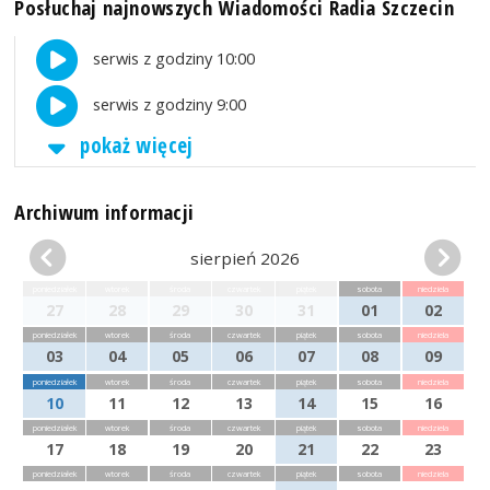
Posłuchaj najnowszych Wiadomości Radia Szczecin
serwis z godziny 10:00
serwis z godziny 9:00
pokaż więcej
Archiwum informacji
sierpień 2026
poniedziałek
wtorek
środa
czwartek
piątek
sobota
niedziela
27
28
29
30
31
01
02
poniedziałek
wtorek
środa
czwartek
piątek
sobota
niedziela
03
04
05
06
07
08
09
poniedziałek
wtorek
środa
czwartek
piątek
sobota
niedziela
10
11
12
13
14
15
16
poniedziałek
wtorek
środa
czwartek
piątek
sobota
niedziela
17
18
19
20
21
22
23
poniedziałek
wtorek
środa
czwartek
piątek
sobota
niedziela