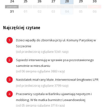
24
25
26
27
28
29
30
poniedziałek
wtorek
środa
czwartek
piątek
sobota
niedziela
31
01
02
03
04
05
06
Najczęściej czytane
Dzieci wpadły do zbiornika przy ul. Komuny Paryskiej w
Szczecinie
(od przedwczoraj oglądane 5341 razy)
Sąsiedzi interweniują w sprawie psa pozostawionego
samotnie w mieszkaniu
(od 06 sierpnia oglądane 3883 razy)
Nastolatek miał rany kłute. Interweniował śmigłowiec LPR
(od przedwczoraj oglądane 3799 razy)
Pracownicy szpitala w Barlinku ujawniają nepotyzm i
mobbing. W tle matka burmistrz Lewandowskiej
(od 05 sierpnia oglądane 3716 razy)