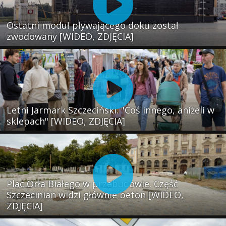
Ostatni moduł pływającego doku został
zwodowany [WIDEO, ZDJĘCIA]
Letni Jarmark Szczeciński. "Coś innego, aniżeli w
sklepach" [WIDEO, ZDJĘCIA]
Plac Orła Białego w przebudowie. Część
Szczecinian widzi głównie beton [WIDEO,
ZDJĘCIA]