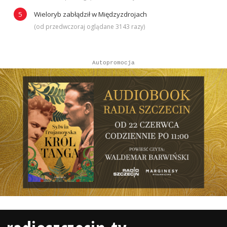
Wieloryb zabłądził w Międzyzdrojach
(od przedwczoraj oglądane 3143 razy)
Autopromocja