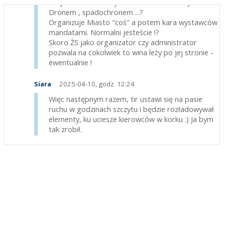
To jak ma dostarczyć domki do zabudowy ??
Dronem , spadochronem ...?
Organizuje Miasto "coś" a potem kara wystawców
mandatami. Normalni jesteście !?
Skoro ŻS jako organizator czy administrator
pozwala na cokolwiek to wina leży po jej stronie -
ewentualnie !
Siara
2025-04-10, godz. 12:24
Więc następnym razem, tir ustawi się na pasie
ruchu w godzinach szczytu i będzie rozładowywał
elementy, ku uciesze kierowców w korku :) Ja bym
tak zrobił.