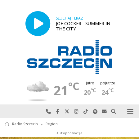
SŁUCHAJ TERAZ
JOE COCKER - SUMMER IN
THE CITY
°C
jutro
pojutrze
21
°C
°C
20
24
Najlepiej po prostu do nas zadzwoń
Odwiedź nas na Facebook-u
Odwiedź nas na X
Odwiedź nas na Instagram-ie
Odwiedź nas na TikTok-u
Szukaj nas na Spotify
Wyślij do nas w
Szukaj
Radio Szczecin
»
Region
Autopromocja
Reklama