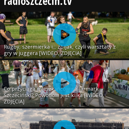
radioszczecin.tv
Rugby, szermierka i... zbijak, czyli warsztaty z
gry w juggera [WIDEO, ZDJĘCIA]
Co przyciąga mieszkańców na Jarmark
Szczeciński? Powodów jest kilka [WIDEO,
ZDJĘCIA]