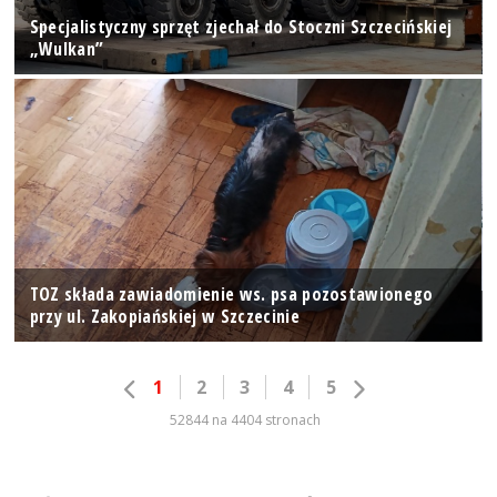
Specjalistyczny sprzęt zjechał do Stoczni Szczecińskiej
„Wulkan”
TOZ składa zawiadomienie ws. psa pozostawionego
przy ul. Zakopiańskiej w Szczecinie
1
2
3
4
5
52844 na 4404 stronach