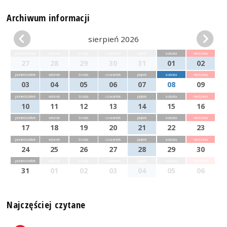
Archiwum informacji
sierpień 2026
poniedziałek
wtorek
środa
czwartek
piątek
sobota
niedziela
27
28
29
30
31
01
02
poniedziałek
wtorek
środa
czwartek
piątek
sobota
niedziela
03
04
05
06
07
08
09
poniedziałek
wtorek
środa
czwartek
piątek
sobota
niedziela
10
11
12
13
14
15
16
poniedziałek
wtorek
środa
czwartek
piątek
sobota
niedziela
17
18
19
20
21
22
23
poniedziałek
wtorek
środa
czwartek
piątek
sobota
niedziela
24
25
26
27
28
29
30
poniedziałek
wtorek
środa
czwartek
piątek
sobota
niedziela
31
01
02
03
04
05
06
Najczęściej czytane