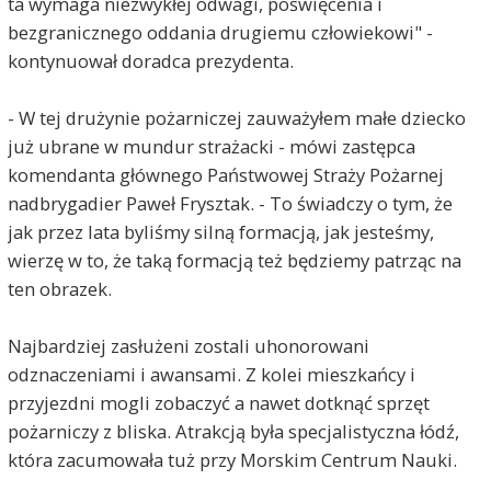
ta wymaga niezwykłej odwagi, poświęcenia i
bezgranicznego oddania drugiemu człowiekowi" -
kontynuował doradca prezydenta.
- W tej drużynie pożarniczej zauważyłem małe dziecko
już ubrane w mundur strażacki - mówi zastępca
komendanta głównego Państwowej Straży Pożarnej
nadbrygadier Paweł Frysztak. - To świadczy o tym, że
jak przez lata byliśmy silną formacją, jak jesteśmy,
wierzę w to, że taką formacją też będziemy patrząc na
ten obrazek.
Najbardziej zasłużeni zostali uhonorowani
odznaczeniami i awansami. Z kolei mieszkańcy i
przyjezdni mogli zobaczyć a nawet dotknąć sprzęt
pożarniczy z bliska. Atrakcją była specjalistyczna łódź,
która zacumowała tuż przy Morskim Centrum Nauki.