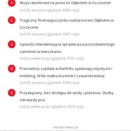
Akcja ratunkowa na jeziorze Głębokim w Szczecinie
(od 02 sierpnia oglądane 4992 razy)
Tragiczny finał wypoczynku nad Jeziorem Głębokie w
Szczecinie
(od 03 sierpnia oglądane 3807 razy)
Sąsiedzi interweniują w sprawie psa pozostawionego
samotnie w mieszkaniu
(od przedwczoraj oglądane 3701 razy)
Pracownicy szpitala w Barlinku ujawniają nepotyzm i
mobbing. W tle matka burmistrz Lewandowskiej
(od 05 sierpnia oglądane 3294 razy)
Przywiązany, bez dostępu do wody i jedzenia. Służby
odnalazły psa
(od przedwczoraj oglądane 2376 razy)
Autopromocja