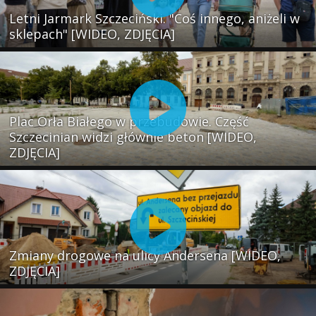
Letni Jarmark Szczeciński. "Coś innego, aniżeli w
sklepach" [WIDEO, ZDJĘCIA]
Plac Orła Białego w przebudowie. Część
Szczecinian widzi głównie beton [WIDEO,
ZDJĘCIA]
Zmiany drogowe na ulicy Andersena [WIDEO,
ZDJĘCIA]