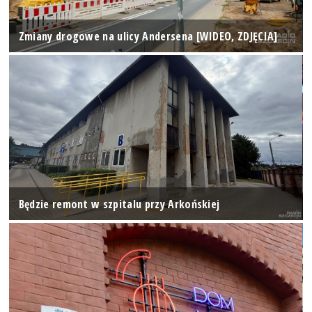
Zmiany drogowe na ulicy Andersena [WIDEO, ZDJĘCIA]
Będzie remont w szpitalu przy Arkońskiej