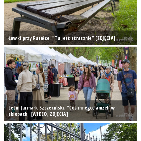
Ławki przy Rusałce. "Tu jest strasznie" [ZDJĘCIA]
Letni Jarmark Szczeciński. "Coś innego, aniżeli w
sklepach" [WIDEO, ZDJĘCIA]