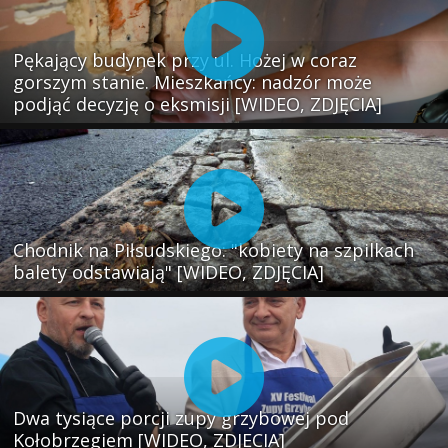
Pękający budynek przy ul. Hożej w coraz
gorszym stanie. Mieszkańcy: nadzór może
podjąć decyzję o eksmisji [WIDEO, ZDJĘCIA]
Chodnik na Piłsudskiego: "kobiety na szpilkach
balety odstawiają" [WIDEO, ZDJĘCIA]
Dwa tysiące porcji zupy grzybowej pod
Kołobrzegiem [WIDEO, ZDJECIA]