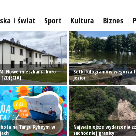
ska i świat
Sport
Kultura
Biznes
P
M. Nowe mieszkania koło
Setki kilogramów węgorza t
 [ZDJĘCIA]
jezior
obota na Targu Rybnym w
Najważniejsze wydarzenia z
jach
zachodniej granicy