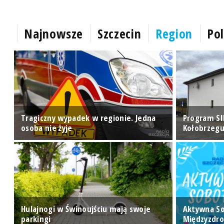
Najnowsze
Szczecin
Region
Pol
ry
Tragiczny wypadek w regionie. Jedna
Program SI
osoba nie żyje
Kołobrzegu
Hulajnogi w Świnoujściu mają swoje
Aktywna S
ej
parkingi
Międzyzdro