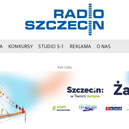
A
KONKURSY
STUDIO S-1
REKLAMA
O NAS
Autopromocja
Autopromocja
Reklama