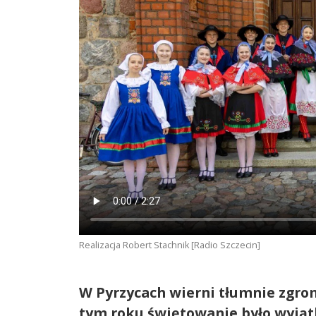
Realizacja Robert Stachnik [Radio Szczecin]
W Pyrzycach wierni tłumnie zgroma
tym roku świętowanie było wyjątk