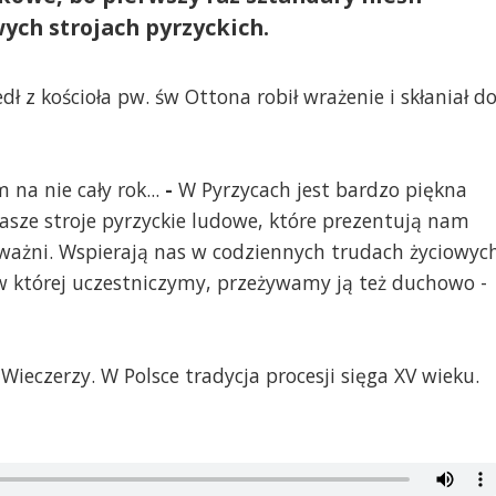
ych strojach pyrzyckich.
ł z kościoła pw. św Ottona robił wrażenie i skłaniał d
na nie cały rok...
-
W Pyrzycach jest bardzo piękna
asze stroje pyrzyckie ludowe, które prezentują nam
s ważni. Wspierają nas w codziennych trudach życiowych
i w której uczestniczymy, przeżywamy ją też duchowo -
ieczerzy. W Polsce tradycja procesji sięga XV wieku.