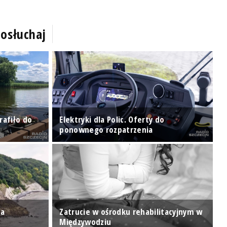
osłuchaj
rafiło do
Elektryki dla Polic. Oferty do
W
ponownego rozpatrzenia
z
za
Zatrucie w ośrodku rehabilitacyjnym w
J
Międzywodziu
u