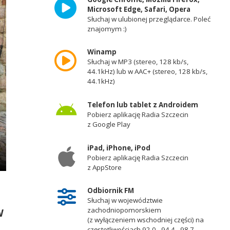
Microsoft Edge, Safari, Opera
Słuchaj w ulubionej przeglądarce. Poleć
znajomym :)
Winamp
Słuchaj w MP3 (stereo, 128 kb/s,
44.1kHz) lub w AAC+ (stereo, 128 kb/s,
44.1kHz)
Telefon lub tablet z Androidem
Pobierz aplikację Radia Szczecin
z Google Play
iPad, iPhone, iPod
Pobierz aplikację Radia Szczecin
z AppStore
Odbiornik FM
Słuchaj w województwie
zachodniopomorskiem
W
(z wyłączeniem wschodniej części) na
częstotliwościach 92,0 - 94,4 - 98,7 -