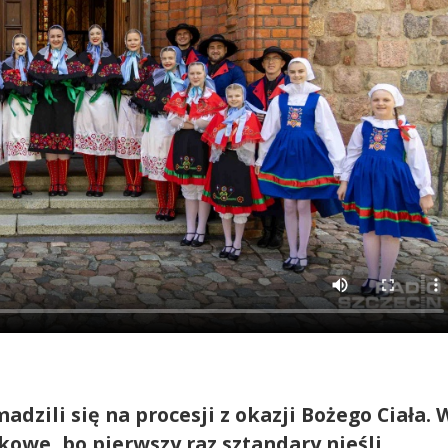
dzili się na procesji z okazji Bożego Ciała. 
owe, bo pierwszy raz sztandary nieśli