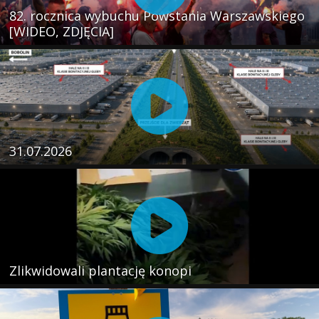
82. rocznica wybuchu Powstania Warszawskiego
[WIDEO, ZDJĘCIA]
31.07.2026
Zlikwidowali plantację konopi