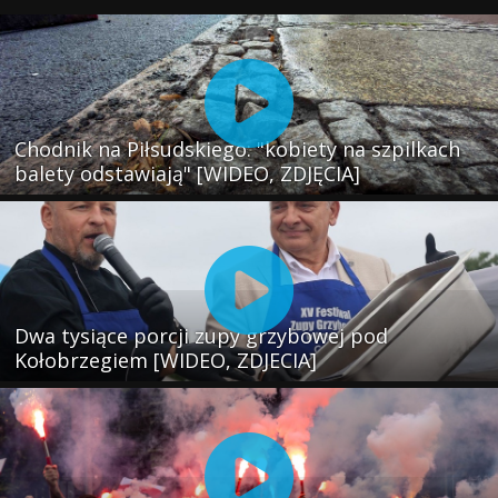
Chodnik na Piłsudskiego: "kobiety na szpilkach
balety odstawiają" [WIDEO, ZDJĘCIA]
Dwa tysiące porcji zupy grzybowej pod
Kołobrzegiem [WIDEO, ZDJECIA]