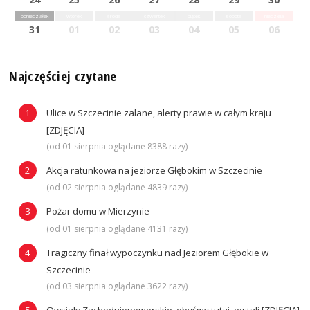
poniedziałek
wtorek
środa
czwartek
piątek
sobota
niedziela
31
01
02
03
04
05
06
Najczęściej czytane
Ulice w Szczecinie zalane, alerty prawie w całym kraju
[ZDJĘCIA]
(od 01 sierpnia oglądane 8388 razy)
Akcja ratunkowa na jeziorze Głębokim w Szczecinie
(od 02 sierpnia oglądane 4839 razy)
Pożar domu w Mierzynie
(od 01 sierpnia oglądane 4131 razy)
Tragiczny finał wypoczynku nad Jeziorem Głębokie w
Szczecinie
(od 03 sierpnia oglądane 3622 razy)
Owsiak: Zachodniopomorskie, obyśmy tutaj zostali [ZDJĘCIA]