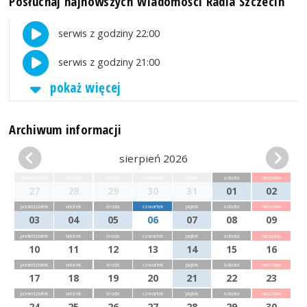
Posłuchaj najnowszych Wiadomości Radia Szczecin
serwis z godziny 22:00
serwis z godziny 21:00
pokaż więcej
Archiwum informacji
sierpień 2026
poniedziałek
wtorek
środa
czwartek
piątek
sobota
niedziela
27
28
29
30
31
01
02
poniedziałek
wtorek
środa
czwartek
piątek
sobota
niedziela
03
04
05
06
07
08
09
poniedziałek
wtorek
środa
czwartek
piątek
sobota
niedziela
10
11
12
13
14
15
16
poniedziałek
wtorek
środa
czwartek
piątek
sobota
niedziela
17
18
19
20
21
22
23
poniedziałek
wtorek
środa
czwartek
piątek
sobota
niedziela
24
25
26
27
28
29
30