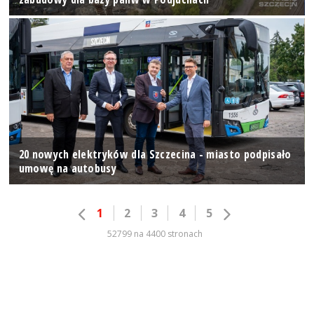
20 nowych elektryków dla Szczecina - miasto podpisało
umowę na autobusy
1
2
3
4
5
52799 na 4400 stronach