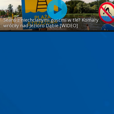
Seans z niechcianymi gośćmi w tle? Komary
wróciły nad Jezioro Dąbie [WIDEO]