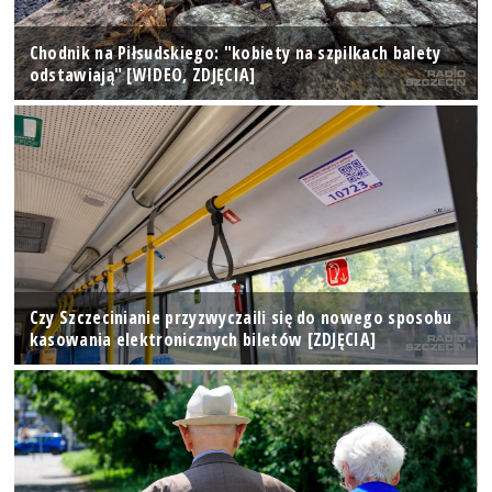
Chodnik na Piłsudskiego: "kobiety na szpilkach balety
odstawiają" [WIDEO, ZDJĘCIA]
Czy Szczecinianie przyzwyczaili się do nowego sposobu
kasowania elektronicznych biletów [ZDJĘCIA]