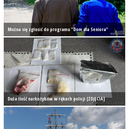
Można się zgłosić do programu "Dom dla Seniora"
Duża ilość narkotyków w rękach policji [ZDJĘCIA]