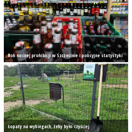
Rok nocnej prohibicji w Szczecinie i policyjne statystyki
Łopaty na wybiegach, żeby było czyściej