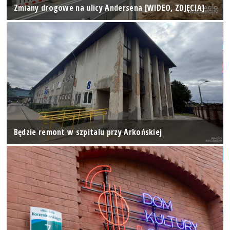
Zmiany drogowe na ulicy Andersena [WIDEO, ZDJĘCIA]
Będzie remont w szpitalu przy Arkońskiej