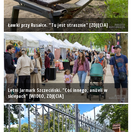
Ławki przy Rusałce. "Tu jest strasznie" [ZDJĘCIA]
Letni Jarmark Szczeciński. "Coś innego, aniżeli w
sklepach" [WIDEO, ZDJĘCIA]