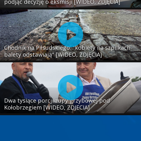
podjąć decyzję o eksmisji [WIDEO, ZDJĘCIA]
Chodnik na Piłsudskiego: "kobiety na szpilkach
balety odstawiają" [WIDEO, ZDJĘCIA]
Dwa tysiące porcji zupy grzybowej pod
Kołobrzegiem [WIDEO, ZDJECIA]