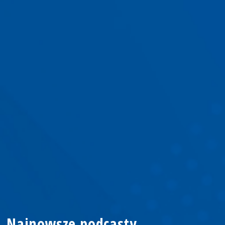
Najnowsze podcasty