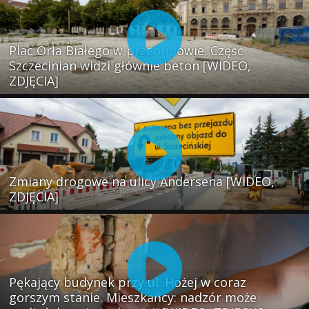
Plac Orła Białego w przebudowie. Część
Szczecinian widzi głównie beton [WIDEO,
ZDJĘCIA]
Zmiany drogowe na ulicy Andersena [WIDEO,
ZDJĘCIA]
Pękający budynek przy ul. Hożej w coraz
gorszym stanie. Mieszkańcy: nadzór może