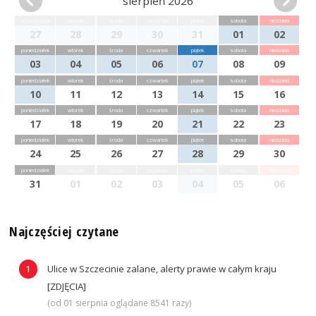
sierpień 2026
poniedziałek
wtorek
środa
czwartek
piątek
sobota
niedziela
27
28
29
30
31
01
02
poniedziałek
wtorek
środa
czwartek
piątek
sobota
niedziela
03
04
05
06
07
08
09
poniedziałek
wtorek
środa
czwartek
piątek
sobota
niedziela
10
11
12
13
14
15
16
poniedziałek
wtorek
środa
czwartek
piątek
sobota
niedziela
17
18
19
20
21
22
23
poniedziałek
wtorek
środa
czwartek
piątek
sobota
niedziela
24
25
26
27
28
29
30
poniedziałek
wtorek
środa
czwartek
piątek
sobota
niedziela
31
01
02
03
04
05
06
Najczęściej czytane
Ulice w Szczecinie zalane, alerty prawie w całym kraju
[ZDJĘCIA]
(od 01 sierpnia oglądane 8541 razy)