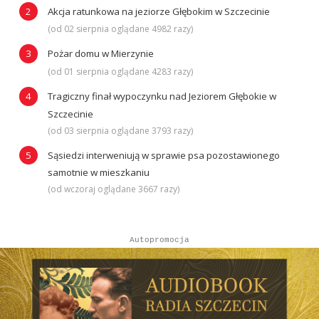
Akcja ratunkowa na jeziorze Głębokim w Szczecinie
(od 02 sierpnia oglądane 4982 razy)
Pożar domu w Mierzynie
(od 01 sierpnia oglądane 4283 razy)
Tragiczny finał wypoczynku nad Jeziorem Głębokie w
Szczecinie
(od 03 sierpnia oglądane 3793 razy)
Sąsiedzi interweniują w sprawie psa pozostawionego
samotnie w mieszkaniu
(od wczoraj oglądane 3667 razy)
Autopromocja