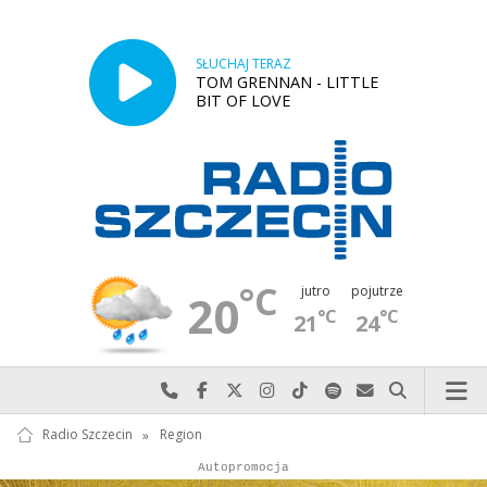
SŁUCHAJ TERAZ
TOM GRENNAN - LITTLE
BIT OF LOVE
°C
jutro
pojutrze
20
°C
°C
21
24
Najlepiej po prostu do nas zadzwoń
Odwiedź nas na Facebook-u
Odwiedź nas na X
Odwiedź nas na Instagram-ie
Odwiedź nas na TikTok-u
Szukaj nas na Spotify
Wyślij do nas w
Szukaj
Radio Szczecin
»
Region
Autopromocja
Autopromocja