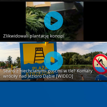
Zlikwidowali plantację konopi
Seans z niechcianymi gośćmi w tle? Komary
wróciły nad Jezioro Dąbie [WIDEO]