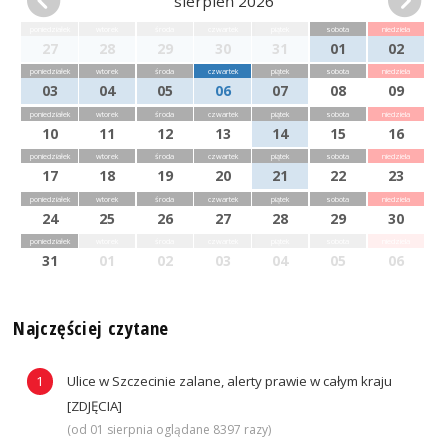
sierpień 2026
poniedziałek
wtorek
środa
czwartek
piątek
sobota
niedziela
27
28
29
30
31
01
02
poniedziałek
wtorek
środa
czwartek
piątek
sobota
niedziela
03
04
05
06
07
08
09
poniedziałek
wtorek
środa
czwartek
piątek
sobota
niedziela
10
11
12
13
14
15
16
poniedziałek
wtorek
środa
czwartek
piątek
sobota
niedziela
17
18
19
20
21
22
23
poniedziałek
wtorek
środa
czwartek
piątek
sobota
niedziela
24
25
26
27
28
29
30
poniedziałek
wtorek
środa
czwartek
piątek
sobota
niedziela
31
01
02
03
04
05
06
Najczęściej czytane
Ulice w Szczecinie zalane, alerty prawie w całym kraju
[ZDJĘCIA]
(od 01 sierpnia oglądane 8397 razy)