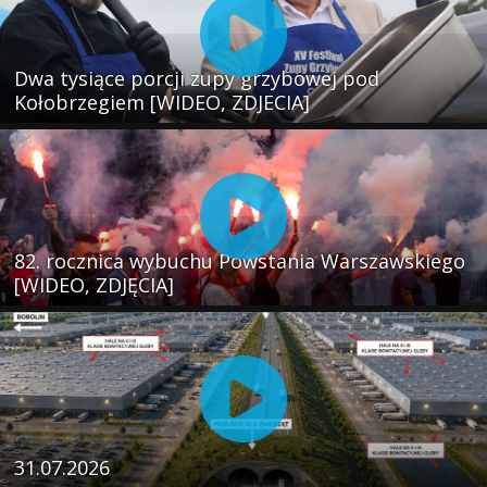
Dwa tysiące porcji zupy grzybowej pod
Kołobrzegiem [WIDEO, ZDJECIA]
82. rocznica wybuchu Powstania Warszawskiego
[WIDEO, ZDJĘCIA]
31.07.2026