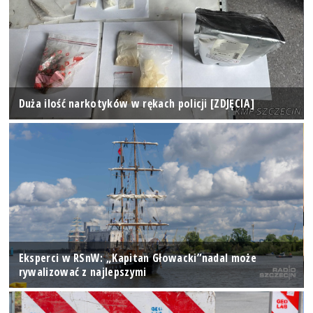
Duża ilość narkotyków w rękach policji [ZDJĘCIA]
Eksperci w RSnW: „Kapitan Głowacki”nadal może
rywalizować z najlepszymi