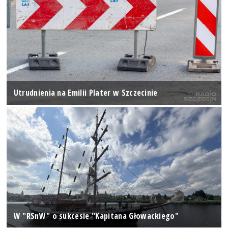
Utrudnienia na Emilii Plater w Szczecinie
W "RSnW" o sukcesie "Kapitana Głowackiego"