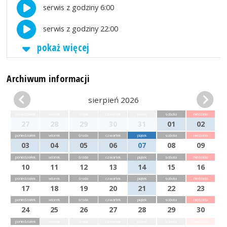
serwis z godziny 6:00
serwis z godziny 22:00
pokaż więcej
Archiwum informacji
sierpień 2026
poniedziałek
wtorek
środa
czwartek
piątek
sobota
niedziela
27
28
29
30
31
01
02
poniedziałek
wtorek
środa
czwartek
piątek
sobota
niedziela
03
04
05
06
07
08
09
poniedziałek
wtorek
środa
czwartek
piątek
sobota
niedziela
10
11
12
13
14
15
16
poniedziałek
wtorek
środa
czwartek
piątek
sobota
niedziela
17
18
19
20
21
22
23
poniedziałek
wtorek
środa
czwartek
piątek
sobota
niedziela
24
25
26
27
28
29
30
poniedziałek
wtorek
środa
czwartek
piątek
sobota
niedziela