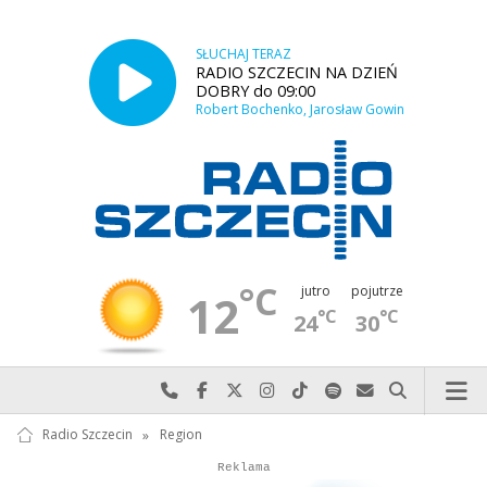
SŁUCHAJ TERAZ
RADIO SZCZECIN NA DZIEŃ
DOBRY do 09:00
Robert Bochenko, Jarosław Gowin
°C
jutro
pojutrze
12
°C
°C
24
30
Najlepiej po prostu do nas zadzwoń
Odwiedź nas na Facebook-u
Odwiedź nas na X
Odwiedź nas na Instagram-ie
Odwiedź nas na TikTok-u
Szukaj nas na Spotify
Wyślij do nas w
Szukaj
Radio Szczecin
»
Region
Autopromocja
Autopromocja
Reklama