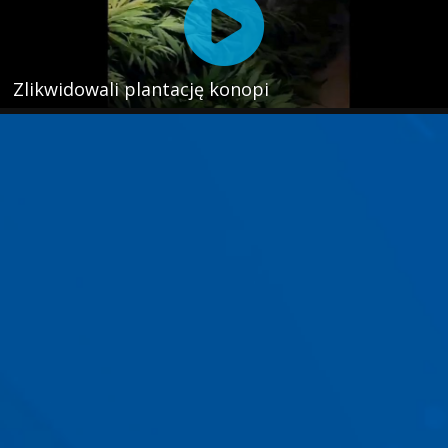
Zlikwidowali plantację konopi