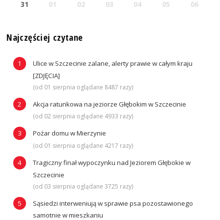
31
01
02
03
04
05
06
Najczęściej czytane
Ulice w Szczecinie zalane, alerty prawie w całym kraju
[ZDJĘCIA]
(od 01 sierpnia oglądane 8487 razy)
Akcja ratunkowa na jeziorze Głębokim w Szczecinie
(od 02 sierpnia oglądane 4933 razy)
Pożar domu w Mierzynie
(od 01 sierpnia oglądane 4217 razy)
Tragiczny finał wypoczynku nad Jeziorem Głębokie w
Szczecinie
(od 03 sierpnia oglądane 3725 razy)
Sąsiedzi interweniują w sprawie psa pozostawionego
samotnie w mieszkaniu