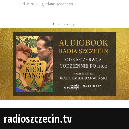
(od wczoraj oglądane 3222 razy)
Autopromocja
radioszczecin.tv