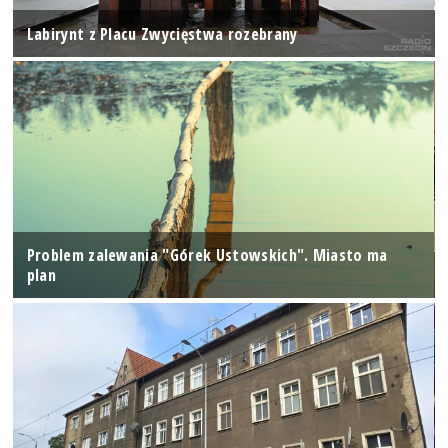
Labirynt z Placu Zwycięstwa rozebrany
Problem zalewania "Górek Ustowskich". Miasto ma
plan