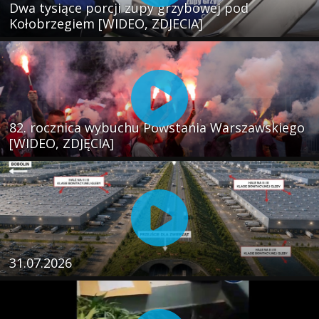
Dwa tysiące porcji zupy grzybowej pod
Kołobrzegiem [WIDEO, ZDJECIA]
82. rocznica wybuchu Powstania Warszawskiego
[WIDEO, ZDJĘCIA]
31.07.2026