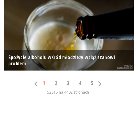
Spożycie alkoholu wśród młodzieży wciąż stanowi
problem
1
2
3
4
5
52815 na 4402 stronach