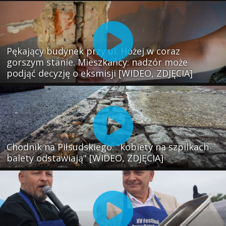
Pękający budynek przy ul. Hożej w coraz
gorszym stanie. Mieszkańcy: nadzór może
podjąć decyzję o eksmisji [WIDEO, ZDJĘCIA]
Chodnik na Piłsudskiego: "kobiety na szpilkach
balety odstawiają" [WIDEO, ZDJĘCIA]