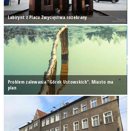
Labirynt z Placu Zwycięstwa rozebrany
Problem zalewania "Górek Ustowskich". Miasto ma
plan