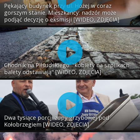
Pękający budynek przy ul. Hożej w coraz
gorszym stanie. Mieszkańcy: nadzór może
podjąć decyzję o eksmisji [WIDEO, ZDJĘCIA]
Chodnik na Piłsudskiego: "kobiety na szpilkach
balety odstawiają" [WIDEO, ZDJĘCIA]
Dwa tysiące porcji zupy grzybowej pod
Kołobrzegiem [WIDEO, ZDJECIA]