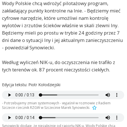
Wody Polskie chcą wdrożyć pilotażowy program,
zakładający punkty kontrolne na Inie. - Będziemy mieć
cyfrowe narzędzie, które umożliwi nam kontrolę
wylotów i zrzutów ścieków właśnie w skali zlewni Iny.
Będziemy mieli po prostu w trybie 24 godziny przez 7
dni dane o sytuacji Iny i jej aktualnym zanieczyszczeniu
- powiedział Synowiecki.
Według wyliczeń NIK-u, do oczyszczenia nie trafiło z
tych terenów ok. 87 procent nieczystości ciekłych.
Edycja tekstu: Piotr Kołodziejski
- Potrzebujemy zmian systemowych - wyjaśnił w rozmowie z Radiem
Szczecin rzecznik RZGW w Szczecinie Marek Synowiecki.
Synowiecki dodaje, że niezależnie od raportu NIK-u, Wody Polskie chcą