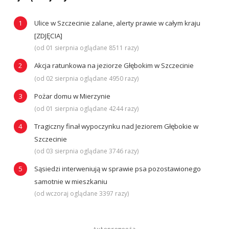
Ulice w Szczecinie zalane, alerty prawie w całym kraju
[ZDJĘCIA]
(od 01 sierpnia oglądane 8511 razy)
Akcja ratunkowa na jeziorze Głębokim w Szczecinie
(od 02 sierpnia oglądane 4950 razy)
Pożar domu w Mierzynie
(od 01 sierpnia oglądane 4244 razy)
Tragiczny finał wypoczynku nad Jeziorem Głębokie w
Szczecinie
(od 03 sierpnia oglądane 3746 razy)
Sąsiedzi interweniują w sprawie psa pozostawionego
samotnie w mieszkaniu
(od wczoraj oglądane 3397 razy)