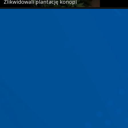
Zlikwidowali plantację konopi