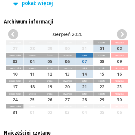
pokaż więcej
Archiwum informacji
sierpień 2026
poniedziałek
wtorek
środa
czwartek
piątek
sobota
niedziela
27
28
29
30
31
01
02
poniedziałek
wtorek
środa
czwartek
piątek
sobota
niedziela
03
04
05
06
07
08
09
poniedziałek
wtorek
środa
czwartek
piątek
sobota
niedziela
10
11
12
13
14
15
16
poniedziałek
wtorek
środa
czwartek
piątek
sobota
niedziela
17
18
19
20
21
22
23
poniedziałek
wtorek
środa
czwartek
piątek
sobota
niedziela
24
25
26
27
28
29
30
poniedziałek
wtorek
środa
czwartek
piątek
sobota
niedziela
31
01
02
03
04
05
06
Najczęściej czytane