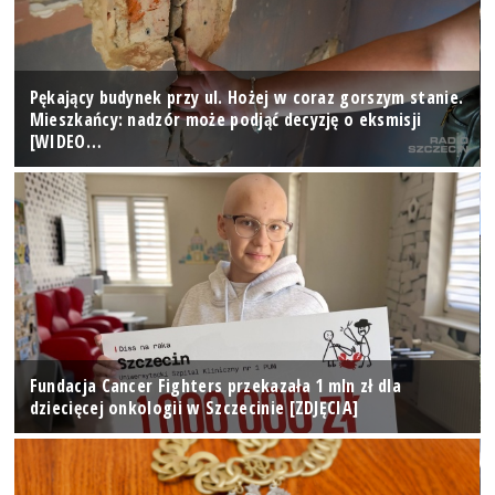
Pękający budynek przy ul. Hożej w coraz gorszym stanie.
Mieszkańcy: nadzór może podjąć decyzję o eksmisji
[WIDEO…
Fundacja Cancer Fighters przekazała 1 mln zł dla
dziecięcej onkologii w Szczecinie [ZDJĘCIA]