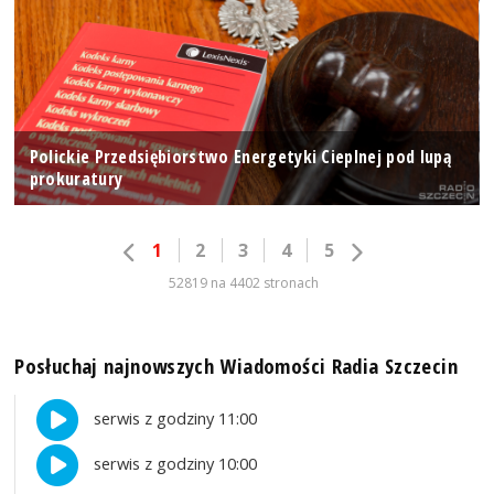
Polickie Przedsiębiorstwo Energetyki Cieplnej pod lupą
prokuratury
1
2
3
4
5
52819 na 4402 stronach
Posłuchaj najnowszych Wiadomości Radia Szczecin
serwis z godziny 11:00
serwis z godziny 10:00