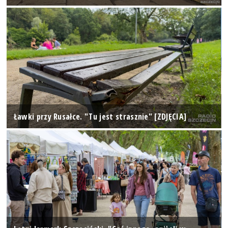
Ławki przy Rusałce. "Tu jest strasznie" [ZDJĘCIA]