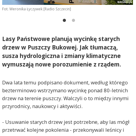
Fot. Weronika Łyczywek [Radio Szczecin]
F
Lasy Państwowe planują wycinkę starych
drzew w Puszczy Bukowej. Jak tłumaczą,
susza hydrologiczna i zmiany klimatyczne
wymuszają nowe porozumienie z rządem.
Dwa lata temu podpisano dokument, według którego
bezterminowo wstrzymano wycinkę ponad 80-letnich
drzew na terenie puszczy. Walczyli o to między innymi
przyrodnicy, naukowcy i aktywiści.
- Usuwanie starych drzew jest potrzebne, aby las mógł
przetrwać kolejne pokolenia - przekonywali leśnicy i