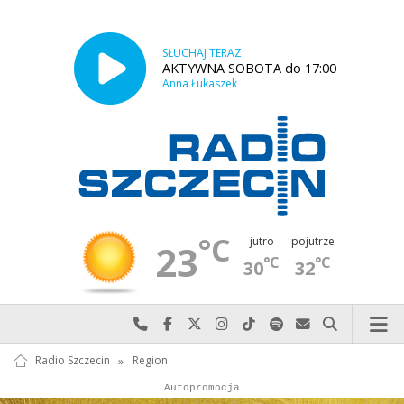
SŁUCHAJ TERAZ
AKTYWNA SOBOTA do 17:00
Anna Łukaszek
°C
jutro
pojutrze
23
°C
°C
30
32
Najlepiej po prostu do nas zadzwoń
Odwiedź nas na Facebook-u
Odwiedź nas na X
Odwiedź nas na Instagram-ie
Odwiedź nas na TikTok-u
Szukaj nas na Spotify
Wyślij do nas w
Szukaj
Radio Szczecin
»
Region
Autopromocja
Reklama