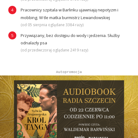
Pracownicy szpitala w Barlinku ujawniają nepotyzm i
mobbing. W tle matka burmistrz Lewandowskiej
(od 05 sierpnia oglądane 3384 razy)
Przywiązany, bez dostępu do wody i jedzenia. Służby
odnalazły psa
(od przedwczoraj oglądane 2419 razy)
Autopromocja