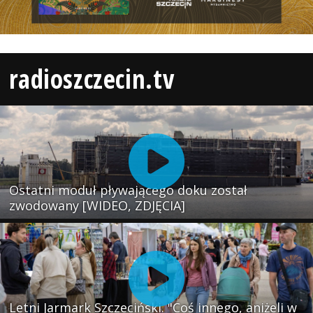
radioszczecin.tv
Ostatni moduł pływającego doku został
zwodowany [WIDEO, ZDJĘCIA]
Letni Jarmark Szczeciński. "Coś innego, aniżeli w