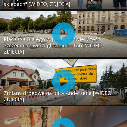
sklepach" [WIDEO, ZDJĘCIA]
Plac Orła Białego w przebudowie. Część
Szczecinian widzi głównie beton [WIDEO,
ZDJĘCIA]
Zmiany drogowe na ulicy Andersena [WIDEO,
ZDJĘCIA]