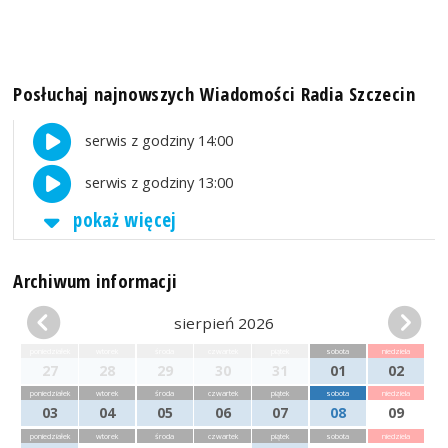
Posłuchaj najnowszych Wiadomości Radia Szczecin
serwis z godziny 14:00
serwis z godziny 13:00
pokaż więcej
Archiwum informacji
sierpień 2026
poniedziałek
wtorek
środa
czwartek
piątek
sobota
niedziela
27
28
29
30
31
01
02
poniedziałek
wtorek
środa
czwartek
piątek
sobota
niedziela
03
04
05
06
07
08
09
poniedziałek
wtorek
środa
czwartek
piątek
sobota
niedziela