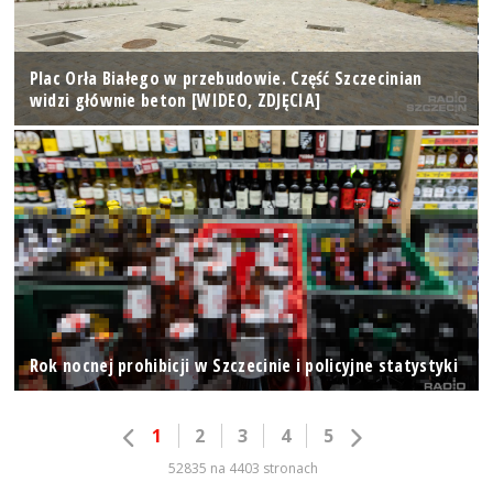
Plac Orła Białego w przebudowie. Część Szczecinian
widzi głównie beton [WIDEO, ZDJĘCIA]
Rok nocnej prohibicji w Szczecinie i policyjne statystyki
1
2
3
4
5
52835 na 4403 stronach