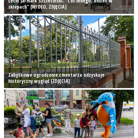
Letni Jarmark Szczeciński. "Coś innego, aniżeli w
sklepach" [WIDEO, ZDJĘCIA]
Zabytkowe ogrodzenie cmentarza odzyskuje
historyczny wygląd [ZDJĘCIA]