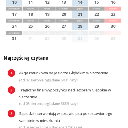
10
11
12
13
14
15
16
poniedziałek
wtorek
środa
czwartek
piątek
sobota
niedziela
17
18
19
20
21
22
23
poniedziałek
wtorek
środa
czwartek
piątek
sobota
niedziela
24
25
26
27
28
29
30
poniedziałek
wtorek
środa
czwartek
piątek
sobota
niedziela
31
01
02
03
04
05
06
Najczęściej czytane
Akcja ratunkowa na jeziorze Głębokim w Szczecinie
(od 02 sierpnia oglądane 5031 razy)
Tragiczny finał wypoczynku nad Jeziorem Głębokie w
Szczecinie
(od 03 sierpnia oglądane 3839 razy)
Sąsiedzi interweniują w sprawie psa pozostawionego
samotnie w mieszkaniu
(od przedwczoraj oglądane 3750 razy)