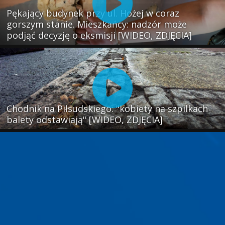
Pękający budynek przy ul. Hożej w coraz
gorszym stanie. Mieszkańcy: nadzór może
podjąć decyzję o eksmisji [WIDEO, ZDJĘCIA]
Chodnik na Piłsudskiego: "kobiety na szpilkach
balety odstawiają" [WIDEO, ZDJĘCIA]