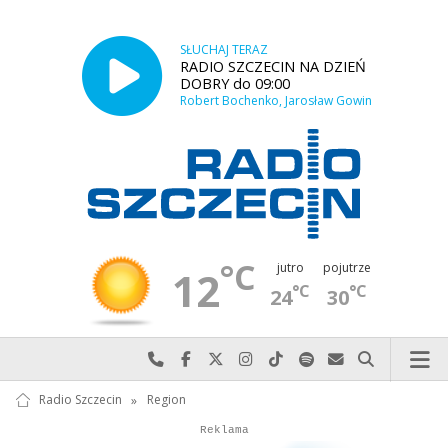
SŁUCHAJ TERAZ
RADIO SZCZECIN NA DZIEŃ
DOBRY do 09:00
Robert Bochenko, Jarosław Gowin
°C
jutro
pojutrze
12
°C
°C
24
30
Najlepiej po prostu do nas zadzwoń
Odwiedź nas na Facebook-u
Odwiedź nas na X
Odwiedź nas na Instagram-ie
Odwiedź nas na TikTok-u
Szukaj nas na Spotify
Wyślij do nas w
Szukaj
Radio Szczecin
»
Region
Autopromocja
Autopromocja
Reklama