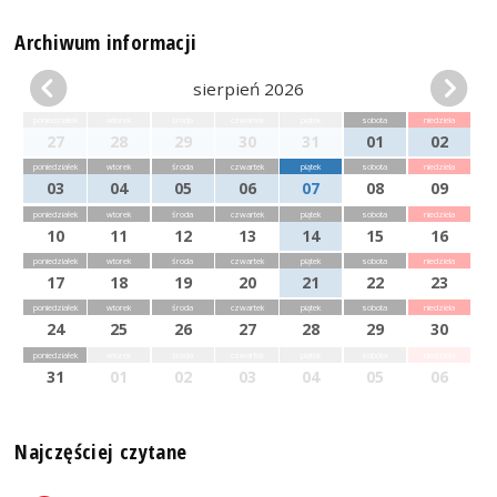
Archiwum informacji
sierpień 2026
poniedziałek
wtorek
środa
czwartek
piątek
sobota
niedziela
27
28
29
30
31
01
02
poniedziałek
wtorek
środa
czwartek
piątek
sobota
niedziela
03
04
05
06
07
08
09
poniedziałek
wtorek
środa
czwartek
piątek
sobota
niedziela
10
11
12
13
14
15
16
poniedziałek
wtorek
środa
czwartek
piątek
sobota
niedziela
17
18
19
20
21
22
23
poniedziałek
wtorek
środa
czwartek
piątek
sobota
niedziela
24
25
26
27
28
29
30
poniedziałek
wtorek
środa
czwartek
piątek
sobota
niedziela
31
01
02
03
04
05
06
Najczęściej czytane