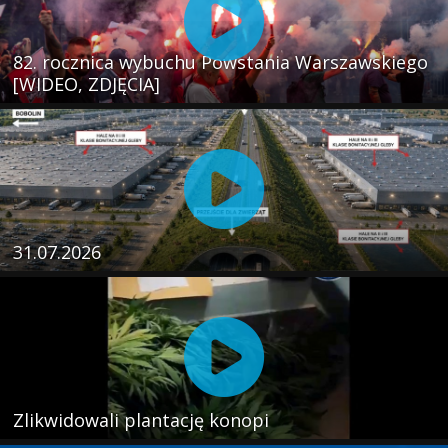
82. rocznica wybuchu Powstania Warszawskiego
[WIDEO, ZDJĘCIA]
31.07.2026
Zlikwidowali plantację konopi