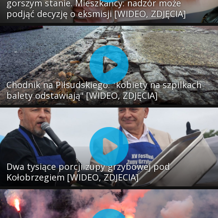
gorszym stanie. Mieszkańcy: nadzór może
podjąć decyzję o eksmisji [WIDEO, ZDJĘCIA]
Chodnik na Piłsudskiego: "kobiety na szpilkach
balety odstawiają" [WIDEO, ZDJĘCIA]
Dwa tysiące porcji zupy grzybowej pod
Kołobrzegiem [WIDEO, ZDJECIA]