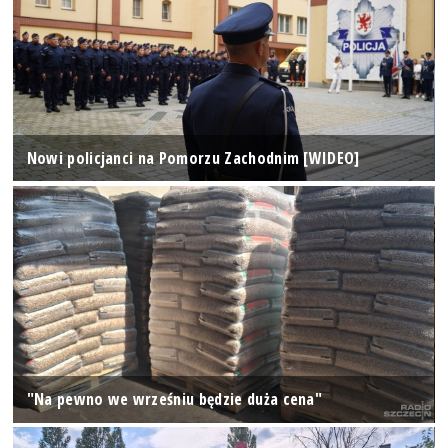
Nowi policjanci na Pomorzu Zachodnim [WIDEO]
"Na pewno we wrześniu będzie duża cena"