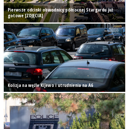
Pierwsze odcinki obwodnicy północnej Stargardu już
gotowe [ZDJĘCIA]
Kolizja na węźle Kijewo i utrudnienia na A6