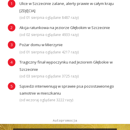
Ulice w Szczecinie zalane, alerty prawie w całym kraju
[ZDJĘCIA]
(od 01 sierpnia oglądane 8487 razy)
Akcja ratunkowa na jeziorze Głębokim w Szczecinie
(od 02 sierpnia oglądane 4933 razy)
Pożar domu w Mierzynie
(od 01 sierpnia oglądane 4217 razy)
Tragiczny finał wypoczynku nad Jeziorem Głębokie w
Szczecinie
(od 03 sierpnia oglądane 3725 razy)
Sąsiedzi interweniują w sprawie psa pozostawionego
samotnie w mieszkaniu
(od wczoraj oglądane 3222 razy)
Autopromocja