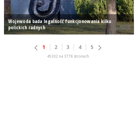
Wojewoda bada legalność funkcjonowania kilku
polickich radnych
1
2
3
4
5
45332 na 3778 stronach