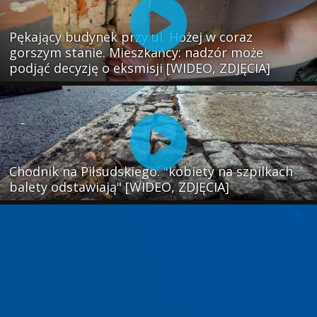
Pękający budynek przy ul. Hożej w coraz
gorszym stanie. Mieszkańcy: nadzór może
podjąć decyzję o eksmisji [WIDEO, ZDJĘCIA]
Chodnik na Piłsudskiego: "kobiety na szpilkach
balety odstawiają" [WIDEO, ZDJĘCIA]