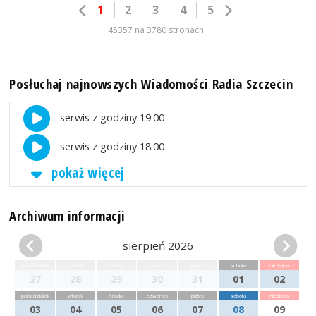
1
2
3
4
5
45357 na 3780 stronach
Posłuchaj najnowszych Wiadomości Radia Szczecin
serwis z godziny 19:00
serwis z godziny 18:00
pokaż więcej
Archiwum informacji
sierpień 2026
poniedziałek
wtorek
środa
czwartek
piątek
sobota
niedziela
27
28
29
30
31
01
02
poniedziałek
wtorek
środa
czwartek
piątek
sobota
niedziela
03
04
05
06
07
08
09