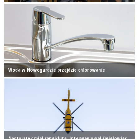
Woda w Nowogardzie przejdzie chlorowanie
Nastolatek miał rany kłute. Interweniował śmigłowiec