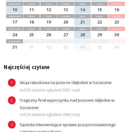
poniedziałek
wtorek
środa
czwartek
piątek
sobota
niedziela
10
11
12
13
14
15
16
poniedziałek
wtorek
środa
czwartek
piątek
sobota
niedziela
17
18
19
20
21
22
23
poniedziałek
wtorek
środa
czwartek
piątek
sobota
niedziela
24
25
26
27
28
29
30
poniedziałek
wtorek
środa
czwartek
piątek
sobota
niedziela
31
01
02
03
04
05
06
Najczęściej czytane
Akcja ratunkowa na jeziorze Głębokim w Szczecinie
(od 02 sierpnia oglądane 5051 razy)
Tragiczny finał wypoczynku nad Jeziorem Głębokie w
Szczecinie
(od 03 sierpnia oglądane 3860 razy)
Sąsiedzi interweniują w sprawie psa pozostawionego
samotnie w mieszkaniu