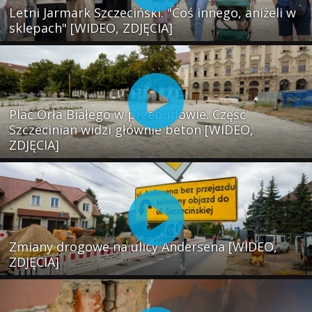
Letni Jarmark Szczeciński. "Coś innego, aniżeli w
sklepach" [WIDEO, ZDJĘCIA]
Plac Orła Białego w przebudowie. Część
Szczecinian widzi głównie beton [WIDEO,
ZDJĘCIA]
Zmiany drogowe na ulicy Andersena [WIDEO,
ZDJĘCIA]