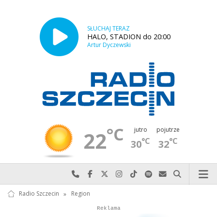
SŁUCHAJ TERAZ
HALO, STADION do 20:00
Artur Dyczewski
°C
jutro
pojutrze
22
°C
°C
30
32
Najlepiej po prostu do nas zadzwoń
Odwiedź nas na Facebook-u
Odwiedź nas na X
Odwiedź nas na Instagram-ie
Odwiedź nas na TikTok-u
Szukaj nas na Spotify
Wyślij do nas w
Szukaj
Radio Szczecin
»
Region
Autopromocja
Reklama