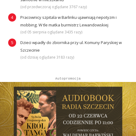
(od przedwczoraj oglądane 3767 razy)
Pracownicy szpitala w Barlinku ujawniają nepotyzm i
mobbing. W tle matka burmistrz Lewandowskiej
(od 05 sierpnia oglądane 3435 razy)
Dzieci wpadły do zbiornika przy ul. Komuny Paryskiej w
Szczecinie
(od dzisiaj oglądane 3183 razy)
Autopromocja