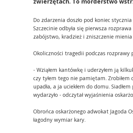
zwierzętach. To morderstwo wstrz
Do zdarzenia doszło pod koniec styczn
Szczecinie odbyła się pierwsza rozpraw
zabójstwo, kradzież i zniszczenie mienia
Okoliczności tragedii podczas rozprawy 
- Wziąłem kantówkę i uderzyłem ją kilku
czy tyłem tego nie pamiętam. Zrobiłem c
upadła, a ja uciekłem do domu. Siadłem p
wydarzyło - odczytał wyjaśnienia oskar
Obrońca oskarżonego adwokat Jagoda Oso
łagodny wymiar kary.