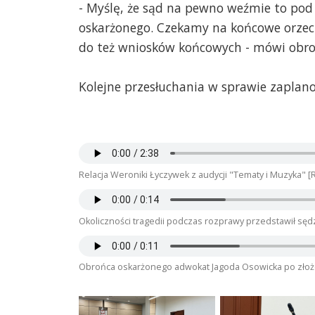
- Myślę, że sąd na pewno weźmie to pod
oskarżonego. Czekamy na końcowe orzec
do też wniosków końcowych - mówi obro
Kolejne przesłuchania w sprawie zaplano
Relacja Weroniki Łyczywek z audycji "Tematy i Muzyka" [
Okoliczności tragedii podczas rozprawy przedstawił sędz
Obrońca oskarżonego adwokat Jagoda Osowicka po złożen