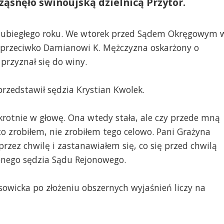
ąsnęło świnoujską dzielnicą Przytór.
ia ubiegłego roku. We wtorek przed Sądem Okręgowym 
a przeciwko Damianowi K. Mężczyzna oskarżony o
 przyznał się do winy.
przedstawił sędzia Krystian Kwolek.
krotnie w głowę. Ona wtedy stała, ale czy przede mną
o zrobiłem, nie zrobiłem tego celowo. Pani Grażyna
rzez chwilę i zastanawiałem się, co się przed chwilą
żonego sędzia Sądu Rejonowego.
wicka po złożeniu obszernych wyjaśnień liczy na