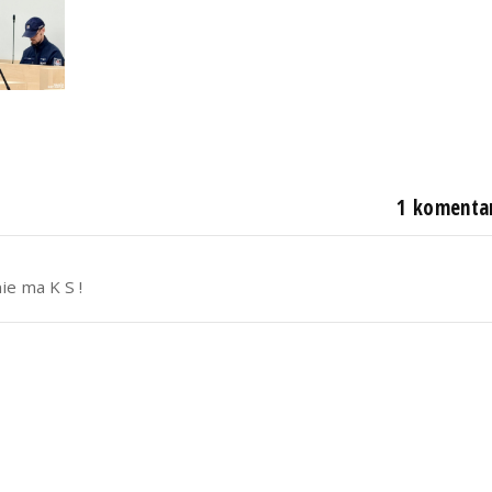
1 komenta
ie ma K S !