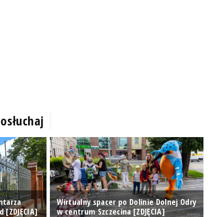
osłuchaj
ntarza
Wirtualny spacer po Dolinie Dolnej Odry
T
d [ZDJĘCIA]
w centrum Szczecina [ZDJĘCIA]
o