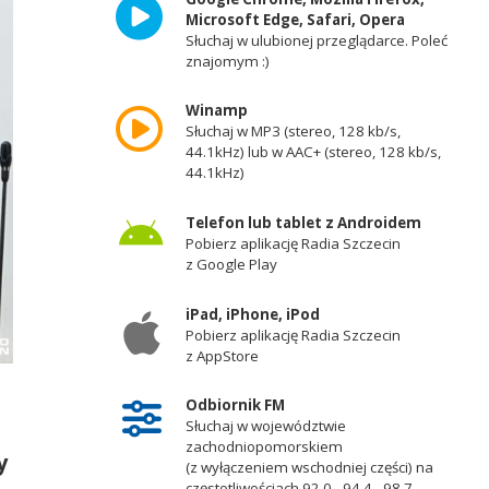
Microsoft Edge, Safari, Opera
Słuchaj w ulubionej przeglądarce. Poleć
znajomym :)
Winamp
Słuchaj w MP3 (stereo, 128 kb/s,
44.1kHz) lub w AAC+ (stereo, 128 kb/s,
44.1kHz)
Telefon lub tablet z Androidem
Pobierz aplikację Radia Szczecin
z Google Play
iPad, iPhone, iPod
Pobierz aplikację Radia Szczecin
z AppStore
Odbiornik FM
Słuchaj w województwie
zachodniopomorskiem
y
(z wyłączeniem wschodniej części) na
częstotliwościach 92,0 - 94,4 - 98,7 -