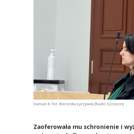
Damian K. Fot. Weronika Łyczywek [Radio Szczecin]
Zaoferowała mu schronienie i wy