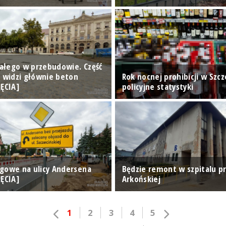
Białego w przebudowie. Część
n widzi głównie beton
Rok nocnej prohibicji w Szcze
JĘCIA]
policyjne statystyki
gowe na ulicy Andersena
Będzie remont w szpitalu pr
JĘCIA]
Arkońskiej
1
2
3
4
5