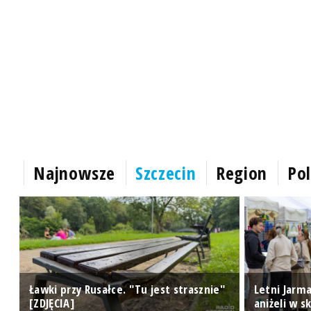
Najnowsze
Szczecin
Region
Pol
e"
Ławki przy Rusałce. "Tu jest strasznie"
Letni Jarma
[ZDJĘCIA]
aniżeli w s