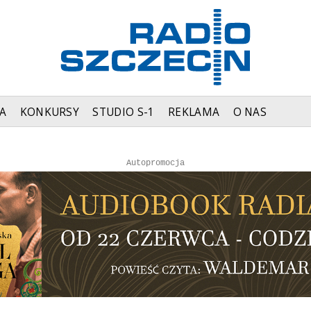
A
KONKURSY
STUDIO S-1
REKLAMA
O NAS
Autopromocja
Autopromocja
Reklama