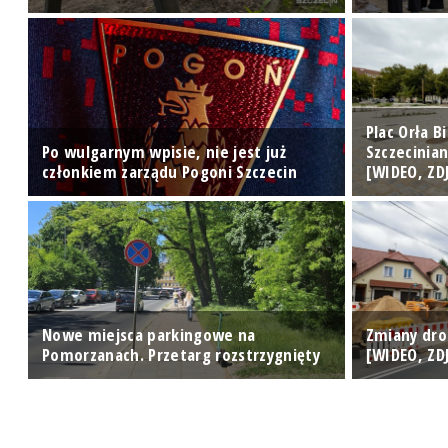
Plac Orła 
ę
Po wulgarnym wpisie, nie jest już
Szczecinia
członkiem zarządu Pogoni Szczecin
[WIDEO, ZD
Nowe miejsca parkingowe na
Zmiany dro
Pomorzanach. Przetarg rozstrzygnięty
[WIDEO, ZD