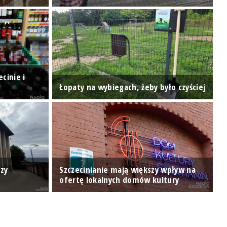
cinie i
H
Łopaty na wybiegach, żeby było czyściej
p
P
zy
Szczecinianie mają większy wpływ na
m
ofertę lokalnych domów kultury
p