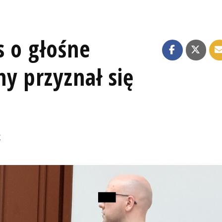
s o głośne
y przyznał się
K