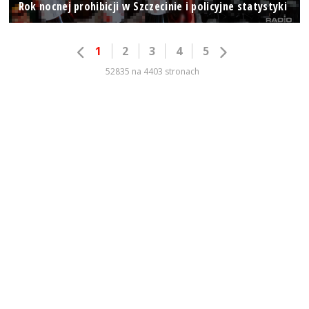
Rok nocnej prohibicji w Szczecinie i policyjne statystyki
1
2
3
4
5
52835 na 4403 stronach