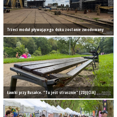
Trzeci moduł pływającego doku zostanie zwodowany
Ławki przy Rusałce. "Tu jest strasznie" [ZDJĘCIA]