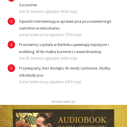
Szczecinie
(od 03 sierpnia oglądane 3839 razy)
Sąsiedzi interweniują w sprawie psa pozostawionego
samotnie w mieszkaniu
(od przedwczoraj oglądane 3750 razy)
Pracownicy szpitala w Barlinku ujawniają nepotyzm i
mobbing. W tle matka burmistrz Lewandowskiej
(od 05 sierpnia oglądane 3384 razy)
Przywiązany, bez dostępu do wody i jedzenia. Służby
odnalazły psa
(od przedwczoraj oglądane 2419 razy)
Autopromocja