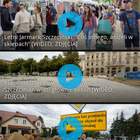
Letni Jarmark Szczeciński. "Coś innego, aniżeli w
sklepach" [WIDEO, ZDJĘCIA]
Plac Orła Białego w przebudowie. Część
Szczecinian widzi głównie beton [WIDEO,
ZDJĘCIA]