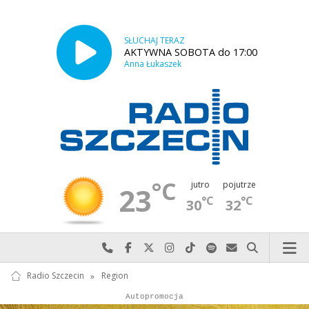
SŁUCHAJ TERAZ
AKTYWNA SOBOTA do 17:00
Anna Łukaszek
°C
jutro
pojutrze
23
°C
°C
30
32
Najlepiej po prostu do nas zadzwoń
Odwiedź nas na Facebook-u
Odwiedź nas na X
Odwiedź nas na Instagram-ie
Odwiedź nas na TikTok-u
Szukaj nas na Spotify
Wyślij do nas w
Szukaj
Radio Szczecin
»
Region
Autopromocja
Reklama