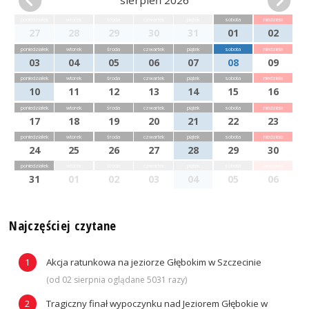
sierpień 2026
poniedziałek
wtorek
środa
czwartek
piątek
sobota
niedziela
27
28
29
30
31
01
02
poniedziałek
wtorek
środa
czwartek
piątek
sobota
niedziela
03
04
05
06
07
08
09
poniedziałek
wtorek
środa
czwartek
piątek
sobota
niedziela
10
11
12
13
14
15
16
poniedziałek
wtorek
środa
czwartek
piątek
sobota
niedziela
17
18
19
20
21
22
23
poniedziałek
wtorek
środa
czwartek
piątek
sobota
niedziela
24
25
26
27
28
29
30
poniedziałek
wtorek
środa
czwartek
piątek
sobota
niedziela
31
01
02
03
04
05
06
Najczęściej czytane
Akcja ratunkowa na jeziorze Głębokim w Szczecinie
(od 02 sierpnia oglądane 5031 razy)
Tragiczny finał wypoczynku nad Jeziorem Głębokie w