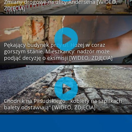
Zmiany drogowe na ulicy Andersena [WIDEO,
ZDJĘCIA]
Pękający budynek przy ul. Hożej w coraz
gorszym stanie. Mieszkańcy: nadzór może
podjąć decyzję o eksmisji [WIDEO, ZDJĘCIA]
Chodnik na Piłsudskiego: "kobiety na szpilkach
balety odstawiają" [WIDEO, ZDJĘCIA]