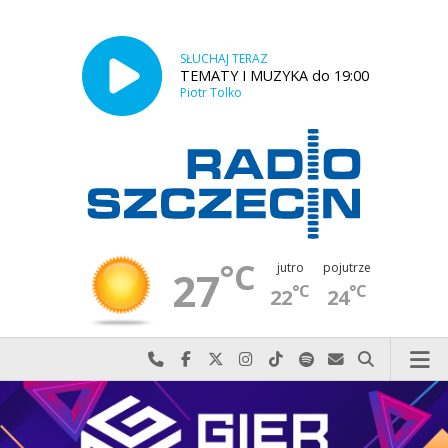
SŁUCHAJ TERAZ
TEMATY I MUZYKA do 19:00
Piotr Tolko
°C
jutro
pojutrze
27
°C
°C
22
24
Najlepiej po prostu do nas zadzwoń
Odwiedź nas na Facebook-u
Odwiedź nas na X
Odwiedź nas na Instagram-ie
Odwiedź nas na TikTok-u
Szukaj nas na Spotify
Wyślij do nas w
Szukaj