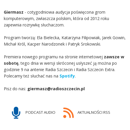
Giermasz
- cotygodniowa audycja poświęcona grom
komputerowym, zwłaszcza polskim, która od 2012 roku
zapewnia rozrywkę słuchaczom.
Program tworzą: Ela Bielecka, Katarzyna Filipowiak, Jarek Gowin,
Michał Król, Kacper Narodzonek i Patryk Srokowski.
Premiera nowego programu na stronie internetowej
zawsze w
sobotę
, tego dnia w wersji skróconej usłyszeć ją można po
godzinie 9 na antenie Radia Szczecin i Radia Szczecin Extra.
Polecamy też słuchać nas na
Spotify
.
Pisz do nas:
giermasz@radioszczecin.pl
PODCAST AUDIO
AKTUALNOŚCI RSS