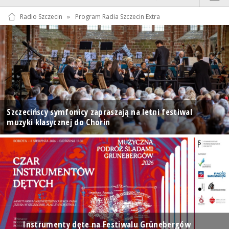
Radio Szczecin
»
Program Radia Szczecin Extra
Szczecińscy symfonicy zapraszają na letni festiwal
muzyki klasycznej do Chorin
Instrumenty dęte na Festiwalu Grünebergów