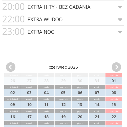
20:00
EXTRA HITY - BEZ GADANIA
22:00
EXTRA WUDOO
23:00
EXTRA NOC
czerwiec 2025
poniedziałek
wtorek
środa
czwartek
piątek
sobota
niedziela
26
27
28
29
30
31
01
poniedziałek
wtorek
środa
czwartek
piątek
sobota
niedziela
02
03
04
05
06
07
08
poniedziałek
wtorek
środa
czwartek
piątek
sobota
niedziela
09
10
11
12
13
14
15
poniedziałek
wtorek
środa
czwartek
piątek
sobota
niedziela
16
17
18
19
20
21
22
poniedziałek
wtorek
środa
czwartek
piątek
sobota
niedziela