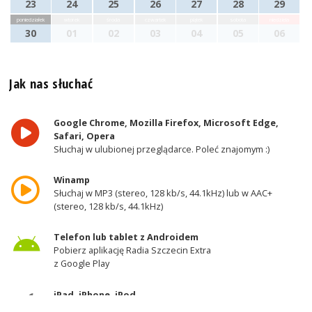
23
24
25
26
27
28
29
poniedziałek
wtorek
środa
czwartek
piątek
sobota
niedziela
30
01
02
03
04
05
06
Jak nas słuchać
Google Chrome, Mozilla Firefox, Microsoft Edge,
Safari, Opera
Słuchaj w ulubionej przeglądarce. Poleć znajomym :)
Winamp
Słuchaj w MP3 (stereo, 128 kb/s, 44.1kHz) lub w AAC+
(stereo, 128 kb/s, 44.1kHz)
Telefon lub tablet z Androidem
Pobierz aplikację Radia Szczecin Extra
z Google Play
iPad, iPhone, iPod
Pobierz aplikację Radia Szczecin