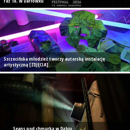
raz 18. w Darłówku
Szczecińska młodzież tworzy autorską instalację
artystyczną [ZDJĘCIA]
Seans pod chmurką w Dąbiu