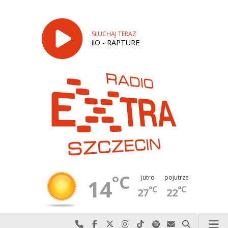
SŁUCHAJ TERAZ
iiO - RAPTURE
°C
jutro
pojutrze
14
°C
°C
27
22
Najlepiej po prostu do nas zadzwoń
Odwiedź nas na Facebook-u
Odwiedź nas na X
Odwiedź nas na Instagram-ie
Odwiedź nas na TikTok-u
Szukaj nas na Spotify
Wyślij do nas w
Szukaj